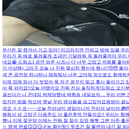
우산은 잘 챙겨서 가고 있어? 미끄러지면 안되고 밖에 있을 우
우리가 꼭 배로 돌려줄게 조금만 기달려줘 꼭 돌려줄꺼야 우리 
네요😭 드림쇼3 공연 와준 시즈니 다 너무 고맙고 저희를 좋
가 이상해) 그리구 오늘 나 진짜 열심히 했는데 봤나!?🥺🥹 돌아갈
게 큰 공연장 하나하나 채워줘서 너무 고마워 앞으로도 함께하자 우리
이제 집에 와서 다 씻었어 푹 자구 꿈꾸지 말고 혹시 돌아가고
서 푹 쉬어요!!
오늘 어땠어요 진짜 진심 솔직하게!
드림쇼 오신분
글쓰다가 나 꼰대임 박제당했네 박쮜송 내일보자… 우리 이쁜 즈
었지만 밥을 먹으며 옛날 우리 영상들을 보고있어요
음방이 끝
게요 ㅎㅎ
크~~~~
오늘 천러냥이 생일이니까 천러의 날이야 🎁🎂
해줘서 넘 고맙구 다음주도 더 좋은추억 만들자요!! 우리는 함께
쪙
나 이제 잘꾸양 이제는 진짜 잘 잘수 있엉 헤헷 그분 아주 좋
ㅇ 염색 완료😏😏😏
수능 화이팅!! 무조건 잘 될꺼야 내가 잘 되