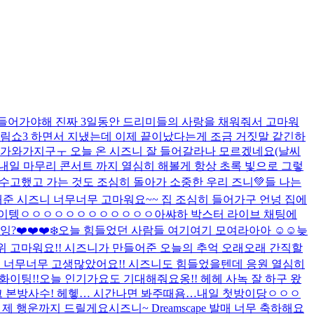
게 들어가야해 진짜 3일동안 드리미들의 사랑을 채워줘서 고마워
드림쇼3 하면서 지냈는데 이제 끝이났다는게 조금 거짓말 같긴하
 비가와가지구ㅜ 오늘 온 시즈니 잘 들어갈라나 모르겠네요(날씨
 내일 마무리 콘서트 까지 열심히 해볼게 항상 초록 빛으로 그렇
수고했고 가는 것도 조심히 돌아가 소중한 우리 즈니💚들 나는
해준 시즈니 너무너무 고마워요~~ 집 조심히 들어가구 언넝 집에
늘 화이텡ㅇㅇㅇㅇㅇㅇㅇㅇㅇㅇㅇㅇ아쌰
하 박스터 라이브 채팅에
❤️❤️❤️
❄️
오늘 힘들었던 사람들 여기여기 모여라아아 ☺️☺️
늦
1위 고마워요!! 시즈니가 만들어준 오늘의 추억 오래오래 간직할
주 너무너무 고생많았어요!! 시즈니도 힘들었을텐데 응원 열심히
화이팅!!
오늘 인기가요도 기대해줘요옹!! 헤헤 사녹 잘 하구 왔
 본방사수! 헤헿… 시간나면 봐주때욤…
내일 첫방이당ㅇㅇㅇ
 제 행운까지 드릴게요
시즈니~ Dreamscape 발매 너무 축하해요