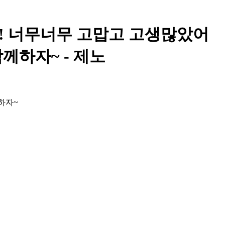
니! 너무너무 고맙고 고생많았어
께하자~ - 제노
하자~