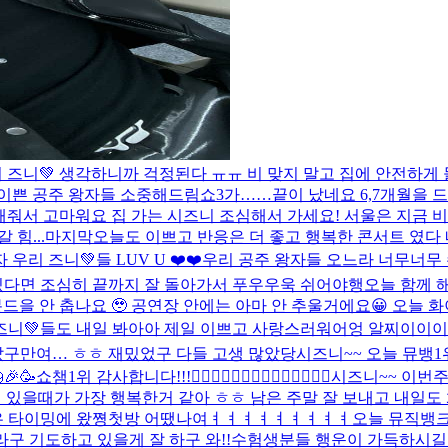
리 즈니💚 생각하니까 걱정된다 ㅠㅠ 비 맞지 말고 집에 안전하
이쁜 공주 왕자들 소중해
드림쇼3가……끝이 났네요 6,7개월을 
아해줘서 고마워요 집 가는 시즈니 조심해서 가세요! 서울은 지금
 힘...
마지막
오늘도 이쁘고 반응은 더 좋고 행복한 콘서트 였다
 즈니💚들 LUV U ❤️❤️
우리 공주 왕자들 오느라 너무너무 
 있다면 조심히 끝까지 잘 돌아가서 푸우우욱 쉬어야행
오늘 함께 
드을 안 춥나요 🥹 공연장 안에는 아마 안 추울거에요😀 오
니💚들도 내일 봐아아 제일 이쁘고 사랑스러워어엉 알찌이이이잉?
났구만여… ㅎㅎ 재밌었구 다들 고생 많았당
시즈니~~ 오늘 뮤뱅
🎉🥳
쇼챔1위 감사합니다!!!🙂‍↕️🙂‍↕️🙂‍↕️🙂‍↕️🙂‍↕️🙂‍↕️🙂‍↕️
시즈니~~ 이번
 있을때가 가장 행복한거 같아 ㅎㅎ 남은 주말 잘 보내고 내일도 
은 타이밍에 왔쪙
첫방 어땠나여ㅕㅕㅕㅕㅕㅕㅕㅕㅕ
오늘 뮤직뱅크
라구 기도하고 있을게 잘 하구 와!!
수험생분들 행운이 가득하시길