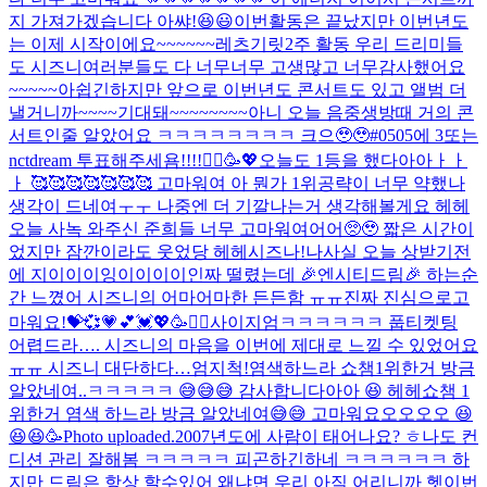
지 가져가겠습니다 아쌰!😆😃
이번활동은 끝났지만 이번년도
는 이제 시작이에요~~~~~~레츠기릿
2주 활동 우리 드리미들
도 시즈니여러분들도 다 너무너무 고생많고 너무감사했어요
~~~~~아쉽긴하지만 앞으로 이번년도 콘서트도 있고 앨범 더
낼거니까~~~~기대돼~~~~~~~~
아니 오늘 음중생방때 거의 콘
서트인줄 알았어요 ㅋㅋㅋㅋㅋㅋㅋㅋ 크으🥹🥹
#0505에 3또는
nctdream 투표해주세욤!!!!🙇‍♂️🥳💖
오늘도 1등을 했다아아ㅏㅏ
ㅏ 🥰🥰🥰🥰🥰🥰🥰 고마워여 아 뭔가 1위공략이 너무 약했나
생각이 드네여ㅜㅜ 나중엔 더 기깔나는거 생각해볼게요 헤헤
오늘 사녹 와주신 준희들 너무 고마워여어어🥺🥹 짧은 시간이
었지만 잠깐이라도 웃었당 헤헤
시즈나!나사실 오늘 상받기전
에 지이이이잉이이이이인짜 떨렸는데 🎉엔시티드림🎉 하는순
간 느꼈어 시즈니의 어마어마한 든든함 ㅠㅠ진짜 진심으로고
마워요!💝💞💗💕💓💖🥳🙇‍♂️
사이지엄ㅋㅋㅋㅋㅋㅋ 풉
티켓팅
어렵드라…. 시즈니의 마음을 이번에 제대로 느낄 수 있었어요
ㅠㅠ 시즈니 대단하다…엄지척!
염색하느라 쇼챔1위한거 방금
알았네여..ㅋㅋㅋㅋㅋ 😅😅😅 감사합니다아아 😆 헤헤
쇼챔 1
위한거 염색 하느라 방금 알았네여😅😅 고마워요오오오오 😆
😆😆🥳
Photo uploaded.
2007년도에 사람이 태어나요? ㅎ
나도 컨
디션 관리 잘해봄 ㅋㅋㅋㅋㅋ 피곤하긴하네 ㅋㅋㅋㅋㅋㅋ 하
지만 드림은 항상 할수있어 왜냐면 우리 아직 어리니까 헷
이번