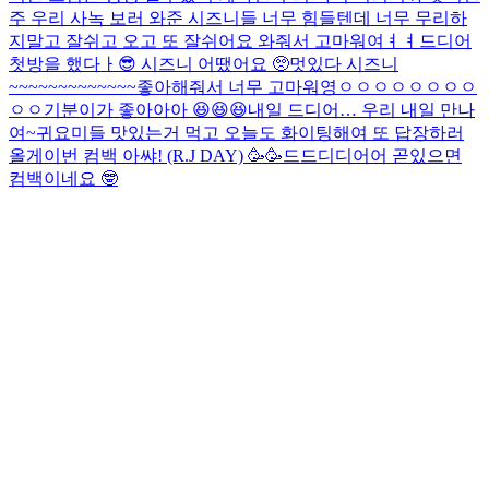
주 우리 사녹 보러 와준 시즈니들 너무 힘들텐데 너무 무리하
지말고 잘쉬고 오고 또 잘쉬어요 와줘서 고마워여ㅕㅕ
드디어
첫방을 했다ㅏ😎 시즈니 어땠어요 🥺
멋있다 시즈니
~~~~~~~~~~~~~좋아해줘서 너무 고마워영ㅇㅇㅇㅇㅇㅇㅇㅇ
ㅇㅇ
기분이가 좋아아아 😆😆😆
내일 드디어… 우리 내일 만나
여~
귀요미들 맛있는거 먹고 오늘도 화이팅해여 또 답장하러
올게
이번 컴백 아쌰! (R.J DAY) 🥳🥳
드드디디어어 곧있으면
컴백이네요 🤓