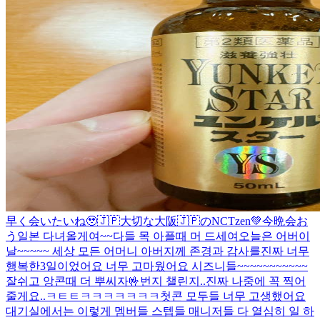
早く会いたいね🥹🇯🇵
大切な大阪🇯🇵のNCTzen💚今晩会お
う
일본 다녀올게여~~
다들 목 아플때 머 드세여
오늘은 어버이
날~~~~~ 세상 모든 어머니 아버지께 존경과 감사를
진짜 너무
행복한3일이었어요 너무 고마웠어요 시즈니들~~~~~~~~~~~
잘쉬고 앙콘때 더 뿌씨자🤟
번지 챌린지..진짜 나중에 꼭 찍어
줄게요..ㅋㅌㅌㅋㅋㅋㅋㅋㅋㅋ
첫콘 모두들 너무 고생했어요
대기실에서는 이렇게 멤버들 스텝들 매니저들 다 열심히 일 하