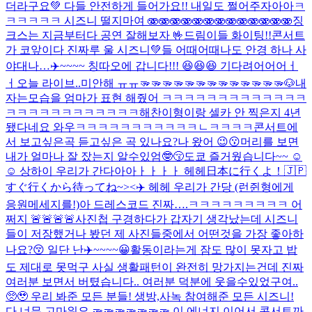
더라구요💚 다들 안전하게 들어가요!! 내일도 쩔어주자아아
ㅋ
ㅋㅋㅋㅋㅋ 시즈니 떨지마여 🫨🫨🫨🫨🫨🫨🫨🫨🫨🫨🫨🫨🫨
징
크스는 지금부터다 공연 잘해보자 🤟
드림이들 화이팅!!
콘서트
가 코앞이다 진짜루 울 시즈니💚들 어때어때
나도 안경 하나 사
야대나…
✈️~~~~ 칭따오에 갑니다!!! 😆😆😆 기다려어어어ㅓ
ㅓ
오늘 라이브..미안해 ㅠㅠ
🫳🫳🫳🫳🫳🫳🫳🫳🫳🫳🫳🫳🫳🐶
내
자는모습을 엄마가 표현 해줬어 ㅋㅋㅋㅋㅋㅋㅋㅋㅋㅋㅋㅋㅋ
ㅋㅋㅋㅋㅋㅋㅋㅋㅋㅋㅋㅋ
해찬이형이랑 셀카 안 찍은지 4년
됐다네요 와우ㅋㅋㅋㅋㅋㅋㅋㅋㅋㅋㅋㄴㅋㅋㅋㅋ
콘서트에
서 보고싶은곡 듣고싶은 곡 있나요?
나 왔어 😉😗
머리를 보면
내가 얼마나 잘 잤는지 알수있엄🤓😚
도쿄 즐거웠습니다~~ ☺️
☺️ 상하이 우리가 간다아아ㅏㅏㅏㅏ 헤헤
日本に行くよ！🇯🇵
すぐ行くから待ってね~><
✈️ 헤헤 우리가 간당 (런쥔형에게
응원메세지를!)
아 드레스코드 진짜….ㅋㅋㅋㅋㅋㅋㅋㅋㅋ 어
쩌지 🚨🚨🚨🚨
사진첩 구경하다가 갑자기 생각났는데 시즈니
들이 저장했거나 봤던 제 사진들중에서 어떤것을 가장 좋아하
나요?😚 일단 난
✈️~~~~😀
활동이라는게 잠도 많이 못자고 밥
도 제대로 못먹구 사실 생활패턴이 완전히 망가지는건데 진짜
여러분 보면서 버텼습니다.. 여러분 덕분에 웃을수있었구여..
🥺🥹 우리 봐준 모든 분들! 생방,사녹 참여해준 모든 시즈니!
다 너무 고마워요 🫳🫳🫳🫳🫳🫳🫳 이 에너지 이어서 콘서트까