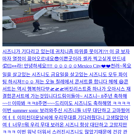
시즈니가 기다리고 있는데 귀치니즘 따위를 못이겨??! 이 글 보자
마자 열정이 끓어오르네요
😎
이쁜곳이라 셀카 찍고싶게 만드네
🤦🏻👀
라! 안녕하세요!!!! ☺️☺️☺️☺️☺️
Mexico City❤️❤️
천러~
목요
일을 살고있는 시즈니도 금요일을 살고있는 시즈니도 모두 파이
팅 하시져!!☺️☺️ 저는 오늘 칠레에서 콘서트를 합니다 헤헤 😆
콘
서트는 역시 행복허다💚
🛫🛫🛫
버킷리스트중 하나가 오아시스 재
결합콘서트에 가는것입니다
드림이들아~ 시즈니~ 8주년 축하해
~~!! 이따봐 ㅋㅋ
8주면~~~드리미도 시즈니도 축하해영 ㅋㅋㅋㅋ
이번 summer sonic 보러와주신 시즈니들 너무 대단하고 고마웠어
여ㅕㅕ 이미친더운날씨에 우리무대를 기다려줬다니 고생많았어
여ㅕ 너무!!뭐 우리 무대 보러온 시즈니 항상 대단하고 고맙지만
ㅋㅋㅋ 이번 워낙 더워서 스러진시즈니도 많았기때문에 건강 관