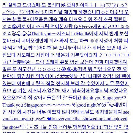
리 잘하고 드림쇼때 또 봅싀다!🤟
오사카아아ㅏㅏ ヽ(´▽`)/ ( っ꒪
⌓꒪)っ—̳͟͞͞♡ 썸머소닉 마지막날 재밌게 하겠습니다☺️
섬머소닉 오
시는 분들 물+이온음료 계속 계속 마셔요 더위 조심 초큼 떨린다
☺️☺️😱
제로 아이스크림 먹어본사람 🙋🏻
👀👀
재민 day!!!!!! ☺️☺️
☺️☺️
🥰
😁😁😁Thank you~~시즈니 in Manila
어제 저녁 번개 보신
분
마크리 데이
오랜만에 회사 와서 보는 하늘 ☺️☺️
지성이 처럼 피
자 먹지 말고 밥 묵어야해 울 즈니💚
아니 내가 위버스 오면 내 사
진보다 사모예드 사진이 더 많은거 기분탓이겠지..? ㅋㅋㅋㅋㅋㅋ
ㅋ
已上传照片。
드림 스캐치 유툽 영상 보는데 진짜 미치겠네여
얼른 또 하고싶넹 ☺️☺️☺️☺️☺️😭😭😭
저녁 뭐 먹었나요오 전 오
랜만에 튀김치킨 먹었어여 🍗🤠🤠
옛날부터 나재민 작가님의 팬이
였는데 이번에 이렇게 직접 전시회 보러 갈 수있어서 너무 좋았어
요!!! 안 가본 시즈니가 없길💚 애기 넘축하해요😎
저녁 먹었나요
오오오?
우리 집 강아지들은 말 잘 들어요 thank you Singapore💚
Thank you Singapore～～～～～～🤟
good night🥹😴🥱
재민이
형 사진회 사진들 너무 이쁘지 않나영
태국 달도 잊지않을게여 see
you soon again guys🌱 ❤️to everyone that showed up and enjoyed
the show
태국 시즈니들 진짜 너어무 행복했어요!!!!! 평생 잊지 않