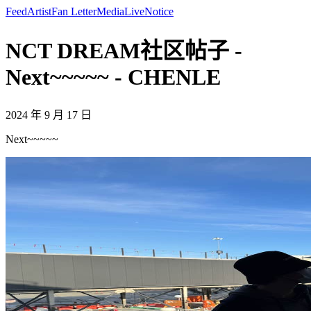
Feed
Artist
Fan Letter
Media
Live
Notice
NCT DREAM社区帖子 -
Next~~~~~ - CHENLE
2024 年 9 月 17 日
Next~~~~~