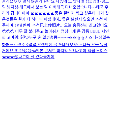
을게요☺️☺️ 잊지 않을거 같아요 다음에 또 만나!!! 컵쿤캅!! -넝드
림 넝지성-
태국에서 보는 달 이뻐
태국 다녀오겠습니다~~
태국 우
리가 갑니다아아 🛫🛫🛫🛫🛫🛫
좋은 챌린지 찍고 싶은데 내가 찾
은것들은 뭔가 다 하나씩 아쉽네여.. 좋은 챌린지 있으면 추천 해
주세여!! #챌린쮜_추천
已上传照片。
오늘 홍콩진짜 최고였어요
🥹🥹🥹 너무 잘 불러주고 놀아줘서 엄청나게 큰 감동 🙂‍↕️🙂‍↕️ 지인
짜 고마워!!
🐱🐶
누구 손 일까
홍콩~~~~~🛫🛫🛸🛸
시즈니~생일축
하해~~~~!!🎉🎉🎂🎂
오랜만에 글 쓰네요오오~~ 다들 오늘 뭐할
거에요!!!!!??😆😆🫨
일본 콘서트 마지막 날! 나고야 맥썸 노이스
🫨🫨🫨
😏
나고야 잘 갔다올게여