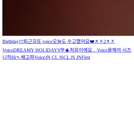
Birthday!!!
퇴근길
또 voice
오늘도 수고했어요❤️
ㅊㅈ2
ㅊㅈ
Voice
DREAMY HOLIDAYS💚🎄
처음이에요…
Voice
올해의 시즈
니
히
Hi
🍡
배고파
Voice
JN CL JS
CL JS JN
First