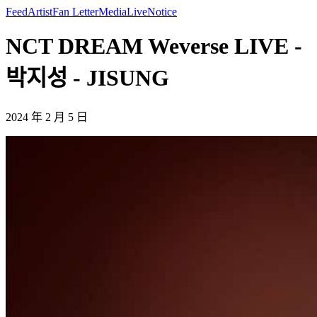
Feed
Artist
Fan Letter
Media
Live
Notice
NCT DREAM Weverse LIVE -
박지성 - JISUNG
2024 年 2 月 5 日