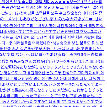
 필요 없습니다.. 대박 재미🔥🔥🔥🔥🔥
오늘은 127 선배님의
그 큰 공연장을 꽉 채워주셨어요🔥 저도 그 에너지를 받구 더 열심히
かっ...
127선배님들 스탭분들 모두 수고 많으셨습니다! 정말 즐
のコメントもありがとございます みんな大好きダヨ❤️ (甘い
맑아졌어요🧚‍♂️ 그리구 유우시형이 사진 찍어줬는데 잘 찍었죠?🤭
 最初は雨が降ってとても寒かったですが天気妖精ユウシ...
ユニバ
 usj 갔다 왔어요!!
USJ 멤버들 중에서 저만 처음 와봤는데요..
다!! 🥹 여러분들은 어떠셨나요? 생방송으로 보신 분들도 잘 보셨
랑해요💚 みんな好きやで🫶
大阪！いっぱい思い出できました！
ないでね パンいっぱい買ったあげるね！ 축하해!!
今日直接来
ちもみなさんのおかげでパワーをもらいました🙇🏻‍♂️今日
んどん緊張感ありながらもリラックスしてできたんじゃないか
만 영상으로 보고 응원해주신 분들 모두 진심으로 고마워요🫶🏻 아
희한테 고맙다고 항상 많이 얘기해주시는데 저희가 더 더 더 많이 고
ありがとうございました🙇 パンのケーキだったんですよー
おかげで最高の16歳になりました🎉だから これからもずっと
 昨日は本当に楽しかったです~~~~ とても幸せです 🥹 僕たち、こ
‍♂️みんな楽しかったですか？ほんまに？ならよかったです🥳