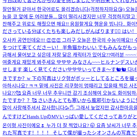
今日改めて皆さんからの愛を感じました💚明日来てくれる方は
잘안될거 같아서 한국어로도 올리겠습니다(걱정하지마요😘) 오늘은 
능을 코 앞에 둔 여러분들... 많이 떨리시겠지만 너무 걱정하지말고
찬해주고 위로도 해줬으면 해요!! 응원할게요 행운을 빕니다.. 화이팅!
ださっている分ぼくたちも楽しみだしがんばります❤️‍🔥 はい！ 오늘
오사카 공연인데요!!! 👏👏👏 그리구 오늘은 한국의 수능이예요!
をつけて来てくださーい！ 半魚猫かわいい でもみんながも
금해서 물어보고 싶은데 저랑 닮은 캐릭터가 있어요??
여러분 ~~~
여줄게요 재밌게 봐주세요 💚💚💚 みなさん~~~ヒルナ
せします 楽しく見てください💚💚💚
いってきま〜す🐿🐿 다녀
きですか？w 下の写真はリク형がボッーとしてるところを撮った写
아하시나요? ㅋㅋ 밑에 사진은 리쿠형이 멍때리고 있을때 찍은 
나요??🥰 요즘 너무 너무 추우니깐 감기 조심해여 오늘도
たですか？？🥰 さいきんとても寒いから風邪引かないように気
많이 사랑해주셔서 감사합니다🥳🖐️ 그래서 늦었지만 감사한마
んですけどHands UpのMVいっぱい愛してくださってありが
온이형 사진이예요🌷 누가 더 잘 찍었나요? 🤭 요즘 날씨가 너
れた写真です！！！！ そして僕が撮ったシオンさんの写真です🌷