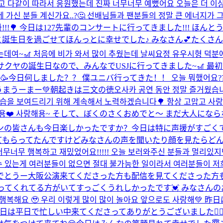
 다같이 따라서 응원했는데 진짜 너무너무 예뻤어요 오늘은 더 이상 말이
 가신 분들 계신가요..?🤔 선배님들과 팬분들의 정말 큰 에너지가 
!!🌳 今日は127先輩のコンサートに行ってきました!!! ほんとうに
誕生日を過ごせてほんっとに幸せでした♪ みなさん💕たくさん
데여~🎢 처음에 비가 와서 많이 추웠는데 날씨요정 유우시형 덕분에 
) 今日はサクヤの誕生日なので、みんなでUSJに行ってきました~
🥳
今日何しました？？ 僕ユニバ行ってきた！！ 오늘 뭐했어요?? 저는
うまうーまー💚
朝起きは三文の徳
오사카 공연 동안 정말 즐거웠습니
 모습을 보여드리기 위해 계속해서 노력하겠습니다🌳 항상 고맙고 사
용❤️ 사랑해용~ そして、ぼくのさくおめでと〜 まだ大人になら
皆さんも今日楽しかったですか？今日は特に声援がすごくて僕た
てもらってたんですけどみなさんの声を聞いたり顔を見たらど
너무너무 행복하고 재밌었어요!!!!! 오늘 보러와주신 분들과 멀리있지
수 있는게 여러분들이 없으면 절대 불가능한 일이라서 여러분들이 저
でとうー
大阪公演来てくださった方も配信を見てくださった方も
ってくれてる方がいてすっごくうれしかったです💓 みなさんの
 행복해요 🥹 우리 이렇게 많이 많이 놀아요 앞으로도 사랑해💚
日は平日で忙しい中来てくださってありがとうございました🙇🏻