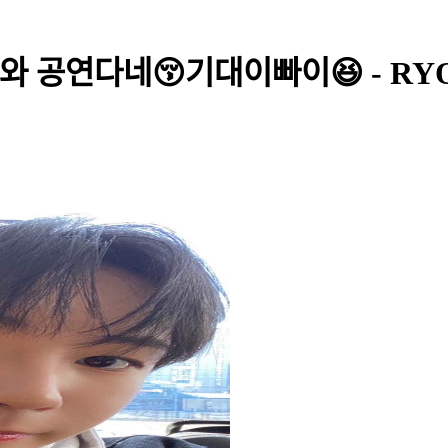
와 공연다네😚기대이빠이😆 - RY