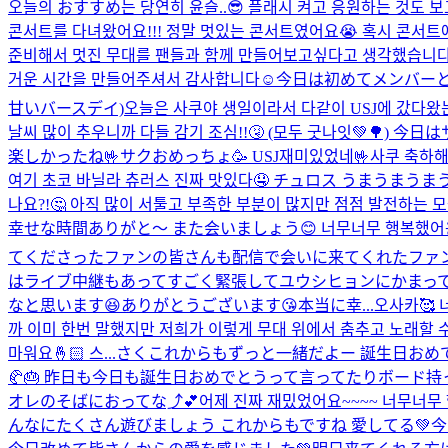
오늘의 おすすめ는 당연히 윤슬..😎 플래시 켜고 응원하는 것도 보고
콘서트를 다녀왔어요!!! 정말 멋있는 콘서트였어요😭 혹시 콘서트에
준비해서 멋진 무대를 팬들과 함께 만들어보고싶다고 생각했습니다!
거운 시간을 만들어주셔서 감사합니다☺️
今日は初めてメンバーと
甘いバースデイ)
오늘은 사쿠야 생일이라서 다같이 USJ에 갔다왔는
날씨 많이 추우니까 다들 감기 조심!!🤧 (모두 굿나잇💚
楽しかったね🤟サクおめっちょ🥳 USJ재미있었네🤟사쿠 축하해
여기 초코 바닐라 츄러스 진짜 맛있다🤤 チュロス うまうまうま
나요?!🤔 아직 많이 서툴고 부족한 부분이 많지만 점점 발전하는
幸せな時間ありがと〜 また会いましょう😊 너무너무 행복했어
てくださったファンの皆さんも配信で会いに来てくれたファンの
はライブ中継もあってすごく緊張してユウシヒョンにかまっ
なと思います😆ありがとうございます😘本当に幸...
오사카🥰 
까 이미 한번 말했지만 저희가 이렇게 무대 위에서 춤추고 노래할 
마워요🤞🏻 스...
さくこれからもずっと一緒だよー 誕生日おめ
🥐🎂 昨日も今日も誕生日おめでとうって言ってたりボード持
オレのそばにおってな⤴︎💕
어제 진짜 재밌었어요~~~~ 너무너무
んなにたくさん遊びましょう これからもですね 愛してる💚
今