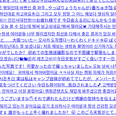
気をつけて来てね😚今日はみんなの笑顔見れて幸せでした😇あ
평일인데 바쁘신 중 와주...
やっぱりょうちゃんが1番ちゅき🥰 료야
 하던대로 하고와요🤞🏻 그리고 모두 정말 그 어느 해보다 열심히
!! 진인사대천명!!!!
お疲れ様です 今日会えるのになんかもう会
 볼 수 있는데 벌써 보고싶네요?벌써 떨려요💓 기대해주시는 만큼
! 수험생 여러분들 너무 떨리겠지만 최선을 다해서 좋은 결과가 있길 바래
っと……
大阪ついたー 오사카 도착했다ー
わくわくドキドキ🤭 
~히르난데스 잘 보셨나요? 처음 해보는 생방송 촬영이라 신기하기도 
ンデスいかがでしたか？ 初めての生放送撮影なので不思議で緊張もし
오겠습니다🐿🐿
온리 레츠고🫶🏻
今日天気がすごく良いですー😙
真です！可愛かったので撮っちゃいましたw 오늘 날씨 너무좋아요
사진이에요！ 귀여워서 찍어버렸어요 ㅋㅋ
사실 저는 캠핑 자체가 처음
 화이팅하시온🤞🏻 実は私はキャンプ自体が初めてでしたが、メン
をつけてください 今日も화이팅하...
告白されました💕 고백받
음을 전하려고 이걸 올렸어요! 캠핑콘텐츠도 재밌게 봐주셨으면 
とうございます🥳🖐️それで遅れたんだけど感謝の気持ちを伝えよう
무 추워지고 있는거 같아요🥶 감기 조심하시구 여러분과 항상 건강한
 誰がもっと上手く撮れましたか？ 🤭 このごろ天気がとて..