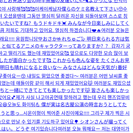
とお見送り会の時半魚猫の友達いた🐟🐈よかったな 번역이
 사랑해🥰🥰🥰
이케이케남자
僕らのケミ名教えて下さい🥺
수
 달려 오셨을텐데 그동안 열심히 달려온 자신을 되돌아보며 스스로 칭
いたいですね？もうドキドキ💓 みんなが今日楽しみにしてく
 저희도 기대하고 있어요. 열심히 하겠습니다❤️🔥
여러분 오늘은
요!!!! 응원합니당💚
おさか🤟れちゅご🦭 明日来られる方は気
ぼくと似てるアニメのキャラクターってありますか？？ 갑자기 궁
하고 떨리기도 했는데 재밌었어요🥰 앞으로도 다양한 모습 많이 보
ましたが面白かったです🥰 これからも色んな姿を たくさんお見
 明日も晴れになると良いな〜 みなさんはどんな天気が1番好
ー😙 내일도 맑았으면 좋겠다〜 여러분은 어떤 날씨를 좋
이였는데 애들이랑 같이 해서 되게 재밌었어요😽 여러분도 재밌으셨
バーたちと一緒にできてとても楽しかったです😽 皆さんも楽しかっ
았어요💕
제가 사실 나고야공연때 말하려고 했는데 우리 핸즈업뮤비
좋겠어요😆오늘도 화이팅💪 僕が実は名古屋公演の時言おうとしてた
と思っ...
시온이형이 찍어준 사진이예요!!!! 그리구 제가 찍은 시
 모습으로 만날 수 있기를 기도하구 있어요🌳 シオンさんが撮ってく
.
はい。どうぞ 여기있습니다
여러분 오늘 뭐해요ー 저는 대영이가