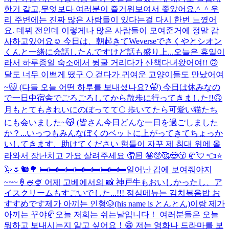
한거 같고,무엇보다 여러분이 즐거워보여서 좋았어요.^_^ 우
리 주변에는 진짜 많은 사람들이 있다는걸 다시 한번 느꼈어
요. 데뷔 전인데 이렇게나 많은 사람들이 모여준거에 정말 감
사하고있어요☺️ 今日は、朝起きてWeverseでさくやとシオン
くんと一緒に会話したんですけど話も盛り上...
오늘은 휴일이
라서 하루종일 숙소에서 뒹굴 거리다가 산책다녀왔어여!! 🙃
달도 너무 이쁘게 떴구 🌕 걷다가 귀여운 고양이들도 만났어여
~😽 (다들 오늘 어떤 하루를 보내셨나요? 🤭) 今日は休みなの
で一日中宿舎でごろごろしてから散歩に行ってきました!!🙃
月もとてもきれいにのぼってて🌕 歩いてたら可愛い猫たち
にも会いました~😽 (皆さん今日どんな一日を過ごしました
か？...
いっつもみんなぼくのベットに上がってきてちょっか
いしてきます、助けてください 형들이 자꾸 제 침대 위에 올
라와서 장난치고 가요 살려주세요 🤦🏻 🤪🥺🥰😍😚 🥐💘 👈⭐️
🦭🌷🐿🌳 🛏🛏🛏🛏🛏🛏🛏🛏🛏🛏
일어난 김에 보여줘야지
~~~🍦🍧🍨 어제 고베에서의 📸 神戸牛もおいしかったし、ア
イスクリームもすごいでした...!!! 점심메뉴는 김치볶음밥 お
すすめです
제가 아끼는 인형🐶(his name is とんとん)이랑 제가
아끼는 꾸야🥐
오늘 저희는 쉬는날입니다！ 여러분들은 오늘
뭐하고 보내시는지 알고 싶어요！😁 저는 영화나 드라마를 보