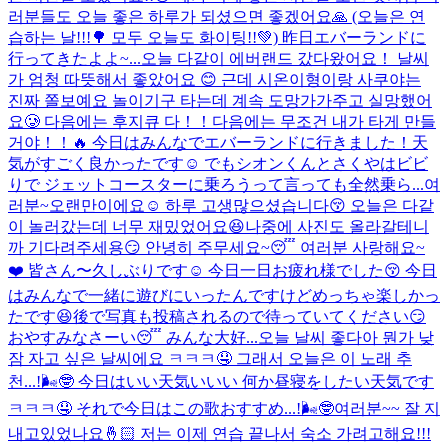
러분들도 오늘 좋은 하루가 되셨으면 좋겠어요🙏 (오늘은 연
습하는 날!!!🌳 모두 오늘도 화이팅!!💚) 昨日エバーランドに
行ってきたよよ~...
오늘 다같이 에버랜드 갔다왔어요！ 날씨
가 엄청 따뜻해서 좋았어요 😊 근데 시온이형이랑 사쿠야는
진짜 쫄보예요 놀이기구 타는데 계속 도망가가주고 실망했어
요🥲 다음에는 후지큐 다！！다음에는 무조건 내가 타게 만들
거야！！🔥 今日はみんなでエバーランドに行きました！天
気がすごく良かったです☺️ でもシオンくんとさくやはビビ
りで ジェットコースターに乗ろうって言っても全然乗ら...
여
러분~오랜만이에요☺️ 하루 고생많으셨습니다😚 오늘은 다같
이 놀러갔는데 너무 재밌었어요😆나중에 사진도 올라갈테니
까 기다려주세용😏 안녕히 주무세요~😴 여러분 사랑해요~
❤️ 皆さん〜久しぶりです☺️ 今日一日お疲れ様でした😚 今日
はみんなで一緒に遊びにいったんですけどめっちゃ楽しかっ
たです😆後で写真も投稿されるので待っていてください😏
おやすみなさーい😴 みんな大好...
오늘 날씨 좋다아 뭔가 낮
잠 자고 싶은 날씨에요 ㅋㅋㅋ🤤 그래서 오늘은 이 노래 추
천...!🌬️🤓 今日はいい天気いいい 何か昼寝をしたい天気です
ㅋㅋㅋ🤤 それで今日はこの歌おすすめ...!🌬🤓
여러분~~ 잘 지
내고있었나요🤞🏻 저는 이제 연습 끝나서 숙소 가려고해요!!!