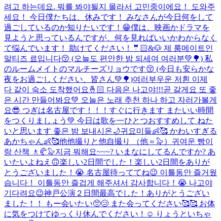
려고 하는데요. 뭐를 봐야될지 몰라서 고민중이에요！ 도와주
세요！ 今日僕たちは、休みです！ みなさんが今日何をして
過ごしているのか知りたいです！😁僕は、映画かドラマを
見ようと思っているんですが、何を見ればいいかわからなく
て悩んでいます！ 助けてください！
🤵🏻&🐶 제 룸메이트인
말티즈 료입니다😚 (오늘도 편안한 밤 되세여 여러분💚🌳) 私
のルームメイトのマルチーズリョウです😚 (今日も安らかな
夜をお過ごしください、皆さん💚🌳)
여러부우운 저흰 이제
다 같이 숙소 도착했어요🤞🏻 다음은 나고야!!!곧 갈게요 또 좋
은 시간 만들어봐요💚 오늘은 노래 추천 하나 하고 자러가볼게
요😎 つぎは名古屋です！！！すぐに行きます またいい時間
をつくりましょう💚 今日は歌を一ひとつおすすめして ねた
いと思います 좋은 밤 보내시온🌙
귀요미들👶🥰 かわいすぎる
あかちゃん👶🥰
他他撮りと他自撮り （他＝🦭）
귀여운 빵이
랑 산책 🚶🥐🦭
지금 뭐해요~~~? いまなにしてるんですか? あ
いたいよねえ🙃
楽しい2日間でした！楽しい2日間をありが
とうございました！😭 名古屋待っててね😉 이틀동안 즐거웠
습니다！ 이틀동안 즐겁게 해주셔서 감사합니다！😭 나고야
기다려요😉
神戸公演２日間最高でした！ありがとうござい
ました！！ もー会いたい🥺😢 また会ってください🥰🥰 お体
に気をつけてゆっくり休んでください！☺️ りょうといちゃ