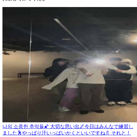
나의 소중한 추억들🌠 大切な思い出🌌
今日はみんなで練習し
ました🕺やっぱり汗いっぱいかくといいですね🚿 それと！