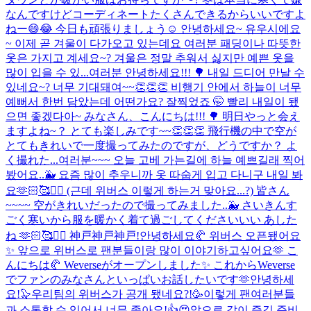
なんですけどコーディネートたくさんできるからいいですよ
ねー😄😂 今日も頑張りましょう☺️ 안녕하세요~ 유우시에요
~ 이제 곧 겨울이 다가오고 있는데요 여러분 패딩이나 따뜻한
옷은 가지고 계세요~? 겨울은 정말 추워서 싫지만 예쁜 옷을
많이 입을 수 있...
여러분 안녕하세요!!! 🌳 내일 드디어 만날 수
있네요~? 너무 기대돼여~~👏👏👏 비행기 안에서 하늘이 너무
예뻐서 한번 담았는데 어떤가요? 잘찍었죠 🤭 빨리 내일이 됐
으면 좋겠다아~ みなさん、こんにちは!!! 🌳 明日やっと会え
ますよね~？ とても楽しみです~~👏👏👏 飛行機の中で空が
とてもきれいで一度撮ってみたのですが、どうですか？ よ
く撮れた...
여러분~~~ 오늘 고베 가는길에 하늘 예쁘길래 찍어
봤어요..🐳 요즘 많이 추우니까 옷 따숩게 입고 다니구 내일 봐
요🫶🏻🥰✌🏻 (근데 위버스 이렇게 하는거 맞아요...?) 皆さん
~~~~ 空がきれいだったので撮ってみました..🐳 さいきんす
ごく寒いから服を暖かく着て過ごしてくださいいい あした
ね 🫶🏻🥰✌🏻 神戸神戸神戸!
안녕하세요🥐 위버스 오픈됐어요
✨ 앞으로 위버스로 팬분들이랑 많이 이야기하고싶어요🫶 こ
んにちは🥐 Weverseがオープンしました✨ これからWeverse
でファンのみなさんといっぱいお話したいです🫶
안녕하세
요!🦭우리팀의 위버스가 공개 됐네요?!🥳이렇게 팬여러분들
과 소통할 수 있어서 너무 좋아요!👍😍앞으로 같이 즐길 준비