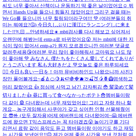
씨도 너무 좋아서 산책이나 운동하기 딱 좋은 날이었어요☺️ 뛰
면서 Hands Up을 들으니 힘들지 않았어요!! 그리구 걸을 때는
We Go를 들으니까 너무 힐링되더라구여!!! 💚 (여러분들의 취
미는 뭐예요?🤔) 今日久しぶりに漢江にランニングしに来ま
した!!🏃🏻 ...
안녕하세요☀️ mbti검사를 다시 해보고 싶어져서
오랜만에 해봤는데 entp-a로 바뀌었어요😲 저는 mbti에 대한 지
식이 많이 없어서 entp-a가 뭔지 모르겠으니깐 여러분 댓글로
알려주세용😘
여러분 우리 많이 좋아해줘서 고마워요 나도 많
이 좋아해 💚 みなさん 僕たちをたくさん愛してくれてありが
とうございます 私も大好きだよ 💚
오늘도 좋은 하루되세요
🙆‍♀️ 今日も良い一日を！
아까 뮤비비하인드 나왔으니까 사진3
장만 풀어볼게요~🍎🍐🍊🍋🍌🍉🍇🍓🫐🍈🍒🍑🥭🍍🥝
염색하고
머리 잘랐어요 👍 점심에 사먹고 남긴 감자튀김 🍟 髪染めて髪
切りました👍 昼に買って食べなかったポテト🍟
멤버들이랑
다 같이 🎡 다녀왔는데 너무 재밌었어요! 그리고 자랑 하나 할
게요,,, 농구게임해서 사쿠야가 갖고 싶어한 인형 선물해줬어
요 😎🤟 (모두 잘자용)
어제 에버랜드에 다녀왔어여~🤗 에버랜
드에 왔으면 T익스프레스는 꼭 타야겠죠😤 놀이기구를 기다
리면서 료랑 같이 음악도 듣고 멤버들이랑 이야기도 하고 재밌
는 시간을 보냈어요!!😌 제가 어제 좋은 시간을 보낸 것처럼 여