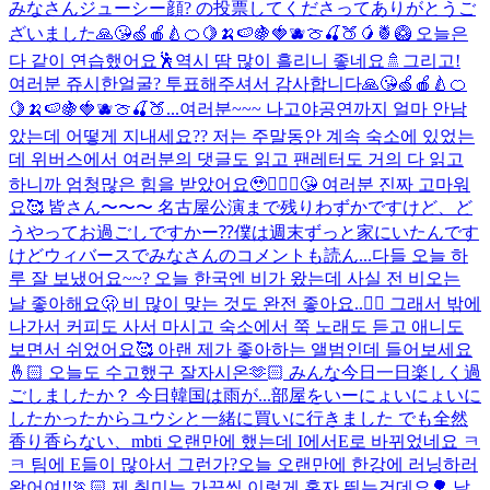
みなさんジューシー顔? の投票してくださってありがとうご
ざいました🙏😘🍏🍎🍐🍊🍋🍌🍉🍇🍓🫐🍈🍒🍑🥭🍍🥝 오늘은
다 같이 연습했어요🕺역시 땀 많이 흘리니 좋네요🚿그리고!
여러분 쥬시한얼굴? 투표해주셔서 감사합니다🙏😘🍏🍎🍐🍊
🍋🍌🍉🍇🍓🫐🍈🍒🍑...
여러분~~~ 나고야공연까지 얼마 안남
았는데 어떻게 지내세요?? 저는 주말동안 계속 숙소에 있었는
데 위버스에서 여러분의 댓글도 읽고 팬레터도 거의 다 읽고
하니까 엄청많은 힘을 받았어요🥹🙇🏻‍♂️😘 여러분 진짜 고마워
요🥰 皆さん〜〜〜 名古屋公演まで残りわずかですけど、ど
うやってお過ごしですかー⁇僕は週末ずっと家にいたんです
けどウィバースでみなさんのコメントも読ん...
다들 오늘 하
루 잘 보냈어요~~? 오늘 한국엔 비가 왔는데 사실 전 비오는
날 좋아해요🫢 비 많이 맞는 것도 완전 좋아요..😶‍🌫️ 그래서 밖에
나가서 커피도 사서 마시고 숙소에서 쭉 노래도 듣고 애니도
보면서 쉬었어요🥰 아랜 제가 좋아하는 앨범인데 들어보세요
🤞🏻 오늘도 수고했구 잘자시온🫶🏻 みんな今日一日楽しく過
ごしましたか？ 今日韓国は雨が...
部屋をいーにょいにょいに
したかったからユウシと一緒に買いに行きました でも全然
香り香らない、
mbti 오랜만에 했는데 I에서E로 바뀌었네요 ㅋ
ㅋ 팀에 E들이 많아서 그런가?
오늘 오랜만에 한강에 러닝하러
왔어여!!🏃🏻 제 취미는 가끔씩 이렇게 혼자 뛰는건데요🌳 날