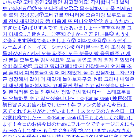
いちゃ🤭 고베 공연 2일동안 최고였어요! 감사합니다!! 벌써
보고싶어요🥺😢 또 만나주세요🥰🥰 몸조심하시고 푹 쉬세요!
☺️ 료와 꽁냥꽁냥🤭
고베규를 만나러온 오숀이랑 보쿠
오늘 고
베 진짜 재밌었어요 😳 다음에 또 만나요💚💚💚 きょうたのし
すぎたよ🥰 ばりすきです またあいましょ~~~💚💚
여러분 그
거 아세요…? 皆さん、ご存知ですか···? 곧 만나욥🤭 もうす
ぐ会えます🤭
後で会いましょう😙 이따보아용😙
トゥデイ
ルームメイト イズ シオパン🥐
여러분~~~ 집에 조심히 잘
들어갔어요? 먼저 오늘 와주신 모든 분들이랑 응원해주고 계
신 분들 모두모두 감사해요💚 오늘 공연도 되게 되게 재밌었어
요!!! 최고🫶🏻 그리고 뭐라고해야하지 긴장하는게 언제쯤 조
금 풀려서 여러분들이랑 더 더 재밌게 놀 수 있을까요... 차근차
근 성장해서 같이 더 재밌게 놀아보자구요 🤞🏻 그러니 내일은
더 재밌게 놀아봅시다...
고베공연 첫날 수고 많으셨습니다〜！
🥳 팬여러분 오늘 와주셔서 정말 감사합니다〜！스태프분들
도 오늘하루 수고 많으셨습니다〜！☺️(Eating steak) 神戸公演
初日皆さんお疲れ様でした〜！🥳 ファンの皆さん今日は、
来てくれてありがとございました！スタッフの方も今日一日
お疲れ様でした〜！☺(Eating steak) 明日もよろしくお願いし
ます！
今日のお供
今日のためにフルーツでチャージ
こんにち
わ〜ゆうしです〜 もうすぐ冬が近づいていますがみなさん
ダウンとか暖かい服はお持ちですか〜? 冬は本当に寒くて嫌