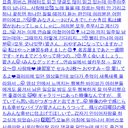
요즘 위버스 팬레터도 읽고 댓글도 많이 읽고 있는데 아주아주
힘이 납니다... 사랑해요🥰 노래 들을 때 장르는 딱히 안 가리고
하나 꽂히면 하나만 질릴 때까지 듣는 편인데 여러분은 어떤
편이에요..??😽🤓 みなさん~~おげんきでしたか🤞🏻 私は練
習がおわってしゅくしゃに...
여러분 모두 주무시고 계신가
요..?🥱 저는 이제 연습을 마쳤어여😊🌳 나고야 까지 일주일 남
았는데여~ 그때까지 어떻게 기다리지…?🥺 빨리 만나여 여러
분🤭 (모두 굿나잇💚) 皆さん、おやすみになっていますか..?
🥱 私はやっと練習を終えました😊🌳 名古屋まであと一週間
です~ それまでどうやって待つの…?🥺 早く会いましょう、
皆さん🤭 (みんなグッドナイ...
연습실에서 셀카두장 ～ 잘자
요〜😚 사랑해❤️ 練習室で セルカ2枚〜 おやすみ～😚 愛して
るよ❤️
갤러리에 있던 영상들인데 보다가 추억이 새록새록 올
라와서 ...🤭 영상 안에서 느껴지는 행복한 바이브가 여러분들
에게도 옮겨서 남은 일요일 밤도 모두 행복하게 잘 마무리했으
면 좋겠어요 😽🎼 ギャラリーにあった映像なんですが、 見
ていてら思い出がつぎつぎと出てきて...🤭 映像の中で感じら
れる幸せなバイブが皆さんにもうつって、残りの日曜日の夜
もみんな幸せに仕上げてほしいで...
갑자기 인이어자랑을 하
고싶게 되었습니다 2️⃣1️⃣🖐️
오늘은 아침에 일어나서 위버스로
사쿠야랑 시온이형이랑 같이 댓글을 달았는데 얘기도 즐겁게