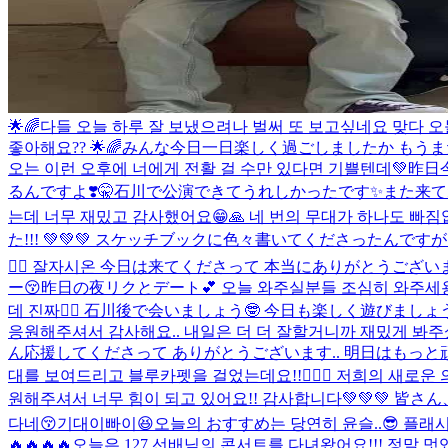
🌟🌈다들 오늘 하루 잘 보냈으려나 벌써 또 보고싶네요 맞다 오
좋아해요?? 🌟🌈みんな今日一日楽しく過ごしましたか もう
오는 이런 오후에 너에게 전활 걸 수만 있다면 기쁠텐데💚
昨日
るんですよ❣️🤫石川で公演できてうれしかったです✨また来て
는데 너무 재밌고 감사했어요😁🙏 네 번의 무대가 하나도 빠짐
た!!! 💚💚💚 スケッチブックに色々書いてくださったんですが 
👍🏻 잘자시온 今日は来てくださって 本当にありがとうござい
ー😚昨日の夜リクとデート💕 오늘 와주실분들 조심히 와주세
데 진짜👍🏻 石川後で会いましょう🤓 今日も楽しく遊びまし
응원해주셔서 감사해요.. 내일은 더 더 잘할거니까 재밌게 봐주
ん応援してくださって ありがとうございます.. 明日はもっと頑
대를 보여드리고 블루카펫을 걸었는데요!!🙋🏻‍♂️ 저희의 새로
원해주셔서 너무 힘이 되고 있어요!! 감사합니다💚💚💚 皆さん
다네😚기대이빠이😆
오늘의 おすすめ는 당연히 윤슬..😎 플래
🔥🔥🔥🔥
오늘은 127 선배님의 콘서트를 다녀왔어요!!! 정말 