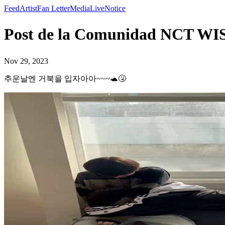
Feed
Artist
Fan Letter
Media
Live
Notice
Post de la Comunidad NC
Nov 29, 2023
추운날엔 거북을 입자아아~~~🐢🤧