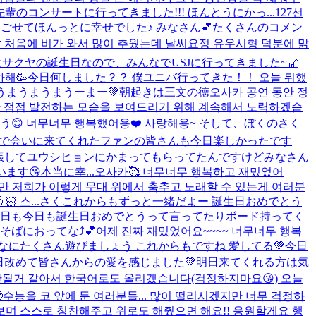
7先輩のコンサートに行ってきました!!! ほんとうにかっ...
127선
ごせてほんっとに幸せでした♪ みなさん💕たくさんのコメン
 처음에 비가 와서 많이 추웠는데 날씨요정 유우시형 덕분에 맑
) 今日はサクヤの誕生日なので、みんなでUSJに行ってきました~🎢
해🥳
今日何しました？？ 僕ユニバ行ってきた！！ 오늘 뭐했
うまうまうまうまうーまー💚
朝起きは三文の徳
오사카 공연 동안 정
지만 점점 발전하는 모습을 보여드리기 위해 계속해서 노력하겠습
 너무너무 행복했어용❤️ 사랑해용~ そして、ぼくのさく
で会いに来てくれたファンの皆さんも今日楽しかったです
く緊張してユウシヒョンにかまってもらってたんですけどみなさん
😘本当に幸...
오사카🥰 너무너무 행복하고 재밌었어
지만 저희가 이렇게 무대 위에서 춤추고 노래할 수 있는게 여러분
 스...
さくこれからもずっと一緒だよー 誕生日おめでとう
 昨日も今日も誕生日おめでとうって言ってたりボード持ってく
ばにおってな⤴︎💕
어제 진짜 재밌었어요~~~~ 너무너무 행복
、こんなにたくさん遊びましょう これからもですね 愛してる💚
今日
今日改めて皆さんからの愛を感じました💚明日来てくれる方は気
거 같아서 한국어로도 올리겠습니다(걱정하지마요😘) 오늘

수능을 코 앞에 둔 여러분들... 많이 떨리시겠지만 너무 걱정하
보며 스스로 칭찬해주고 위로도 해줬으면 해요!! 응원할게요 행