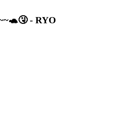
~🐢🤧 - RYO