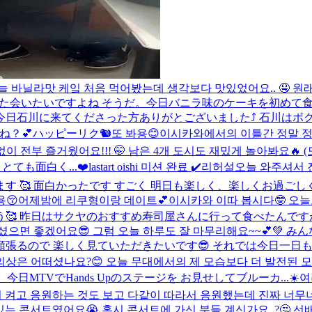
늘 바닐라맛 케잌 처음 먹어봤는데 생각보다 맛있었어요.. 🤤 원래
また会いたいですよね そうだ。今日バニラ味のケーキを初めて食べま
今日石川に来てくださった方ありがとございました⤴︎ 石川は
ね？💕
ハッピーリク🐿또 봐용😊
이시카와에서의 이틀간 정말 정말
없이 전부 즐거웠어요!!! 🤭 남은 4개 도시도 재밌게 놀아봐
とても面白く...
❤️
lastart oishi 미션 완료 ✔️
리허설
오늘 와주셔서 
ます 🥰 面白かったです すごく 明日も楽しく、楽しくお過ごしくだ
용😚어제밤에 리쿠형이랑 데이트💕
이시카와 이따 봅시다🤓 오
ょう🥰 昨日はサクヤのおすすめ寿司屋さんに行って食べたんですが 
셨으면 좋겠어요😎 그럼 오늘 하루도 잘 마무리해요~~💕💚 み
張るので 楽しく見ていただきたいです😎 それでは今日一日もう
운 의상은 어떠셨나요?😊 오늘 무대에서의 제 모습보다 더 발전된
、今日MTVでHands Upのステージを お見せしてブルーカ...
☀️
시 켜고 응원하는 것도 보고 다같이 따라서 응원했는데 진짜 너무너
멋있는 콘서트였어요😭 혹시 콘서트에 가신 분들 계신가요..?🤔 