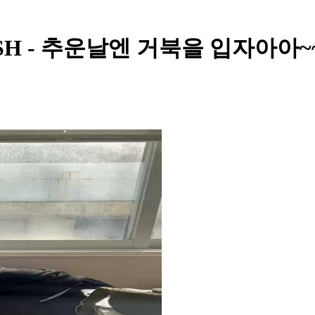
T WISH - 추운날엔 거북을 입자아아~~