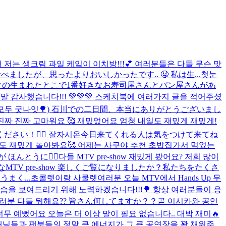
 저는 생크림 과일 케잌이 이치방!!!💕 여러분들은 다들 무슨 맛
したが、思ったよりおいしかったです.. 🤤 私は生...
첫눈
ボクの生まれたとこで1番好きなお寿司屋さんとパン屋さんがあ
 감사했습니다!!! 💚💚💚 스케치북에 여러가지 글을 적어주셨
요🔥 (모두 굿나잇🌳) 石川での二日間、本当にありがとうございまし
진짜 진짜 고마워요 🥰 재밌었어요 엄청 내일도 재밌게 재밌게!
さい！👍🏻 잘자시온
今日来てくれる人は気をつけて来てね
늘도 재밌게 놀아봐요🥰 어제는 사쿠야 추천 초밥집가서 먹었는
ほんとうに👍🏻
다들 MTV pre-show 재밌게 봤어요? 저희 많이
んなMTV pre-show 楽しくご覧になりましたか？私たちをたくさ
まく...
초콜렛이랑 사쿨렛
여러분 오늘 MTV에서 Hands Up 무
 모습을 보여드리기 위해 노력하겠습니다!!!🌳 항상 여러분들이 응
여러분 다들 뭐해요?? 皆さん何してますか？？
곧 이시카와 공연
무 예뻤어요 오늘은 더 이상 말이 필요 없습니다.. 대박 재미🔥
선배님들과 팬분들의 정말 큰 에너지가 그 큰 공연장을 꽉 채워주