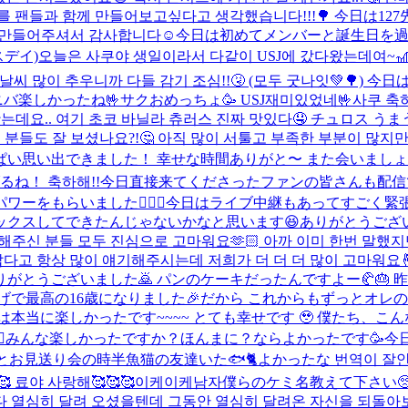
대를 팬들과 함께 만들어보고싶다고 생각했습니다!!!🌳 今日は12
 만들어주셔서 감사합니다☺️
今日は初めてメンバーと誕生日を過
デイ)
오늘은 사쿠야 생일이라서 다같이 USJ에 갔다왔는데여~
🤭 날씨 많이 추우니까 다들 감기 조심!!🤧 (모두 굿나잇💚
バ楽しかったね🤟サクおめっちょ🥳 USJ재미있었네🤟사쿠 축하
와봤는데요.. 여기 초코 바닐라 츄러스 진짜 맛있다🤤 チュロス 
신 분들도 잘 보셨나요?!🤔 아직 많이 서툴고 부족한 부분이 많
い思い出できました！ 幸せな時間ありがと〜 また会いましょう
ね！ 축하해!!
今日直接来てくださったファンの皆さんも配信
ーをもらいました🙇🏻‍♂️今日はライブ中継もあってすご
スしてできたんじゃないかなと思います😆ありがとうございます
원해주신 분들 모두 진심으로 고마워요🫶🏻 아까 이미 한번 말했
 항상 많이 얘기해주시는데 저희가 더 더 더 많이 고마워요🤞🏻
がとうございました🙇 パンのケーキだったんですよー🥐🎂
で最高の16歳になりました🎉だから これからもずっとオレのそ
 昨日は本当に楽しかったです~~~~ とても幸せです 🥹 僕たち
‍♂️みんな楽しかったですか？ほんまに？ならよかったです🥳
見送り会の時半魚猫の友達いた🐟🐈よかったな 번역이 잘안될
료야 사랑해🥰🥰🥰
이케이케남자
僕らのケミ名教えて下さい
보다 열심히 달려 오셨을텐데 그동안 열심히 달려온 자신을 되돌아