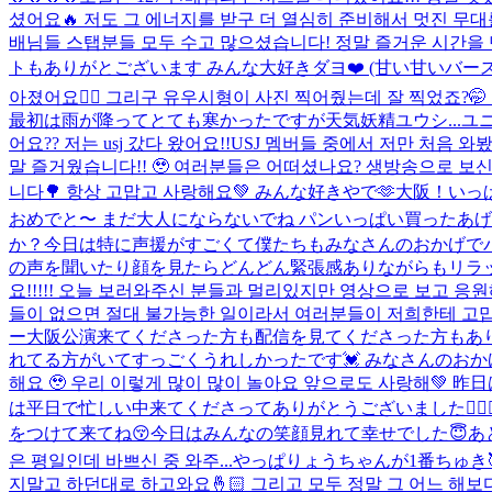
셨어요🔥 저도 그 에너지를 받구 더 열심히 준비해서 멋진 무
배님들 스탭분들 모두 수고 많으셨습니다! 정말 즐거운 시간을
トもありがとございます みんな大好きダヨ❤️ (甘い甘いバース
아졌어요🧚‍♂️ 그리구 유우시형이 사진 찍어줬는데 잘 찍었죠?
最初は雨が降ってとても寒かったですが天気妖精ユウシ...
ユニ
어요?? 저는 usj 갔다 왔어요!!
USJ 멤버들 중에서 저만 처음 
말 즐거웠습니다!! 🥹 여러분들은 어떠셨나요? 생방송으로 보
니다🌳 항상 고맙고 사랑해요💚 みんな好きやで🫶
大阪！いっぱ
おめでと〜 まだ大人にならないでね パンいっぱい買ったあげる
か？今日は特に声援がすごくて僕たちもみなさんのおかげでパワ
の声を聞いたり顔を見たらどんどん緊張感ありながらもリラック
요!!!!! 오늘 보러와주신 분들과 멀리있지만 영상으로 보고 응
들이 없으면 절대 불가능한 일이라서 여러분들이 저희한테 고맙다고
ー
大阪公演来てくださった方も配信を見てくださった方もあり
れてる方がいてすっごくうれしかったです💓 みなさんのおかげ
해요 🥹 우리 이렇게 많이 많이 놀아요 앞으로도 사랑해💚
は平日で忙しい中来てくださってありがとうございました🙇
をつけて来てね😚今日はみんなの笑顔見れて幸せでした😇あとお
은 평일인데 바쁘신 중 와주...
やっぱりょうちゃんが1番ちゅき🥰 
지말고 하던대로 하고와요🤞🏻 그리고 모두 정말 그 어느 해