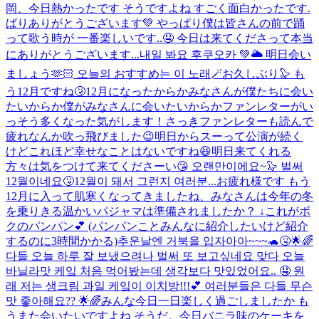
岡、今日熱かったです そうですよね すごく面白かったです.
ばりありがとうございます💚 やっぱり僕は皆さんの前で踊
って歌う時が 一番楽しいです..🤤 今日は来てくださって本当
にありがとうございます...
내일 봐요 후쿠오카 💚🌥️ 明日会い
ましょう🫶🏻 오늘의 おすすめ는 이 노래🪄
お久しぶり🦭 も
う12月ですね🤧12月になったからかみなさんが僕たちに会い
たいからか僕がみなさんに会いたいからかファンレターがい
っそう多くなった気がします！さっきファンレターも読んで
疲れなんか吹っ飛びました😉明日からスーって公演が続く
けどこれほど幸せなことはないですね😆明日来てくれる
方々は気をつけて来てくださーい😘 오랜만이에요~🦭 벌써
12월이네요🤧12월이 돼서 그런지 여러분...
お疲れ様です もう
12月に入って肌寒くなってきましたね、みなさんは今年の冬
を乗りきる温かいパジャマは準備されましたか？ ↓これがボ
クのパンパン💕 (パンパンことみんなに紹介したいけど紹介
するのに3時間かかる)
추운날엔 거북을 입자아아~~~🐢🤧
🌟🌈
다들 오늘 하루 잘 보냈으려나 벌써 또 보고싶네요 맞다 오늘
바닐라맛 케잌 처음 먹어봤는데 생각보다 맛있었어요.. 🤤 원
래 저는 생크림 과일 케잌이 이치방!!!💕 여러분들은 다들 무슨
맛 좋아해요?? 🌟🌈みんな今日一日楽しく過ごしましたか も
うまた会いたいですよね そうだ。今日バニラ味のケーキを