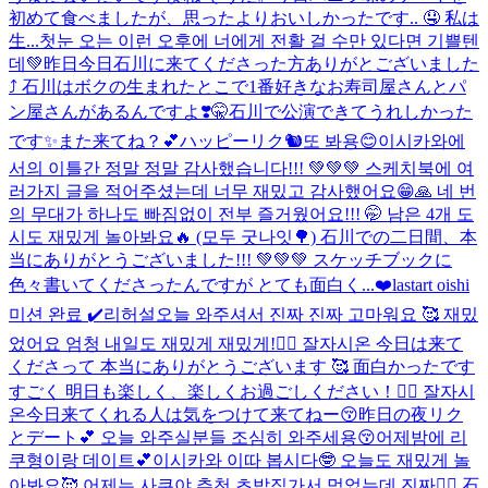
初めて食べましたが、思ったよりおいしかったです.. 🤤 私は
生...
첫눈 오는 이런 오후에 너에게 전활 걸 수만 있다면 기쁠텐
데💚
昨日今日石川に来てくださった方ありがとございました
⤴︎ 石川はボクの生まれたとこで1番好きなお寿司屋さんとパ
ン屋さんがあるんですよ❣️🤫石川で公演できてうれしかった
です✨また来てね？💕
ハッピーリク🐿또 봐용😊
이시카와에
서의 이틀간 정말 정말 감사했습니다!!! 💚💚💚 스케치북에 여
러가지 글을 적어주셨는데 너무 재밌고 감사했어요😁🙏 네 번
의 무대가 하나도 빠짐없이 전부 즐거웠어요!!! 🤭 남은 4개 도
시도 재밌게 놀아봐요🔥 (모두 굿나잇🌳) 石川での二日間、本
当にありがとうございました!!! 💚💚💚 スケッチブックに
色々書いてくださったんですが とても面白く...
❤️
lastart oishi
미션 완료 ✔️
리허설
오늘 와주셔서 진짜 진짜 고마워요 🥰 재밌
었어요 엄청 내일도 재밌게 재밌게!👍🏻 잘자시온 今日は来て
くださって 本当にありがとうございます 🥰 面白かったです
すごく 明日も楽しく、楽しくお過ごしください！👍🏻 잘자시
온
今日来てくれる人は気をつけて来てねー😚昨日の夜リク
とデート💕 오늘 와주실분들 조심히 와주세용😚어제밤에 리
쿠형이랑 데이트💕
이시카와 이따 봅시다🤓 오늘도 재밌게 놀
아봐요🥰 어제는 사쿠야 추천 초밥집가서 먹었는데 진짜👍🏻 石