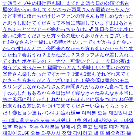
す😘ライブ中の掛け声も聞こえてたよ😉今日の公演で名古
屋公演からmcをしてくださった西尾さんが最後だったんだ
けど本当に僕たちだけじゃファンの皆さんも楽しめなかった
と思うし助けてくださって本当に感謝しています🙇🏻‍♂️あとも
うちょっとでツアーが終わっちゃうけ...
💕 昨日今日北九州に
会いに来てくださった方々心の底からありがとうございまし
た⤴︎みなさんと一緒にいる時がたのしーですだからまた会い
たいですほんとに、今回来れなかった方も会いたかったです
またね？会おうね？またねだよ？
スタッフさんが差し入れし
てくれたポケモンのドーナツ！可愛いでしょー 今日の夜は
肉うどん食べたー！ 福岡でうどんも美味しいと聞いたので
😎
皆さん楽しかったですかー？ 1部も2部もそれぞれ来てく
ださった方ありがとうございました！😆今僕は舞台のモニ
タリングしながらみなさんの声聞きながらみかん食べてまー
す🍊あしたもあるから今日は早く寝なきゃねみんなも本当に
急に風邪に引くかもしれないからほんとに気をつけてね🤧明
日来られる方は気をつけて来てくださーい😘もうちょっと
だ！😎ヒョン達もパンもお疲れ様❤️ 여러분 오늘 재밌었나요
~? 1회...
후쿠오카 오늘 뜨거웠다 그쵸 완전 재밌었어요 고마워
요💚 확실히 저는 여러분들 앞에서 춤 추고 노래할 때가 제일
재밌어요..🤤 오늘 와주셔서 정말 감사하고 낼 또 봐요🤞🏻 福