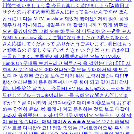
川後で会いましょう🤓 今日も楽しく遊びましょう🥰 昨日は
サクヤのおすすめ寿司屋さんに行って食べたんですが ほん
とうに👍🏻
다들 MTV pre-show 재밌게 봤어요? 저희 많이 응원
해주셔서 감사해요.. 내일은 더 더 잘할거니까 재밌게 봐주셨
으면 좋겠어요😎 그럼 오늘 하루도 잘 마무리해요~~💕💚 みん
なMTV pre-show 楽しくご覧になりましたか？私たちをたく
さん応援してくださって ありがとうございます.. 明日はもっ
と頑張るので 楽しく見ていただきたいです😎 それでは今日
一日もうまく...
초콜렛이랑 사쿨렛
여러분 오늘 MTV에서
Hands Up 무대를 보여드리고 블루카펫을 걸었는데요!!🙋🏻‍♂️ 저
희의 새로운 의상은 어떠셨나요?😊 오늘 무대에서의 제 모습
보다 더 발전된 모습을 보여드리기 위해 노력하겠습니다!!!🌳
항상 여러분들이 응원해주셔서 너무 힘이 되고 있어요!! 감사
합니다💚💚💚 皆さん、今日MTVでHands Upのステージを お
見せしてブルーカ...
☀️여러분 다들 뭐해요?? 皆さん何してま
すか？？
곧 이시카와 공연다네😚기대이빠이😆
오늘의 おすす
め는 당연히 윤슬..😎 플래시 켜고 응원하는 것도 보고 다같이
따라서 응원했는데 진짜 너무너무 예뻤어요 오늘은 더 이상 말
이 필요 없습니다.. 대박 재미🔥🔥🔥🔥🔥
오늘은 127 선배님의
콘서트를 다녀왔어요!!! 정말 멋있는 콘서트였어요😭 혹시 콘