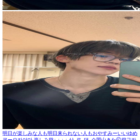
明日が楽しみな人も明日来られない人もおやすみーいいゆめ
ヲー
오카야마 楽しみ💚
↓ ↓ ↓ ↓ 샄. 료. 댕. 숀
岡山きた🤭💜
구라