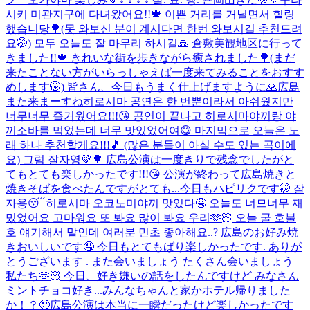
시키 미관지구에 다녀왔어요!!🍁 이쁜 거리를 거닐면서 힐링
했습니당🌳(못 와보신 분이 계시다면 한번 와보시길 추천드려
요🤭) 모두 오늘도 잘 마무리 하시길🙏 倉敷美観地区に行って
きました!!🍁 きれいな街を歩きながら癒されました🌳(まだ
来たことない方がいらっしゃえば一度来てみることをおすす
めします🤭) 皆さん、今日もうまく仕上げますように🙏
広島
また来まーすね
히로시마 공연은 한 번뿐이라서 아쉬웠지만
너무너무 즐거웠어요!!!😘 공연이 끝나고 히로시마야끼랑 야
끼소바를 먹었는데 너무 맛있었어여😋 마지막으로 오늘은 노
래 하나 추천할게요!!!🎵 (많은 분들이 아실 수도 있는 곡이에
요) 그럼 잘자영💚🌳 広島公演は一度きりで残念でしたがと
てもとても楽しかったです!!!😘 公演が終わって広島焼きと
焼きそばを食べたんですがとても...
今日もハピリクです🤭 잘
자용😴
히로시마 오코노미야끼 맛있다🤤 오늘도 너므너무 재
밌었어요 고마워요 또 봐요 많이 봐요 우리🫶🏻 오늘 굴 호불
호 얘기해서 말인데 여러분 민초 좋아해요..? 広島のお好み焼
きおいしいです🤤 今日もとてもばり楽しかったです. ありが
とうございます . また会いましょう たくさん会いましょう
私たち🫶🏻 今日、好き嫌いの話をしたんですけど みなさん
ミントチョコ好き...
みんなちゃんと家かホテル帰りました
か！？🙂広島公演は本当に一瞬だったけど楽しかったです