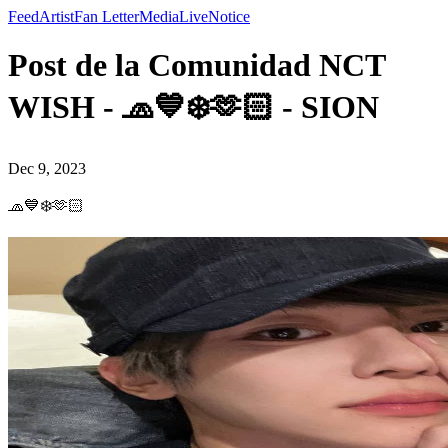
Feed
Artist
Fan Letter
Media
Live
Notice
Post de la Comunidad NCT
WISH - 🧢💙❄️🫶🏻 - SION
Dec 9, 2023
🧢💙❄️🫶🏻