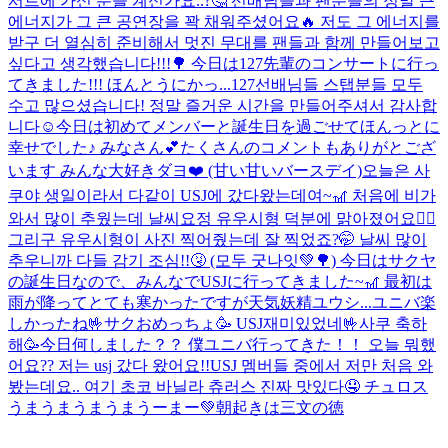
서트에 가신 분들 계신가요..?🤔 선배님들과 팬분들의 정말 큰
에너지가 그 큰 공연장을 꽉 채워주셨어요🔥 저도 그 에너지를
받구 더 열심히 준비해서 멋진 무대를 팬들과 함께 만들어보고
싶다고 생각했습니다!!!🌳 今日は127先輩のコンサートに行っ
てきました!!! ほんとうにかっ...
127선배님들 스탭분들 모두
수고 많으셨습니다! 정말 즐거운 시간을 만들어주셔서 감사합
니다☺️
今日は初めてメンバーと誕生日を過ごせてほんっとに
幸せでした♪ みなさん💕たくさんのコメントもありがとござ
います みんな大好きダヨ❤️ (甘い甘いバースデイ)
오늘은 사
쿠야 생일이라서 다같이 USJ에 갔다왔는데여~🎢 처음에 비가
와서 많이 추웠는데 날씨요정 유우시형 덕분에 맑아졌어요🧚‍♂️
그리구 유우시형이 사진 찍어줬는데 잘 찍었죠?🤭 날씨 많이
추우니까 다들 감기 조심!!🤧 (모두 굿나잇💚🌳) 今日はサクヤ
の誕生日なので、みんなでUSJに行ってきました~🎢 最初は
雨が降ってとても寒かったですが天気妖精ユウシ...
ユニバ楽
しかったね🤟サクおめっちょ🥳 USJ재미있었네🤟사쿠 축하
해🥳
今日何しました？？ 僕ユニバ行ってきた！！ 오늘 뭐했
어요?? 저는 usj 갔다 왔어요!!
USJ 멤버들 중에서 저만 처음 와
봤는데요.. 여기 초코 바닐라 츄러스 진짜 맛있다🤤 チュロス
うまうまうまうまうーまー💚
朝起きは三文の徳