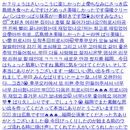
か？りょうはさいっこうに楽しかったよ🥸ちなみにさっき広
島焼き食べたんですけどめっさ美味しかったです🤤後クリー
ムパンはやっぱり抹茶が一番好きです🥰🍵おやすみなさい
😴大好き 여러분 집이나 호텔 잘 들어가셨나요!?히로시마공
연 진짜 빨리 끝나버렸는데 재밌었나요?저는 최고로 재밌었어
요🥸아까 히로...
広島焼き美味しかったよー
라멘 ばり美味し
い🤓 히로시마 도착🤞🏻
히로시마🤭💜
후쿠오카 오늘 날씨 좀
쌀쌀하던데 감기 꼭 조심해요 그리고 너무 고마워요 같이 좋은
추억 만들어줘서..🫶🏻 다들 사랑해요 잘자시온💚 영상은 리꾸
랑 리허설 할 때인데 ㅋㅋㅋㅋ 새로운 안경 썼지롱 福岡、今日
はちょっと肌寒いですね 風邪に気をつけてください. そして
本当にありがとうございます 一緒にいい思い出を作ってく
れまして..🫶🏻 みんなばりすいとーよー잘...
너무 오랜만이
다…그쵸?😭 후쿠오카에서 또 이쁜 추억 만들어주셔서 너무
너무 감사합니다!!! 🫶🙇🏻‍♂️ 다음은 히로시마!!!🔥🔥🔥 히로시마
두 재밌고 즐거운 시간 보내봐요🤭 너무너무 좋아해요 여러분
💚🌳 ばり久しぶりです…でしょう？😭 福岡でまた素敵な思
い出を作ってくださって本当にありがとうございます!!! 🫶
🙇🏻‍♂️ 次は広島です!!!🔥🔥🔥...
福岡公演来てくださった方あり
がとうございました😆 今日びっくりしたのが始まる前のウ
ィゴ流れる時に掛け声してくれてた人がいてうれしかったで