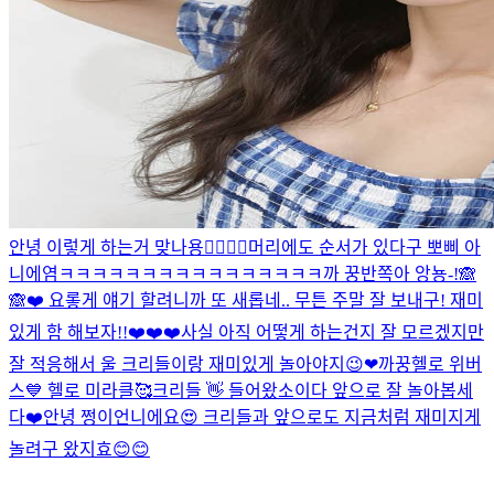
안녕 이렇게 하는거 맞나용👉🏻👈🏻
머리에도 순서가 있다구 뽀삐 아
니에염
ㅋㅋㅋㅋㅋㅋㅋㅋㅋㅋㅋㅋㅋㅋㅋㅋ
까 꿍
반쪽아 앙뇽-!🙈
🙈❤️ 요롷게 얘기 할려니까 또 새롭네.. 무튼 주말 잘 보내구! 재미
있게 함 해보자!!❤️❤️❤️
사실 아직 어떻게 하는건지 잘 모르겠지만
잘 적응해서 울 크리들이랑 재미있게 놀아야지😉❤
까꿍
헬로 위버
스💙 헬로 미라클🥰
크리들 👋 들어왔소이다 앞으로 잘 놀아봅세
다❤️
안녕 쩡이언니에요😍 크리들과 앞으로도 지금처럼 재미지게
놀려구 왔지효😊😊