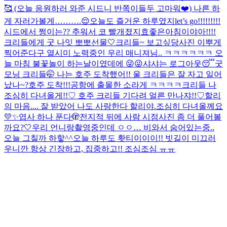
🥰 (오늘 응원하러 와준 시드니 반쪽이들두 고마워❤️) 나른 하
게 자러가볼게……….😌
오늘도 즐거운 하루였지
let’s go!!!!!!!!!
시드에서 쩡이는?? 추워서 코 빨개졌지효
좋은아침이야아!!!!
크리들에게 굿 나잇 뽀뽀
선물🤍
크리들~ 보고싶당
사진 이뿌게
찍어준다구 열시미 노력중인 우리 매니져님.. ㅋㅋㅋㅋㅋㅋ 오
늘 마침 불꽃놀이 하는날이였데에 😜😜
샤샤는 로그아웃😴
굿
모닝 크리들🤭 나는 호주 도착했어!! 울 크리들은 잘 자고 일어
났나~?
호주 도착!!!
공항에 출몰한 소라게 ㅋㅋㅋㅋ
크리들 나
조심히 다녀올게!!♡ 호주 크리들 기다려 얼른 만나쟈!!♡
할리
의 마음.... 잘 받았어 나도 사랑한다 할리야.
조심히 다녀올께요
💛✨
엽사 하나 푼다🫣
전지적 뒤에 사람 시점
사진 좀 더 풀어볼
까요?🤍
우리 언니랑
촬영중인데 ㅇㅇ… 비와서 숨어있는중..
오늘 그칠까 하핳^^
오늘 하루도 홧티이이이!! 빗길이 미끄러
우니깐 항상 긴장하고, 집중하고!! 조심조심 ㅠㅠ