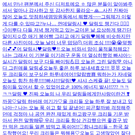
에서 만난 팬분께서 주신 디저트에요 ㅎ 많은 분들이 알아봐주
셔서 얼마나 감사하고 또 감사한지 몰라요~ 🙏...
사진 진짜아
많어 오늘도 맛점하세염
망원동에서 뭐했게~~~
그림체가 이렇
게 다를 수 있따고?
누나… 껀데
달링시 🖤 달링도 챙긴다 🏃🏻‍♀️
💨
이뿌다 다들 저녁 챙겨먹고 있는교
더운 날 요상하게 땡긴단
말이지☺️😙 애기 붕어빵 그리고 애기 달링🖤
헤헤 비슷하지만
다른 사진이야..
오늘 날이 너무 덥당🫠 더위 조심 !!!!😭😭
덮쩡
이💕💕
어 달링시🖤
달링🖤!! 오늘 비와서 맘이 울적울적해요?
나는 그래서 이 기분을 이기려구 운동 더 열심히했엉 빠샤아✨
실시간 달링이 보구 다들 빠이팅💪🏻 오늘은 그린 달링💚 아니
다 그린애플 달링🍏
오늘두 좋은 하루 보내세효오!!! 🐰🐰 오늘
두 크리들이 보구싶은 하루네여어!!
알랍뾰뿁 뭐하는가 자네덜
오늘도 힘찬 하루!!!!!빠샤!!!
달링!🖤 샤샤 스케쥴 끝! 오늘도 달
링이들 있어서 할 수 있었어요🎉 100% 에너지 발사!!
??? ㅋㅋ
ㅋㅋ
달링 🖤 진짜 오늘의 나 우리 달링들에게만
사랑이란건 ❣️
까꿍🤍
달링 하버래 여기가🤍
울 크리들 오늘 하루 잘 보내고 있
나아~? 나는 오늘 푹 쉬고 할 일 끝냈어! 피곤할까봐 걱정해주
던데 걱정마 나 공연 완전 재밌게 하고왔구우 크리들 기운 받
아서 완전 말짱해🤭 우리 크리들 항상 건강했으면 좋겠구 밥
안 먹은 크리들 얼른 밥먹고 푹쉬어!!♡
함냐
크리들 ~ 한국 잘
도착했어요! 우리 크리들은 뭐해용🤍
오늘도 고생많았어 잘댜