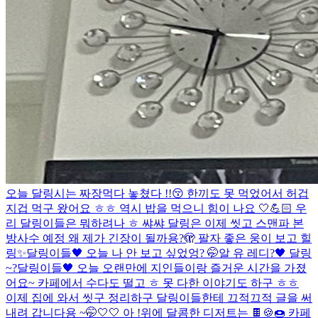
오늘 달링시는 짜장먹다 놓쳤다 !!😚 한끼도 못 먹었어서 허겁
지겁 먹구 왔어요 ㅎㅎ 역시 밥을 먹으니 힘이 나요 🤍💪🏻 우
리 달링이들은 뭐하려나 ㅎ 쌰쌰 달링은 이제 씻고 스맨파 본
방사수 예정 왜 제가 긴장이 될까용?🫣 팔자 좋은 웅이 보고 힐
링✨
달링이들🖤 오늘 나 안 보고 싶었엉? 🤭
알 유 레디?🖤 달링
~?
달링이들🖤 오늘 오랜만에 지인들이랑 즐거운 시간을 가졌
어요~ 카페에서 수다도 떨고 ㅎ 못 다한 이야기도 하구 ㅎㅎ
이제 집에 와서 씻구 정리하구 달링이들한테 끄적끄적 글을 써
내려 갑니다용 ~🤭🤍🤍 아 !위에 달콤한 디저트는 🍫🍪🍩 카페