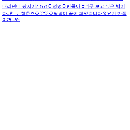
내리던데 봤지이? ⛄️⛄️
🐶멍멍🐶
반쪽아 ❣️너무 보고 싶은 밤이
다..
흰 눈 청춘즈🤍🤍🤍🤍
팡팡이 꽃이 피었습니다🌼
요건 반쪽
이꺼 ..🩷