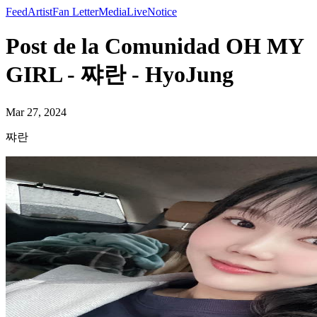
Feed
Artist
Fan Letter
Media
Live
Notice
Post de la Comunidad OH MY
GIRL - 쨔란 - HyoJung
Mar 27, 2024
쨔란