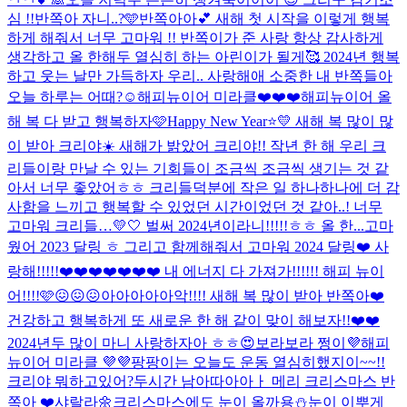
심 !!
반쪽아 자니..?🩵
반쪽아아💕 새해 첫 시작을 이렇게 행복
하게 해줘서 너무 고마워 !! 반쪽이가 준 사랑 항상 감사하게
생각하고 올 한해두 열심히 하는 아린이가 될게🥰 2024년 행복
하고 웃는 날만 가득하자 우리.. 사랑해애 소중한 내 반쪽들아
오늘 하루는 어때?☺️
해피뉴이어 미라클❤️❤️❤️
해피뉴이어 올
해 복 다 받고 행복하자🩷
Happy New Year⭐️💛 새해 복 많이 많
이 받아 크리야☀️ 새해가 밝았어 크리야!! 작년 한 해 우리 크
리들이랑 만날 수 있는 기회들이 조금씩 조금씩 생기는 것 같
아서 너무 좋았어ㅎㅎ 크리들덕분에 작은 일 하나하나에 더 감
사함을 느끼고 행복할 수 있었던 시간이었던 것 같아..! 너무
고마워 크리들…💛🤍 벌써 2024년이라니!!!!!ㅎㅎ 올 한...
고마
웠어 2023 달링 ㅎ 그리고 함께해줘서 고마워 2024 달링❤️ 사
랑해!!!!!❤️❤️❤️❤️❤️❤️❤️ 내 에너지 다 가져가!!!!!! 해피 뉴이
어!!!!🩷😖😖😖
아아아아아악!!!! 새해 복 많이 받아 반쪽아❤️
건강하고 행복하게 또 새로운 한 해 같이 맞이 해보자!!❤️❤️
2024년두 많이 마니 사랑하자아 ㅎㅎ😍
보라보라 쩡이💜해피
뉴이어 미라클 💜💜
팡팡이는 오늘도 운동 열심히했지이~~!!
크리야 뭐하고있어?
두시간 남아따아아ㅏ 메리 크리스마스 반
쪽아 ❤️
샤랄라🌼
크리스마스에도 눈이 올까용⛄️
눈이 이뿌게