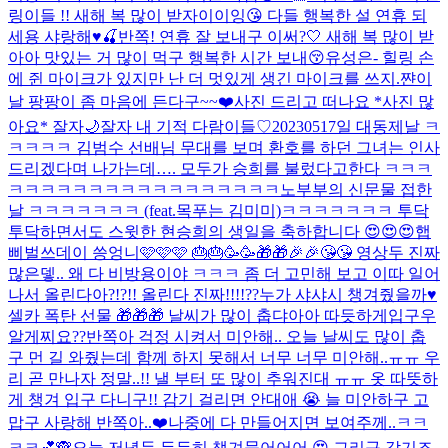
링이들 !! 새해 복 많이 받자이이잉😘 다들 행복한 설 연휴 되
세용 샤랑해♥️🍒
반쪽! 연휴 잘 보내구 이써?🤍 새해 복 많이 받
아아 맛있는 거 많이 먹구 행복한 시간 보내😚
유성은- 힐링 손
에 쥔 마이크가 있지만 난 더 멋있게 생긴 마이크를 쓰지.
쨘
이
날 팡팡이 좀 마음에 든다구~~❤️
사진 드리고 떠나요 *사진 많
아요* 잘자🌙
잘자 내 기적 다람이들♡
20230517일 대동제날 ㅋ
ㅋㅋㅋㅋ 김범수 선배님 무대를 보며 환호를 하던 그녀는 인사
드리겠다며 나가는데…. 모두가 승희를 불렀다고한다 ㅋㅋㅋ
ㅋㅋㅋㅋㅋㅋㅋㅋㅋㅋㅋㅋㅋㅋㅋㅋㅋ
노부부의 신문물 접한
날 ㅋㅋㅋㅋㅋㅋㅋ (feat.목푸는 김미미)
ㅋㅋㅋㅋㅋㅋㅋ 투닥
투닥하면서도 스윗한 현승희의 생일을 축하합니다 😍😍😍
햅
삐벌쓰데이 씅엉니🩷🩷🩷 🎂🎂🥳🥳🎁🎁🎉🎉😘😘 영상두 진짜
많은뎋.. 왜 다 비방용이야 ㅋㅋㅋ 좀 더 고민해 보고 이따 일어
나서 올린다아?!?!! 올린다 진짜!!!!??
누가 샤샤시 챙겨줬을까♥️
셀카 폭탄 선물 🎁🎁🎁 날씨가 많이 춥댜아아 따듯하게입구우
알게찌요??
반쪽아 걱정 시켜서 미안해.. 오늘 날씨도 많이 춥
구 먼 길 와줬는데 함께 하지 못해서 너무 너무 미안해..ㅠㅠ 우
리 곧 만나자 정말..!! 낼 부터 또 많이 추워진대 ㅠㅠ 옷 따뜻하
게 챙겨 입구 다니구!! 감기 걸리면 안대애 😭 늘 미안하구 고
맙구 사랑해 반쪽아..❤️
나중에 다 만들어지면 보여주께..ㅋㅋ
ㅋㅋ💕🙈
오늘 저녁두 든든히 챙겨묵어어어 😍 그리구 감기조