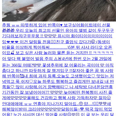
추웡 ㅠㅠ 따뜻하게 입어 반쪽아♥️ 보구싶어
화이트데이 선물
🎁🎁🎁 우리 오늘의 최고의 선물인 유아의 앨범 같이 두구두구
기다려보쟈구우우웅 !! 🩷🩷🩷 유시아 화이티이이이이이이이
잉
💋💋💋 이건 달링들 전용❤️‍🔥
친구 졸업식 갔다가🤭 (동생이
비율을 이상하게 찍어줘써………….)
5분 뒤 샤샤 라디오 오픈
이요🍒 보고 싶은 사람 놀러와 물론 듣는 거지만 !! ㅋㅋㅋㅋㅋ
아 맞다 팩 붙였어 발음 주의 ⚠️🚨
4년에 한번 오는 2월 29일에
듣는 366일 어때?🩵🩵 꽃샘추위에 잘 어울리는 곡이야 🩷 아직
춥다고 하니깐 따듯하게 잘 챙겨입구 !!
잘자아 좋은 꿈 꿔 사랑
해 반쪽아🥰
내 최애 과자 등록.
오늘도 고생했어요♡ 맛있는 저
녁먹고 푹 쉬쟈♡
오늘 하루도 행복하고 즐겁게만 보내길 내 반
쪽들🤍 많이 사랑해.
이거 깜빡해띠♡ 나 세탁방 다녀온당
연휴
기간동안 잘 보냈어어어?? 🩷🩷🩷 늦어찌만 한복쩡이 사진 줄
게에🩷🩷🩷🩷
올해도 건강하고 행복 사랑 가득하자🩷 잘자🌝
안대애애애 ㅠㅠ 연휴야 지나가지 말아됴..🥺 얍…!🧚‍♀️💚💚
새
해복많이받아 크리야🩷🩷🩷🩷🩷
달링이들~💙 떡국 많이 먹었
어용? 누가 샤샤꺼 대신 먹어줄 사람😖🫶🏻 이 글 보는 우리 달