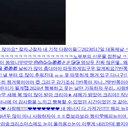
 많아요* 잘자🌙
잘자 내 기적 다람이들♡
20230517일 대동제
ㅋㅋㅋㅋㅋㅋㅋㅋㅋㅋㅋㅋㅋㅋㅋㅋㅋㅋ
노부부의 신문물 접한날 ㅋㅋ
씅엉니🩷🩷🩷 🎂🎂🥳🥳🎁🎁🎉🎉😘😘 영상두 진짜 많은
물 🎁🎁🎁 날씨가 많이 춥댜아아 따듯하게입구우 알게찌요??
반쪽
!! 낼 부터 또 많이 추워진대 ㅠㅠ 옷 따뜻하게 챙겨 입구 다니구!!
히 챙겨묵어어어 😍 그리구 감기조심 !!
반쪽아 자니..?🩵
반쪽아아
린이가 될게🥰 2024년 행복하고 웃는 날만 가득하자 우리.. 사
Year⭐️💛 새해 복 많이 많이 받아 크리야☀️ 새해가 밝았어 크리야
 더 감사함을 느끼고 행복할 수 있었던 시간이었던 것 같아..! 너
해!!!!!❤️❤️❤️❤️❤️❤️❤️ 내 에너지 다 가져가!!!!!! 해피 뉴이어
024년두 많이 마니 사랑하자아 ㅎㅎ😍
보라보라 쩡이💜해피뉴이어 미
라🌼
크리스마스에도 눈이 올까용⛄️
눈이 이뿌게 내리던데 봤지이?