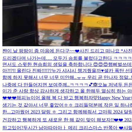
쨘
이 날 팡팡이 좀 마음에 든다구~~❤️
사진 드리고 떠나요 *사진
드리겠다며 나가는데…. 모두가 승희를 불렀다고한다 ㅋㅋ
면서도 스윗한 현승희의 생일을 축하합니다 😍😍😍
햅삐벌쓰데이 
아?!?!! 올린다 진짜!!!!??
누가 샤샤시 챙겨줬을까♥️
셀카 폭탄 선
함께 하지 못해서 너무 너무 미안해..ㅠㅠ 우리 곧 만나자 정말..
나중에 다 만들어지면 보여주께..ㅋㅋㅋㅋ💕🙈
오늘 저녁두 든든
이가 준 사랑 항상 감사하게 생각하고 올 한해두 열심히 하는 아
❤️❤️❤️
해피뉴이어 올해 복 다 받고 행복하자🩷
Happy New 
생기는 것 같아서 너무 좋았어ㅎㅎ 크리들덕분에 작은 일 하나하나에
한...
고마웠어 2023 달링 ㅎ 그리고 함께해줘서 고마워 2024 달링❤️ 사랑
건강하고 행복하게 또 새로운 한 해 같이 맞이 해보자!!❤️❤️ 2
하고있어?
두시간 남아따아아ㅏ 메리 크리스마스 반쪽아 ❤️
샤랄