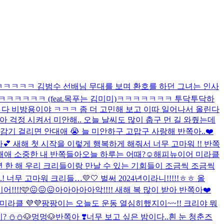
날 ㅋㅋㅋㅋㅋ 김범수 선배님 무대를 보며 환호를 하던 그녀는 인사
ㅋㅋㅋㅋㅋ (feat.목푸는 김미미)
ㅋㅋㅋㅋㅋㅋㅋ 투닥투닥하
뎋.. 왜 다 비방용이야 ㅋㅋㅋ 좀 더 고민해 보고 이따 일어나서 올린다
아 걱정 시켜서 미안해.. 오늘 날씨도 많이 춥구 먼 길 와줬는데
 감기 걸리면 안대애 😭 늘 미안하구 고맙구 사랑해 반쪽아..❤️
💕 새해 첫 시작을 이렇게 행복하게 해줘서 너무 고마워 !! 반쪽
랑해애 소중한 내 반쪽들아
오늘 하루는 어때?☺️
해피뉴이어 미라클
!! 작년 한 해 우리 크리들이랑 만날 수 있는 기회들이 조금씩 조금씩
무 고마워 크리들…💛🤍 벌써 2024년이라니!!!!!ㅎㅎ 올
!!!!🩷😖😖😖
아아아아아악!!!! 새해 복 많이 받아 반쪽아❤️
라클 💜💜
팡팡이는 오늘도 운동 열심히했지이~~!! 크리야 뭐
 ⛄️⛄️
🐶멍멍🐶
반쪽아 ❣️너무 보고 싶은 밤이다..
흰 눈 청춘즈