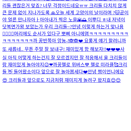
리들 괜찮은거 맞죠? 너무 걱정이드네요ㅠㅠ 크리들 다치치 않게
큰 문제 없이 지나가도록 🙏
오늘 세계 고양이의 날이라며 ?🐱
곧이
야 얼른 만나자아ㅏ아아
내가 찍은 노을🌇🌅 이뿌디 ㅎ
내 저녁이
닷
복면가왕 보았는가 우리 크리들~?
안녕 이렇게 하는거 맞나용
👉🏻👈🏻
머리에도 순서가 있다구 뽀삐 아니에염
ㅋㅋㅋㅋㅋㅋㅋㅋㅋ
ㅋㅋㅋㅋㅋㅋㅋ
까 꿍
반쪽아 앙뇽-!🙈🙈❤️ 요롷게 얘기 할려니까
또 새롭네.. 무튼 주말 잘 보내구! 재미있게 함 해보자!!❤️❤️❤️
사
실 아직 어떻게 하는건지 잘 모르겠지만 잘 적응해서 울 크리들이
랑 재미있게 놀아야지😉❤
까꿍
헬로 위버스💙 헬로 미라클🥰
크리
들 👋 들어왔소이다 앞으로 잘 놀아봅세다❤️
안녕 쩡이언니에요
😍 크리들과 앞으로도 지금처럼 재미지게 놀려구 왔지효😊😊