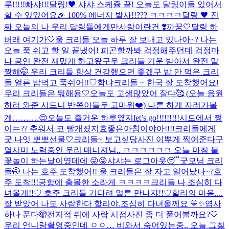
루!!!!!빠샤!!!
달링!🖤 샤샤 스케쥴 끝! 오늘도 달링이들 있어서
할 수 있었어요🎉 100% 에너지 발사!!
??? ㅋㅋㅋㅋ
달링 🖤 진
짜 오늘의 나 우리 달링들에게만
사랑이란건 ❣️
까꿍🤍
달링 하
버래 여기가🤍
울 크리들 오늘 하루 잘 보내고 있나아~? 나는
오늘 푹 쉬고 할 일 끝냈어! 피곤할까봐 걱정해주던데 걱정마
나 공연 완전 재밌게 하고왔구우 크리들 기운 받아서 완전 말
짱해🤭 우리 크리들 항상 건강했으면 좋겠구 밥 안 먹은 크리
들 얼른 밥먹고 푹쉬어!!♡
함냐
크리들 ~ 한국 잘 도착했어요!
우리 크리들은 뭐해용🤍
오늘도 고생많았어 잘댜🥰 (오늘 응원
하러 와준 시드니 반쪽이들두 고마워❤️) 나른 하게 자러가볼
게……….😌
오늘도 즐거운 하루였지
let’s go!!!!!!!!!
시드에서 쩡
이는?? 추워서 코 빨개졌지효
좋은아침이야아!!!!
크리들에게
굿 나잇 뽀뽀
선물🤍
크리들~ 보고싶당
사진 이뿌게 찍어준다구
열시미 노력중인 우리 매니져님.. ㅋㅋㅋㅋㅋㅋ 오늘 마침 불
꽃놀이 하는날이였데에 😜😜
샤샤는 로그아웃😴
굿모닝 크리
들🤭 나는 호주 도착했어!! 울 크리들은 잘 자고 일어났나~?
호
주 도착!!!
공항에 출몰한 소라게 ㅋㅋㅋㅋ
크리들 나 조심히 다
녀올게!!♡ 호주 크리들 기다려 얼른 만나쟈!!♡
할리의 마음....
잘 받았어 나도 사랑한다 할리야.
조심히 다녀올께요 💛✨
엽사
하나 푼다🫣
전지적 뒤에 사람 시점
사진 좀 더 풀어볼까요?🤍
우리 언니랑
촬영중인데 ㅇㅇ… 비와서 숨어있는중.. 오늘 그칠