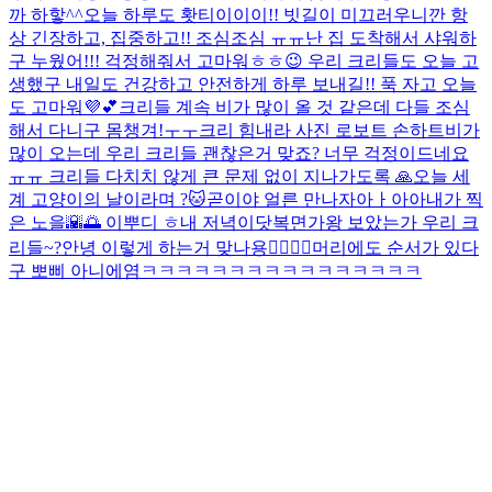
까 하핳^^
오늘 하루도 홧티이이이!! 빗길이 미끄러우니깐 항
상 긴장하고, 집중하고!! 조심조심 ㅠㅠ
난 집 도착해서 샤워하
구 누웠어!!! 걱정해줘서 고마워ㅎㅎ😉 우리 크리들도 오늘 고
생했구 내일도 건강하고 안전하게 하루 보내길!! 푹 자고 오늘
도 고마워💜💕
크리들 계속 비가 많이 올 것 같은데 다들 조심
해서 다니구 몸챙겨!ㅜㅜ
크리 힘내라 사진 로보트 손하트
비가
많이 오는데 우리 크리들 괜찮은거 맞죠? 너무 걱정이드네요
ㅠㅠ 크리들 다치치 않게 큰 문제 없이 지나가도록 🙏
오늘 세
계 고양이의 날이라며 ?🐱
곧이야 얼른 만나자아ㅏ아아
내가 찍
은 노을🌇🌅 이뿌디 ㅎ
내 저녁이닷
복면가왕 보았는가 우리 크
리들~?
안녕 이렇게 하는거 맞나용👉🏻👈🏻
머리에도 순서가 있다
구 뽀삐 아니에염
ㅋㅋㅋㅋㅋㅋㅋㅋㅋㅋㅋㅋㅋㅋㅋㅋ