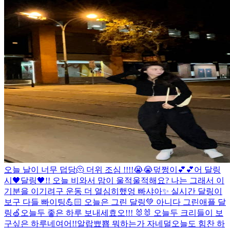
오늘 날이 너무 덥당🫠 더위 조심 !!!!😭😭
덮쩡이💕💕
어 달링
시🖤
달링🖤!! 오늘 비와서 맘이 울적울적해요? 나는 그래서 이
기분을 이기려구 운동 더 열심히했엉 빠샤아✨ 실시간 달링이
보구 다들 빠이팅💪🏻 오늘은 그린 달링💚 아니다 그린애플 달
링🍏
오늘두 좋은 하루 보내세효오!!! 🐰🐰 오늘두 크리들이 보
구싶은 하루네여어!!
알랍뾰뿁 뭐하는가 자네덜
오늘도 힘찬 하