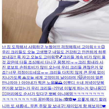
난 집 도착해서 샤워하구 누웠어!!! 걱정해줘서 고마워ㅎㅎ😉
우리 크리들도 오늘 고생했구 내일도 건강하고 안전하게 하루
보내길!! 푹 자고 오늘도 고마워💜💕
크리들 계속 비가 많이 올
것 같은데 다들 조심해서 다니구 몸챙겨!ㅜㅜ
크리 힘내라 사
진 로보트 손하트
비가 많이 오는데 우리 크리들 괜찮은거 맞
죠? 너무 걱정이드네요ㅠㅠ 크리들 다치치 않게 큰 문제 없이
지나가도록 🙏
오늘 세계 고양이의 날이라며 ?🐱
곧이야 얼른
만나자아ㅏ아아
내가 찍은 노을🌇🌅 이뿌디 ㅎ
내 저녁이닷
복
면가왕 보았는가 우리 크리들~?
안녕 이렇게 하는거 맞나용👉🏻
👈🏻
머리에도 순서가 있다구 뽀삐 아니에염
ㅋㅋㅋㅋㅋㅋㅋㅋ
ㅋㅋㅋㅋㅋㅋㅋㅋ
까 꿍
반쪽아 앙뇽-!🙈🙈❤️ 요롷게 얘기 할려
니까 또 새롭네.. 무튼 주말 잘 보내구! 재미있게 함 해보자!!❤️