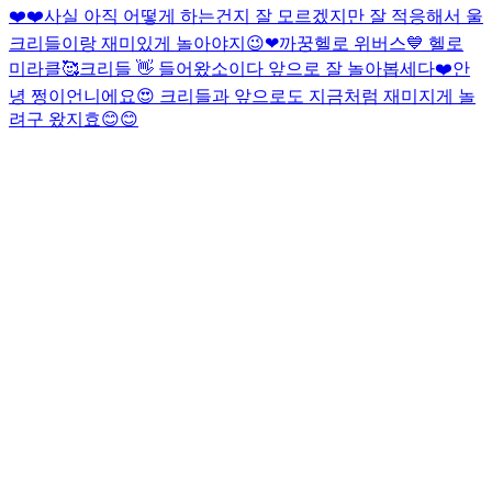
❤️❤️
사실 아직 어떻게 하는건지 잘 모르겠지만 잘 적응해서 울
크리들이랑 재미있게 놀아야지😉❤
까꿍
헬로 위버스💙 헬로
미라클🥰
크리들 👋 들어왔소이다 앞으로 잘 놀아봅세다❤️
안
녕 쩡이언니에요😍 크리들과 앞으로도 지금처럼 재미지게 놀
려구 왔지효😊😊