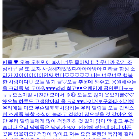
반쪽 🖤 오늘 오랜만에 봐서 너무 좋아써 !! 추우니까 감기 조
심하구 곧 또 보쟈 사랑해
재밌었댜아아아앙아 미라클 함성 소
리가 지이이이이이인짜 컸다♡♡♡♡♡ 나는 너무너무 행복
한 사람이다♡ 오늘 일기 끝♡
오늘 추운데 와주고, 응원해주는
울 크리들 넘 고마워♥♥♥넘넘 최고♥♥
오랜만에 공연했다ㅠㅠ
ㅠㅠ
오
스마일 사진만 모아서 ☺️😆 오늘도 많이 웃었기를🩷🩷
🩷
오늘 하루도 고생많아떠 울 크리♥♥
나이거보구와따 신기해
우리애들 미모 무슨일💜💜
사랑하는 우리 달링들 오늘 갑작스
런 스케줄 불참 소식에 놀라고 걱정이 많으셨을 것 같아요 일
단 우리 달링들에게 많이 걱정끼친 것 같아 맘이 안 좋고 무겁
습니다 우리 달링들은 날씨가 많이 선선해 졌는데 어디 아픈
곳은 없을까요? 걱정이 많아요 저는 요즘 유행인 독감에 걸려