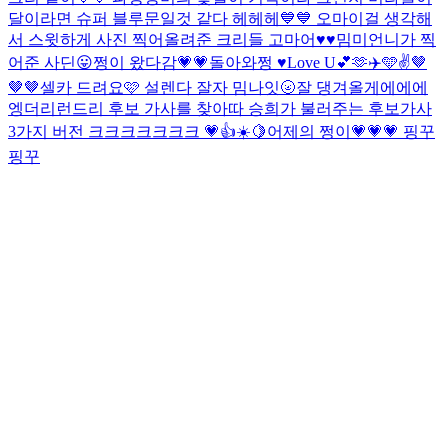
달이라면 슈퍼 블루문일것 같다 헤헤헤💙💙 오마이걸 생각해
서 스윗하게 사진 찍어올려준 크리들 고마어♥♥
밈미언니가 찍
어준 사딘😛
쩡이 왔다감💗💗
돌아와쩡 ♥
Love U💕🫶✈️🩵✌️
🤎
🤎🤎
셀카 드려요🩷 설렌다 잘자 밈나잇🌝
잘 댕겨올게에에에
엥
더리런드리 후보 가사를 찾아따 승희가 불러주는 후보가사
3가지 버전 크크크크크크크 💗👍☀️🍋
어제의 쩡이💗💗💗 핑꾸
핑꾸