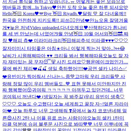
서 지금 휴식을 취하고 있습니다..ㅠ 어떻게든 좋은 모습으로
멤버들과 함께...
In Tokyo🖤
안전 도착 오늘 좋은 하루 되셔요🩷
Hello👋🏻 Korea🖤🪽
Bye 👋🏻 Riyadh.🖤
달링 💛 잘 다녀올께!!
한국을 안전하게 지키도록!! 피쓰✌🏻
안녕❤️
안뇨오옹 잘댕겨올
게♥
늦은 저녁
Video uploaded.
다녀오께요🖤
산책하다가 흰나비
를 세 번 만났는데 너였어?
9월 안녕👋🏻 10월 어서와👋🏻🔜 쨔
장 🖤
해피 츄❤️ 미라미라크리👋🏻
해피추석 미라클♥♥♥
🤍🤍🤍
잘자
미미시 타임
좋은 아침☀️
아니 이렇게 찍는거 맞아..?👀😳
날씨가 시원해쪄따아 ♥♥ 크리들 봐서 행복해따욤
오늘도 잘 자
자 재미있는 꿈 꾸자😴🐻 사진 드려요🤍
행운메이크업인가....
물에 빠진 체리❤️🍒🍒 생일 축하했어!!!!❤️
공연 셀카 나이스✅
❤️
유빈이가 찍어줘서 신나는ㄴ중💚
고마워 우리 크리들💚 사
랑해 정말 많이 우리 멤버들도..💙 표현 못해서 미안하지만 진
짜 행복했어😚
귀여워 ㅋㅋㅋㅋㅋ 아껴두고 있던건데.. 너무
귀여워서 꺼낸다❤️ (생일자는 꼭 봐주길)
우리 유빈이 생축🤍
🤍🤍🤍 오늘도 수고했다! 오늘 세계최고 꿀잠 자~!
얼른 자라아
아❤️ 오늘 하루도 너무 고생해쒀 ❣️꿈에서 놀쟈 코코낸네해 얼
른😍
사진 2탄 나 어플 유료 쓰는 사람이야
오늘의 셀카 1탄
미
라클 덕분에 슈퍼 블루문 사진으로 봐따💙💙 너무 이뿌네에 꼭
크리 같이💙💙 파랑장미의 꽃말이 기적이라 그런지 미라클이