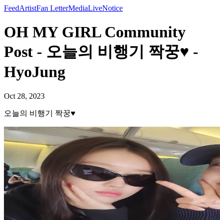
Feed
Artist
Fan Letter
Media
Live
Notice
OH MY GIRL Community
Post - 오늘의 비행기 짝꿍♥ -
HyoJung
Oct 28, 2023
오늘의 비행기 짝꿍♥