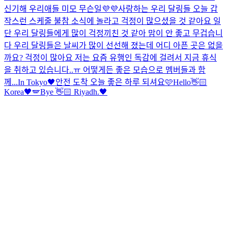
신기해 우리애들 미모 무슨일💜💜
사랑하는 우리 달링들 오늘 갑
작스런 스케줄 불참 소식에 놀라고 걱정이 많으셨을 것 같아요 일
단 우리 달링들에게 많이 걱정끼친 것 같아 맘이 안 좋고 무겁습니
다 우리 달링들은 날씨가 많이 선선해 졌는데 어디 아픈 곳은 없을
까요? 걱정이 많아요 저는 요즘 유행인 독감에 걸려서 지금 휴식
을 취하고 있습니다..ㅠ 어떻게든 좋은 모습으로 멤버들과 함
께...
In Tokyo🖤
안전 도착 오늘 좋은 하루 되셔요🩷
Hello👋🏻
Korea🖤🪽
Bye 👋🏻 Riyadh.🖤