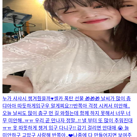
누가 샤샤시 챙겨줬을까♥️
셀카 폭탄 선물 🎁🎁🎁 날씨가 많이 춥
댜아아 따듯하게입구우 알게찌요??
반쪽아 걱정 시켜서 미안해..
오늘 날씨도 많이 춥구 먼 길 와줬는데 함께 하지 못해서 너무 너
무 미안해..ㅠㅠ 우리 곧 만나자 정말..!! 낼 부터 또 많이 추워진대
ㅠㅠ 옷 따뜻하게 챙겨 입구 다니구!! 감기 걸리면 안대애 😭 늘
미안하구 고맙구 사랑해 반쪽아..❤️
나중에 다 만들어지면 보여주