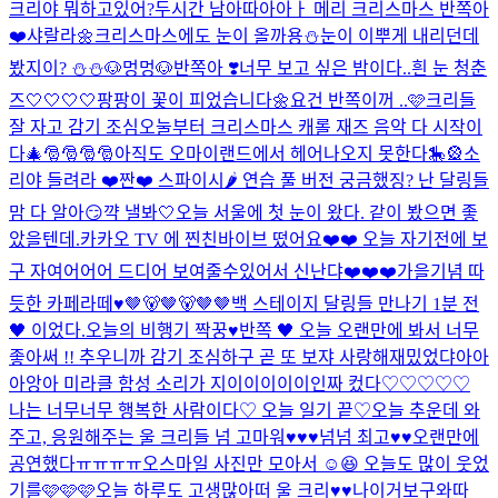
크리야 뭐하고있어?
두시간 남아따아아ㅏ 메리 크리스마스 반쪽아
❤️
샤랄라🌼
크리스마스에도 눈이 올까용⛄️
눈이 이뿌게 내리던데
봤지이? ⛄️⛄️
🐶멍멍🐶
반쪽아 ❣️너무 보고 싶은 밤이다..
흰 눈 청춘
즈🤍🤍🤍🤍
팡팡이 꽃이 피었습니다🌼
요건 반쪽이꺼 ..🩷
크리들
잘 자고 감기 조심
오눌부터 크리스마스 캐롤 재즈 음악 다 시작이
다🎄🎅🎅🎅🎅
아직도 오마이랜드에서 헤어나오지 못한다🎠🎡
소
리야 들려라 ❤️
짠❤️ 스파이시🌶️ 연습 풀 버전 궁금했징? 난 달링들
맘 다 알아😏
꺅 낼봐🤍
오늘 서울에 첫 눈이 왔다. 같이 봤으면 좋
았을텐데.
카카오 TV 에 찐친바이브 떴어요❤️❤️ 오늘 자기전에 보
구 자여어어어 드디어 보여줄수있어서 신난댜❤️❤️❤️
가을기념 따
듯한 카페라떼♥
🤎🐻🤎🐻🤎🤎
백 스테이지 달링들 만나기 1분 전
🖤 이었다.
오늘의 비행기 짝꿍♥
반쪽 🖤 오늘 오랜만에 봐서 너무
좋아써 !! 추우니까 감기 조심하구 곧 또 보쟈 사랑해
재밌었댜아아
아앙아 미라클 함성 소리가 지이이이이이인짜 컸다♡♡♡♡♡
나는 너무너무 행복한 사람이다♡ 오늘 일기 끝♡
오늘 추운데 와
주고, 응원해주는 울 크리들 넘 고마워♥♥♥넘넘 최고♥♥
오랜만에
공연했다ㅠㅠㅠㅠ
오
스마일 사진만 모아서 ☺️😆 오늘도 많이 웃었
기를🩷🩷🩷
오늘 하루도 고생많아떠 울 크리♥♥
나이거보구와따