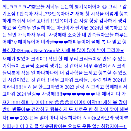
께..ㅋㅋㅋㅋ💕🙈
오늘 저녁두 든든히 챙겨묵어어어 😍 그리구 감
기조심 !!
반쪽아 자니..?🩵
반쪽아아💕 새해 첫 시작을 이렇게 행복
하게 해줘서 너무 고마워 !! 반쪽이가 준 사랑 항상 감사하게 생각
하고 올 한해두 열심히 하는 아린이가 될게🥰 2024년 행복하고 웃
는 날만 가득하자 우리.. 사랑해애 소중한 내 반쪽들아
오늘 하루는
어때?☺️
해피뉴이어 미라클❤️❤️❤️
해피뉴이어 올해 복 다 받고 행
복하자🩷
Happy New Year⭐️💛 새해 복 많이 많이 받아 크리야☀️
새해가 밝았어 크리야!! 작년 한 해 우리 크리들이랑 만날 수 있는
기회들이 조금씩 조금씩 생기는 것 같아서 너무 좋았어ㅎㅎ 크리
들덕분에 작은 일 하나하나에 더 감사함을 느끼고 행복할 수 있었
던 시간이었던 것 같아..! 너무 고마워 크리들…💛🤍 벌써 2024년
이라니!!!!!ㅎㅎ 올 한...
고마웠어 2023 달링 ㅎ 그리고 함께해줘서
고마워 2024 달링❤️ 사랑해!!!!!❤️❤️❤️❤️❤️❤️❤️ 내 에너지 다 가
져가!!!!!! 해피 뉴이어!!!!🩷😖😖😖
아아아아아악!!!! 새해 복 많이
받아 반쪽아❤️ 건강하고 행복하게 또 새로운 한 해 같이 맞이 해보
자!!❤️❤️ 2024년두 많이 마니 사랑하자아 ㅎㅎ😍
보라보라 쩡이💜
해피뉴이어 미라클 💜💜
팡팡이는 오늘도 운동 열심히했지이~~!!