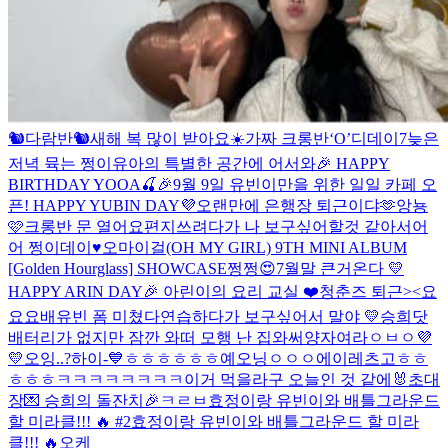
🐿다람반🐿
새해 복 많이 받아요☀️
가짜 크롱반
‘O’
디데이7
늦은
저녁 뮥는 쩡이
유아의 특별한 공간에 어서와🎉 HAPPY
BIRTHDAY YOOA🍒
🎉9월 9일 유빈이만을 위한 일일 카페 오
픈! HAPPY YUBIN DAY💜
오랜만에 은행장 퇴근이댜🫶
앙뇽
🩷
크롱반 문 열어요
편지쓰려다가 나 보구싶어할것 같아서어
어
쩡이데이♥
오마이걸(OH MY GIRL) 9TH MINI ALBUM
[Golden Hourglass] SHOWCASE
쩡쩡😍
7월말 큰거온다 💛
HAPPY ARIN DAY🎉 아린이의 요리 교실 ❤️
청춘즈 퇴근><
요
요요
배유빈 폼 미쳤다
연습하다가 보구싶어서 말야
💛
승희닷
배터리가 없지만 잠깐 와떠
모행 난 집와써
양자여라
ㅇㅂㅇ
💜
💛
오잉..?
하이-💙
ㅎㅎㅎㅎㅎㅎ
예오닝
ㅇㅇㅇ
에이
레츠고
ㅎㅎ
ㅎㅎㅎ
ㅋㅋㅋㅋㅋㅋㅋㅋ
이거 먹을라구
오늘인 것 같에🐰
초대
장💌 승희의 돌잔치🎉
ㅋㄹㅂ
효정이랑 유빈이와 배틀그라운드
할 미라클!!! 🔥 #2
효정이랑 유빈이와 배틀그라운드 할 미라
클!!! 🔥
오케