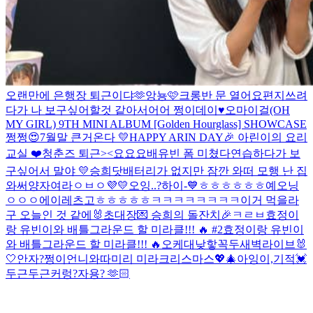
오랜만에 은행장 퇴근이댜🫶
앙뇽🩷
크롱반 문 열어요
편지쓰려
다가 나 보구싶어할것 같아서어어
쩡이데이♥
오마이걸(OH
MY GIRL) 9TH MINI ALBUM [Golden Hourglass] SHOWCASE
쩡쩡😍
7월말 큰거온다 💛
HAPPY ARIN DAY🎉 아린이의 요리
교실 ❤️
청춘즈 퇴근><
요요요
배유빈 폼 미쳤다
연습하다가 보
구싶어서 말야
💛
승희닷
배터리가 없지만 잠깐 와떠
모행 난 집
와써
양자여라
ㅇㅂㅇ
💜💛
오잉..?
하이-💙
ㅎㅎㅎㅎㅎㅎ
예오닝
ㅇㅇㅇ
에이
레츠고
ㅎㅎㅎㅎㅎ
ㅋㅋㅋㅋㅋㅋㅋㅋ
이거 먹을라
구
오늘인 것 같에🐰
초대장💌 승희의 돌잔치🎉
ㅋㄹㅂ
효정이
랑 유빈이와 배틀그라운드 할 미라클!!! 🔥 #2
효정이랑 유빈이
와 배틀그라운드 할 미라클!!! 🔥
오케
대낮
핳
꼭두새벽라이브
🐰
🤍
안자?
쩡이언니와따
미리 미라크리스마스💖🎄
아잉
이,기적
💓
두근두근
커렁
?
자용? 🫶🏻