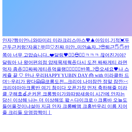
안자?
쩡이언니와따
미리 미라크리스마스💖🎄
아잉
이,기적
💓
두
근두근
커렁
?
자용? 🫶🏻
🤍
진짜 미안..
미안🙏
자..?🥹
퇴근🖐🖐
반
쪽아 너무 고맙습니다..❤️
달링🖤
✌🏻😎✌🏻
ㅋㅋㅋ 끊어진거야?
달링아 나 왔어
편의점 얍
제목제뭑
🍜
다시 도전 짜짜게티 라면
먹자 좀🍜✌🏻
짜짜게티🍜먹을랭
✌🏻
🖤🍒
🖤
반쪽..?😍
오세요🖤
나 스
케쥴 끝 🤍 만나 우리
HAPPY YUBIN DAY 🎂 with 미라클
하 드
뎌✨
우리가 왔다🤗🤗
코롱
도전...
크리야 나야
잠깐 정말 잠깐><
크리야아아
크롱반 여기 첨이다 오픈
가장 먼저 축하해줄 미라
클 구해효🍏🎉
커몬 크롱
쩡이가와따
밤새씅
이 시간에 안자는
당신 이상해 나는 더 이상해
또 왘ㅅ다이크로ㅇ
크롱바 오늘도
들어올것이냐
설마 지금 안자 크롱
빼앰 크홍반
우리 이름 지어
줄 크리들 모영
깜짝미ㅣ