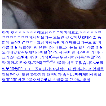
하이-💙
ㅎㅎㅎㅎㅎㅎ
예오닝
ㅇㅇㅇ
에이
레츠고
ㅎㅎㅎㅎㅎ
ㅋ
ㅋㅋㅋㅋㅋㅋㅋ
이거 먹을라구
오늘인 것 같에🐰
초대장💌 승
희의 돌잔치🎉
ㅋㄹㅂ
효정이랑 유빈이와 배틀그라운드 할 미
라클!!! 🔥 #2
효정이랑 유빈이와 배틀그라운드 할 미라클!!! 🔥
오케
대낮
핳
꼭두새벽라이브
🐰🤍
안자?
쩡이언니와따
미리 미라
크리스마스💖🎄
아잉
이,기적
💓
두근두근
커렁
?
자용? 🫶🏻
🤍
진
짜 미안..
미안🙏
자..?🥹
퇴근🖐🖐
반쪽아 너무 고맙습니다..❤️
달
링🖤
✌🏻😎✌🏻
ㅋㅋㅋ 끊어진거야?
달링아 나 왔어
편의점 얍
제목
제뭑
🍜
다시 도전 짜짜게티 라면먹자 좀🍜✌🏻
짜짜게티🍜먹을
랭
✌🏻
🖤🍒
🖤
반쪽..?😍
오세요🖤
나 스케쥴 끝 🤍 만나 우리