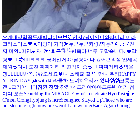
오케
대낮
핳
꼭두새벽라이브
🐰🤍
안자?
쩡이언니와따
미리 미라
크리스마스💖🎄
아잉
이,기적
💓
두근두근
커렁
?
자용? 🫶🏻
🤍
진
짜 미안..
미안🙏
자..?🥹
퇴근🖐🖐
반쪽아 너무 고맙습니다..❤️
달
링🖤
✌🏻😎✌🏻
ㅋㅋㅋ 끊어진거야?
달링아 나 왔어
편의점 얍
제목
제뭑
🍜
다시 도전 짜짜게티 라면먹자 좀🍜✌🏻
짜짜게티🍜먹을
랭
✌🏻
🖤🍒
🖤
반쪽..?😍
오세요🖤
나 스케쥴 끝 🤍 만나 우리
HAPPY
YUBIN DAY 🎂 with 미라클
하 드뎌✨
우리가 왔다🤗🤗
코롱
도
전...
크리야 나야
잠깐 정말 잠깐>< 크리야아아
크롱반 여기 첨
이다 오픈
Searching for MIRACLE who'll celebrate Hyo first🍏🎉
C'mon Crong
Hyojung is here
Seunghee Stayed Up
Those who are
not sleeping right now are weird I am weirder
Back Again Crong