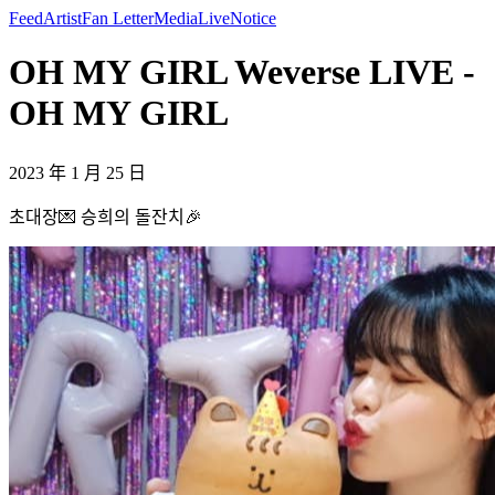
Feed
Artist
Fan Letter
Media
Live
Notice
OH MY GIRL Weverse LIVE -
OH MY GIRL
2023 年 1 月 25 日
초대장💌 승희의 돌잔치🎉