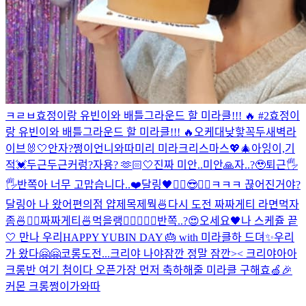
ㅋㄹㅂ
효정이랑 유빈이와 배틀그라운드 할 미라클!!! 🔥 #2
효정이
랑 유빈이와 배틀그라운드 할 미라클!!! 🔥
오케
대낮
핳
꼭두새벽라
이브
🐰🤍
안자?
쩡이언니와따
미리 미라크리스마스💖🎄
아잉
이,기
적
💓
두근두근
커렁
?
자용? 🫶🏻
🤍
진짜 미안..
미안🙏
자..?🥹
퇴근🖐
🖐
반쪽아 너무 고맙습니다..❤️
달링🖤
✌🏻😎✌🏻
ㅋㅋㅋ 끊어진거야?
달링아 나 왔어
편의점 얍
제목제뭑
🍜
다시 도전 짜짜게티 라면먹자
좀🍜✌🏻
짜짜게티🍜먹을랭
✌🏻
🖤🍒
🖤
반쪽..?😍
오세요🖤
나 스케쥴 끝
🤍 만나 우리
HAPPY YUBIN DAY 🎂 with 미라클
하 드뎌✨
우리
가 왔다🤗🤗
코롱
도전...
크리야 나야
잠깐 정말 잠깐>< 크리야아아
크롱반 여기 첨이다 오픈
가장 먼저 축하해줄 미라클 구해효🍏🎉
커몬 크롱
쩡이가와따