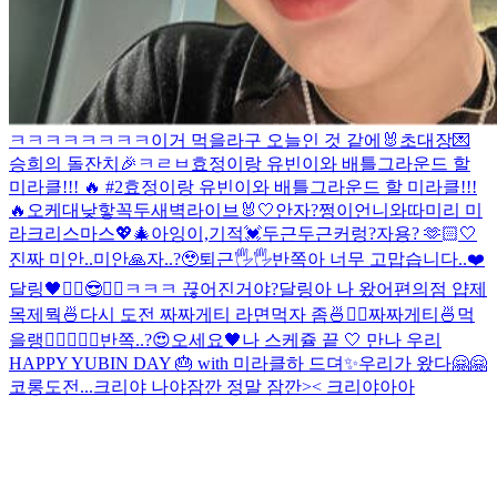
ㅋㅋㅋㅋㅋㅋㅋㅋ
이거 먹을라구
오늘인 것 같에🐰
초대장💌
승희의 돌잔치🎉
ㅋㄹㅂ
효정이랑 유빈이와 배틀그라운드 할
미라클!!! 🔥 #2
효정이랑 유빈이와 배틀그라운드 할 미라클!!!
🔥
오케
대낮
핳
꼭두새벽라이브
🐰🤍
안자?
쩡이언니와따
미리 미
라크리스마스💖🎄
아잉
이,기적
💓
두근두근
커렁
?
자용? 🫶🏻
🤍
진짜 미안..
미안🙏
자..?🥹
퇴근🖐🖐
반쪽아 너무 고맙습니다..❤️
달링🖤
✌🏻😎✌🏻
ㅋㅋㅋ 끊어진거야?
달링아 나 왔어
편의점 얍
제
목제뭑
🍜
다시 도전 짜짜게티 라면먹자 좀🍜✌🏻
짜짜게티🍜먹
을랭
✌🏻
🖤🍒
🖤
반쪽..?😍
오세요🖤
나 스케쥴 끝 🤍 만나 우리
HAPPY YUBIN DAY 🎂 with 미라클
하 드뎌✨
우리가 왔다🤗🤗
코롱
도전...
크리야 나야
잠깐 정말 잠깐>< 크리야아아