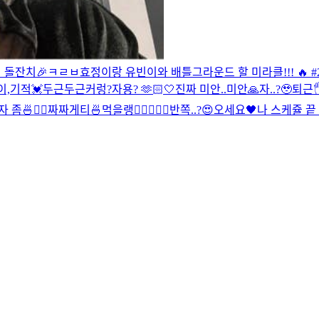
 돌잔치🎉
ㅋㄹㅂ
효정이랑 유빈이와 배틀그라운드 할 미라클!!! 🔥 #
이,기적
💓
두근두근
커렁
?
자용? 🫶🏻
🤍
진짜 미안..
미안🙏
자..?🥹
퇴근
좀🍜✌🏻
짜짜게티🍜먹을랭
✌🏻
🖤🍒
🖤
반쪽..?😍
오세요🖤
나 스케쥴 끝 