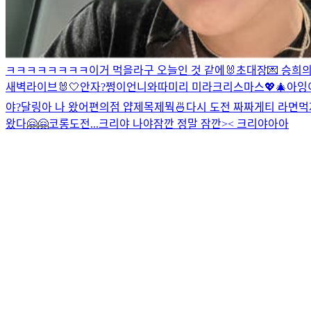
ㅋㅋㅋㅋㅋㅋㅋㅋ
이거 먹을라구
오늘인 것 같에🐰
초대장💌 승희의
새벽라이브
🐰🤍
안자?
쩡이언니와따
미리 미라크리스마스💖🎄
아잉
야?
달링아 나 왔어
편의점 얍
제목제뭑
🍜
다시 도전 짜짜게티 라면먹자 
왔다🤗🤗
코롱
도전...
크리야 나야
잠깐 정말 잠깐>< 크리야아아