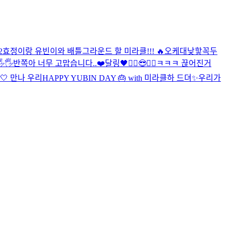
2
효정이랑 유빈이와 배틀그라운드 할 미라클!!! 🔥
오케
대낮
핳
꼭두
🖐
반쪽아 너무 고맙습니다..❤️
달링🖤
✌🏻😎✌🏻
ㅋㅋㅋ 끊어진거
🤍 만나 우리
HAPPY YUBIN DAY 🎂 with 미라클
하 드뎌✨
우리가