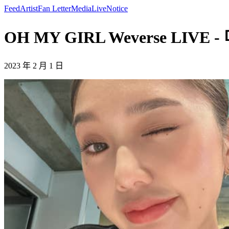
Feed
Artist
Fan Letter
Media
Live
Notice
OH MY GIRL Weverse LIVE -
2023 年 2 月 1 日