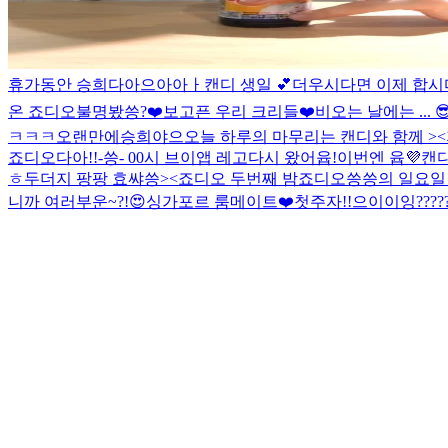
휴가동안 승희다아으아아ㅏ
캔디 생일 💕
더우시다면 이제 합시
온 죠디오
불명봤씅?
❤️보고픈 우리 크리들❤️
비오는 날에는 ... 
ㅋㅋㅋ
오랜만에승희야으
오늘 하루의 마무리는 캔디와 함께 ><
죠디오다아!!
-씅- 00시 브이앱 레고
다시 왔어윱!
이번엔 윱💜
캔디
ㅎ
두더지 팡팡 효쌰씅><
죠디오 두번째 밤
죠디오
씅씅의 일요일
니까 여러부운~?!😍
싱가포르 룸메이트❤️첫주자!!
으이이잉?????