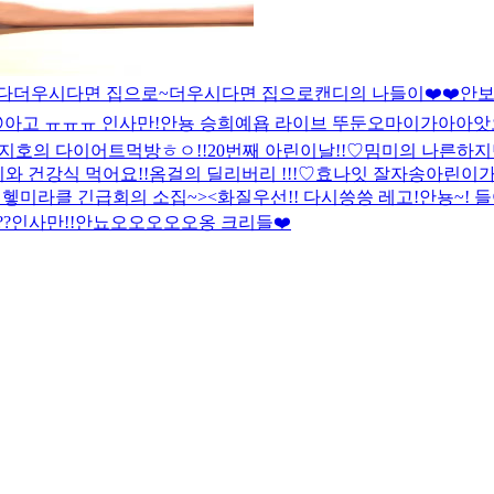
다
더우시다면 집으로~
더우시다면 집으로
캔디의 나들이❤️❤️
안보

아고 ㅠㅠㅠ 인사만!
안뇽 승희예욥 라이브 뚜둔
오마이가아아앗
지호의 다이어트먹방
ㅎㅇ!!
20번째 아린이날!!♡
밈미의 나른하지
와 건강식 먹어요!!
옴걸의 딜리버리 !!!♡
효나잇 잘자송
아린이가
 헿
미라클 긴급회의 소집~><
화질우선!! 다시씅씅 레고!
안뇽~! 
?
인사만!!
안뇨오오오오오옹 크리들❤️