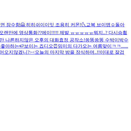
면 잠수함🤗 히히
쉬이이잇 조용히 커몬!🌜
교복 브이앱☺️
돌아
오랜만에 영상통화??
에이!!!!! 제발 ㅠㅠㅠㅠㅠ
뭐지..? 다시승힄
만 나른하지않은 오후의 대화
효정 공작소!
씅똥씅똥 수박이박수
좋아하는🍉
보이는 죠디오⏰
밈미의 다가오는 여름맞이ㅋㅋ......
들어오지않겠니?><
오늘의 마지막 밤을 장식하며..!!
이대로 잘겁