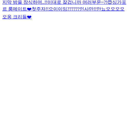
지막 밤을 장식하며..!!
이대로 잘겁니까 여러부운~?!😍
싱가포
르 룸메이트❤️첫주자!!
으이이잉??????
인사만!!
안뇨오오오오
오옹 크리들❤️