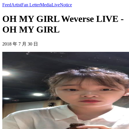
Feed
Artist
Fan Letter
Media
Live
Notice
OH MY GIRL Weverse LIVE -
OH MY GIRL
2018 年 7 月 30 日