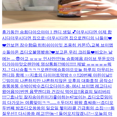
휴가동안 승희다아으아아ㅏ
캔디 생일 💕
더우시다면 이제 합
시다
더우시다면 집으로~
더우시다면 집으로
캔디의 나들이❤️
❤️
안보면 잠수함🤗 히히
쉬이이잇 조용히 커몬!🌜
교복 브이앱
☺️
돌아온 죠디오
불명봤씅?
❤️보고픈 우리 크리들❤️
비오는 날
에는 ... 😎
아고 ㅠㅠㅠ 인사만!
안뇽 승희예욥 라이브 뚜둔
오마
이가아아앗
오랜만에 영상통화??
에이!!!!! 제발 ㅠㅠㅠㅠㅠ
뭐
지..? 다시승힄ㅋㅋㅋ
오랜만에승희야으
오늘 하루의 마무리는
캔디와 함께 ><
지호의 다이어트먹방
ㅎㅇ!!
20번째 아린이날!!
♡
밈미의 나른하지만 나른하지않은 오후의 대화
효정 공작소!
씅똥씅똥 수박이박수
죠디오다아!!
-씅- 00시 브이앱 레고
다시
왔어윱!
이번엔 윱💜
캔디와 건강식 먹어요!!
옴걸의 딜리버리
!!!♡
효나잇 잘자송
아린이가좋아하는🍉
보이는 죠디오⏰
밈미
의 다가오는 여름맞이ㅋㅋ......ㅎ
두더지 팡팡 효쌰씅><
죠디오
두번째 밤
죠디오
씅씅의 일요일 헿
미라클 긴급회의 소집~><
화
질우선!! 다시씅씅 레고!
안뇽~! 들어오지않겠니?><
오늘의 마