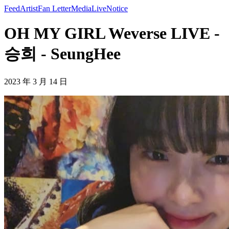
Feed
Artist
Fan Letter
Media
Live
Notice
OH MY GIRL Weverse LIVE -
승희 - SeungHee
2023 年 3 月 14 日