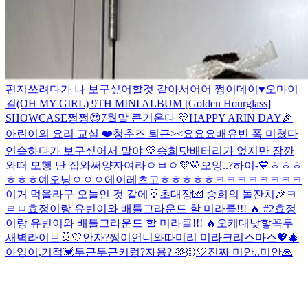
편지쓰려다가 나 보구싶어할것 같아서어어
쩡이데이♥
오마이
걸(OH MY GIRL) 9TH MINI ALBUM [Golden Hourglass]
SHOWCASE
쩡쩡😍
7월말 큰거온다 💛
HAPPY ARIN DAY🎉
아린이의 요리 교실 ❤️
청춘즈 퇴근><
요요요
배유빈 폼 미쳤다
연습하다가 보구싶어서 말야
💛
승희닷
배터리가 없지만 잠깐
와떠
모행 난 집와써
양자여라
ㅇㅂㅇ
💜💛
오잉..?
하이-💙
ㅎㅎㅎ
ㅎㅎㅎ
예오닝
ㅇㅇㅇ
에이
레츠고
ㅎㅎㅎㅎㅎ
ㅋㅋㅋㅋㅋㅋㅋㅋ
이거 먹을라구
오늘인 것 같에🐰
초대장💌 승희의 돌잔치🎉
ㅋ
ㄹㅂ
효정이랑 유빈이와 배틀그라운드 할 미라클!!! 🔥 #2
효정
이랑 유빈이와 배틀그라운드 할 미라클!!! 🔥
오케
대낮
핳
꼭두
새벽라이브
🐰🤍
안자?
쩡이언니와따
미리 미라크리스마스💖🎄
아잉
이,기적
💓
두근두근
커렁
?
자용? 🫶🏻
🤍
진짜 미안..
미안🙏