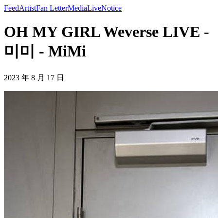
Feed
Artist
Fan Letter
Media
Live
Notice
OH MY GIRL Weverse LIVE -
미미 - MiMi
2023 年 8 月 17 日