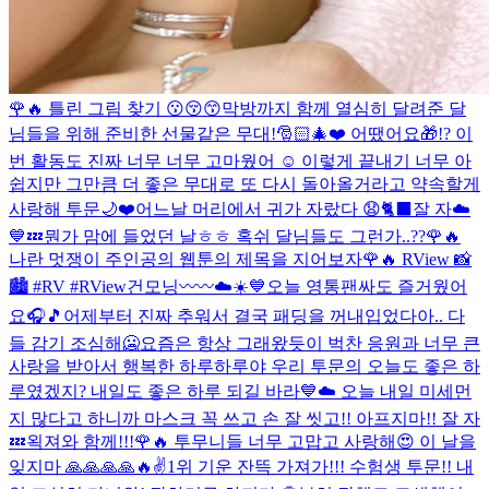
🌹🔥 틀린 그림 찾기 😗😚😙
막방까지 함께 열심히 달려준 달
님들을 위해 준비한 선물같은 무대!🎅🏻🎄❤️ 어땠어요🎁!? 이
번 활동도 진짜 너무 너무 고마웠어 ☺️ 이렇게 끝내기 너무 아
쉽지만 그만큼 더 좋은 무대로 또 다시 돌아올거라고 약속할게
사랑해 투문🌙❤️
어느날 머리에서 귀가 자랐다 😧🐈‍⬛
잘 자☁️
💙💤
뭔가 맘에 들었던 날ㅎㅎ 혹쉬 달님들도 그런가..??
🌹🔥
나란 멋쟁이 주인공의 웹툰의 제목을 지어보자
🌹🔥 RView 📸
🏙 #RV #RView
건모닝〰〰☁️☀️💙
오늘 영통팬싸도 즐거웠어
요🎧🎵
어제부터 진짜 추워서 결국 패딩을 꺼내입었다아.. 다
들 감기 조심해🥶
요즘은 항상 그래왔듯이 벅찬 응원과 너무 큰
사랑을 받아서 행복한 하루하루야 우리 투문의 오늘도 좋은 하
루였겠지? 내일도 좋은 하루 되길 바라💙☁️ 오늘 내일 미세먼
지 많다고 하니까 마스크 꼭 쓰고 손 잘 씻고!! 아프지마!! 잘 자
💤
왹져와 함께!!!
🌹🔥 투무니들 너무 고맙고 사랑해😍 이 날을
잊지마 🙏🙏🙏🙏🔥✌️
1위 기운 잔뜩 가져가!!! 수험생 투문!! 내