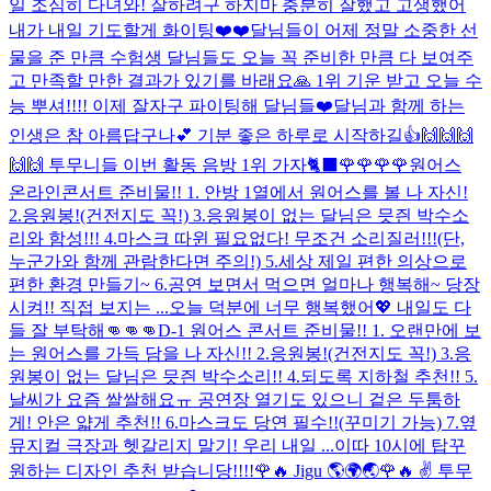
일 조심히 다녀와! 잘하려구 하지마 충분히 잘했고 고생했어
내가 내일 기도할게 화이팅❤️❤️
달님들이 어제 정말 소중한 선
물을 준 만큼 수험생 달님들도 오늘 꼭 준비한 만큼 다 보여주
고 만족할 만한 결과가 있기를 바래요🙏 1위 기운 받고 오늘 수
능 뿌셔!!!! 이제 잘자구 파이팅해 달님들❤️
달님과 함께 하는
인생은 참 아름답구나💕 기분 좋은 하루로 시작하길👍
🙌🙌🙌
🙌🙌 투무니들 이번 활동 음방 1위 가자🐈‍⬛🌹🌹🌹🌹
원어스
온라인콘서트 준비물!! 1. 안방 1열에서 원어스를 볼 나 자신!
2.응원봉!(건전지도 꼭!) 3.응원봉이 없는 달님은 믓즨 박수소
리와 함성!!! 4.마스크 따윈 필요없다! 무조건 소리질러!!!(단,
누군가와 함께 관람한다면 주의!) 5.세상 제일 편한 의상으로
편한 환경 만들기~ 6.공연 보면서 먹으면 얼마나 행복해~ 당장
시켜!! 직접 보지는 ...
오늘 덕분에 너무 행복했어💖 내일도 다
들 잘 부탁해👊👊👊
D-1 원어스 콘서트 준비물!! 1. 오랜만에 보
는 원어스를 가득 담을 나 자신!! 2.응원봉!(건전지도 꼭!) 3.응
원봉이 없는 달님은 믓즨 박수소리!! 4.되도록 지하철 추천!! 5.
날씨가 요즘 쌀쌀해요ㅠ 공연장 열기도 있으니 겉은 두툼하
게! 안은 얇게 추천!! 6.마스크도 당연 필수!!(꾸미기 가능) 7.옆
뮤지컬 극장과 헷갈리지 말기! 우리 내일 ...
이따 10시에 탑꾸
원하는 디자인 추천 받습니당!!!!
🌹🔥 Jigu 🌎🌍🌏
🌹🔥 ✌️ 투무