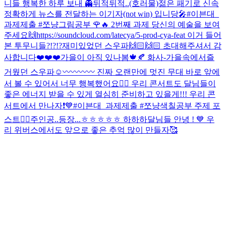
니들 행복한 하루 보내 👻
뒤적뒤적..(호러물)
젊은 패기로 신속
정확하게 뉴스를 전달하는 이기자(not win) 입니당🎤
#이븐대_
과제제출 #쪼냥그림공부 🌹🔥 2번째 과제 당신의 예술을 보여
주세요🙌
https://soundcloud.com/latecya/5-prod-cya-feat 이거 들어
본 투무니들?!?!?
재미있었던 스우파🙌🏻🙌🏻 초대해주셔서 감
사합니다❤️❤️❤️
가을이 아직 있나봄🍁🍂 화사-가을속에서
즐
거웠던 스우파☺️〰〰〰〰 진짜 오랜만에 멋진 무대 바로 앞에
서 볼 수 있어서 너무 행복했어요👍🏻 우리 콘서트도 달님들이
좋은 에너지 받을 수 있게 열심히 준비하고 있을게!!! 우리 콘
서트에서 만나자❗️💙
#이븐대_과제제출 #쪼냥색칠공부 주제 포
스트🧍‍♀️
주인공..등장...ㅎㅎㅎㅎㅎ 하하하
달님들 안녕 ! 💙 우
리 위버스에서도 앞으로 좋은 추억 많이 만들자🥰