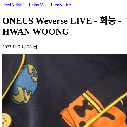
Feed
Artist
Fan Letter
Media
Live
Notice
ONEUS Weverse LIVE - 화눙 -
HWAN WOONG
2023 年 7 月 28 日