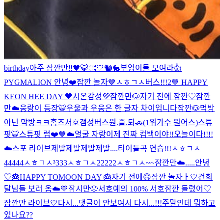
birthday
아주 잠깐만‼️
🖤🐯👏
💙
🐿🐇
부엉이들 모여라👍
PYGMALION 안녕❤️
잠깐 놀자💙
ㅅㅎㄱㅅ버스!!!2
💙 HAPPY
KEON HEE DAY 💙
시온감성💜
잠깐만🐶
자기 전에 잠깐♡
잠깐
만☁️
웅랑이 등장🐯
우울과 우웅은 한 글자 차이입니다
잠깐🐶
먹방
아닌 막방ㅋㅋ
홈즈
서호갬성버스
원.즐.퇴🚗(1위가수 원어스)
스튜
핏🐯
스튜핏 럽❤️
💙☁️
얼굴 자랑
이제 진짜 컴백이야!!
오늘이다!!!!
☁️
스포 라이브
제발제발제발제발....
타이틀곡 연습!!!
ㅅㅎㄱㅅ
44444
ㅅㅎㄱㅅ³333
ㅅㅎㄱㅅ22222
ㅅㅎㄱㅅ~~
잠깐만☁️
.....
안녕
♡
🎂HAPPY TOMOON DAY 🎂
자기 전에🙃
잠깐 놀자ㅏ💙
건희
달님들 보러 옴☁️💙
잠시만🐶
서호
예의 100% 서호
잠깐 들렸어♡
잠깐만 라이브💙
다시...
댓글이 안보여서 다시...!!!
주말인데 뭐하고
있나요??