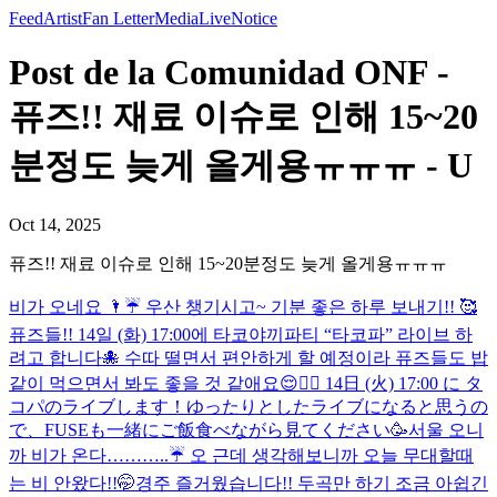
Feed
Artist
Fan Letter
Media
Live
Notice
Post de la Comunidad ONF -
퓨즈!! 재료 이슈로 인해 15~20
분정도 늦게 올게용ㅠㅠㅠ - U
Oct 14, 2025
퓨즈!! 재료 이슈로 인해 15~20분정도 늦게 올게용ㅠㅠㅠ
비가 오네요 🌂☔️ 우산 챙기시고~ 기분 좋은 하루 보내기!! 🥰
퓨즈들!! 14일 (화) 17:00에 타코야끼파티 “타코파” 라이브 하
려고 합니다🐙 수따 떨면서 편안하게 할 예정이라 퓨즈들도 밥
같이 먹으면서 봐도 좋을 것 같애요😌✌🏻 14日 (火) 17:00 に タ
コパのライブします！ゆったりとしたライブになると思うの
で、FUSEも一緒にご飯食べながら見てください🥳
서울 오니
까 비가 온다………..☔️ 오 근데 생각해보니까 오늘 무대할때
는 비 안왔다!!🤭
경주 즐거웠습니다!! 두곡만 하기 조금 아쉽긴