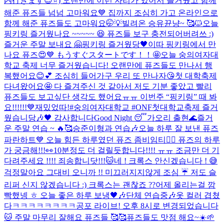
内行きます😎⭐️) 오랜만에 이런 자리가 있어서 즐거웠고 함께
해준 퓨즈들 넘넘 고마워요💙 집까지 조심히 가고 온라인으로
함께 해준 퓨즈들도 고마워요🤭💡
빌려온 승유뀬냥~ 🥰🐱
오늘
핑키링 즐거웠나요 ~~~~~ 😆 퓨즈들 보구 충전되어버려쓰 :)
즐거운 주말 보내요 🤗
핑키링 즐거웠당🖤
이따 핑키링에서 만
나요 퓨즈😍💙 もうすぐスタートです！！🤩
오늘 숭의여자대
학교 축제 너무 즐거웠습니다! 오랜만에 퓨즈들도 만나서 행
복했어요😊💕 조심히 들어가구 우리 또 만나자😘
첫 대학축제
다녀왔어요🤩 다 즐겨주신 것 같아서 저도 기분 좋았고 빨리
퓨즈들도 보고싶단 생각도 했어요ㅠㅠ 이번주 “핑키링” 때 봐
요!!!!!!💙
재밌었따!
#숭의여자대학교 #ONF첫대학교축제 즐거
웠습니당🎶🖤 감사합니다
Good Night 😴
가오리 출현🌊
즐거
운 주말 연습 ~ 🔥🥰
승준이형과 연습🎶
오늘 하루 잘 보낸 퓨즈
파란하트💙 오늘 힘든 하루였던 퓨즈 좀비임티🧟‍♂️ 퓨즈의 하루
가 궁금해!!!👀
10분정도 더 걸릴듯합니다!!!! ㅠㅠ 조금만 더 기
다려주세요 !!!! 죄송합니닷!!!🐱
네 ! 크록스 안신겠습니다 ! 😅
걱정말아요 그대
비 오니까 !! 미끄러지지않게 조심 ☔️ 저도 슬
리퍼 신지 않겠습니다 :) 크록스는 괜찮죠 ??
어제 올리는걸 깜
빡했넹 ㅎ 오늘 좋은 하루 보냉🖤🎶
단체 연습중🎶
옷 컬러 겹쳤
다ㅋㅋㅋㅋㅋㅋㅋㅋ
공포 라이브! 오후 8시로 변경되었습니다
🐱 주말 마무리 잘해요 퓨즈들 🥰🥰
퓨즈들도 맛점 해요~☀️🌱