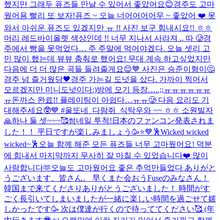
했지만 그래두 퓨즈들 만날 수 있어서 좋았어요😊
경주도 고마
웠어용 빨리 또 보자!
퓨즈 ~ 오늘 너어어어어무 ~ 좋았어 ❤️ 못
와서 아쉬운 퓨즈도 있겠지만 ㅠ !! 사진 보구 힘내시요!! ㅎㅎ
머리 레드바이올렛 색상인데 !! 너무 지나서 사라져 .. 따 🥲
경
주에서 빵을 못먹었다… 주 주말에 먹어야겠다. 오늘 셋리 고
민 많이 했는데 뷰뷰 춤춰로 했어요! 무대 계속 하고싶었지만
다음에 더 더 많은 곡들 들려줄게요😌💙 사진은 승준이형이🤔
경주 넘 즐거웠당🖤
경주 가는길 도넛을 샀다. 가까이 찍어서
모르겠지만 미니도넛이다:)
방에 모기 등장…..;;ㅠㅠㅠㅠㅠㅠ
ㅠ
돈까스 완료!! 플레이팅이 아쉽다…ㅠㅠ🥲 다음 요리도 기
대해주세요🥸💙 #울또네_다람쥐_식탁
우와 ~~ ㅎㅎ 소원빌자
🙏
하나 둘 셋~~~🥰
썸네일 투척!
日本のファンコン発表されま
した！！ 平日ですが楽しみましょう🥳⭐️💙
🕺Wicked wicked
wicked~🕺
오늘 함께 해준 모든 퓨즈들 너무 고마웠어요! 덕분
에 힘내서 마지막까지 무사히 잘 마칠 수 있었습니다❤️ 많이
사랑합니다🫶
오늘도 고마웠어요 좋은 추억만들었다 ありがと
うございます、皆さん。 早くまた会おう
Fuseのみなさん！
韓国まで来てくださりありがとうございました！ 時間がす
ごく長引いてしまいましたが一緒に楽しい時間を過ごせて嬉
しかったです🥳 次は僕達が行くので待っててください🥰 (年