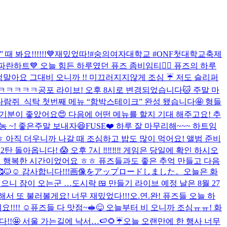
요!!!!!!💙
재밌었따!
#숭의여자대학교 #ONF첫대학교축제
파란하트💙 오늘 힘든 하루였던 퓨즈 좀비임티🧟‍♂️ 퓨즈의 하루
걱정말아요 그대
비 오니까 !! 미끄러지지않게 조심 ☔️ 저도 슬리퍼
ㅋㅋㅋㅋㅋㅋ
공포 라이브! 오후 8시로 변경되었습니다🐱 주말 마
다람쥐_식탁 첫번째 메뉴 “함박스테이크” 완성 됐습니다🤩 형들
분이 좋았어요😍 다음에 어떤 메뉴를 할지 기대 해주고요! 추
농 ~! 좋은주말 보내자😆
FUSE❤️ 하루 잘 마무리해~~~ 하트임
 ㅎ 아직 더우니까 나갈 때 조심하고 밥도 많이 먹어요! 앨범 준비
탄 돌아옵니다! 😱 오후 7시 ‼️‼️‼️‼️ 게임은 당일에 확인 하시오
서 행복한 시간이었어요 ㅎㅎ 퓨즈들과도 좋은 추억 만들고 다음
☺️ 감사합니다!!!
画像をアップロードしました。
오늘은 화
으니 잠이 오는군 …
도시락 🍱 만들기 라이브 예정 날은 8월 27
서 또 불러볼게요! 너무 재밌었다!!!
오.연.완! 퓨즈들 오늘 하
!!!! ☺️
퓨즈들 다 맛점~🥪😋 오늘부터 비 오니까 조심ㅠㅠ! 화
!🤩 서울 가는길에 낙서…🍉🌻☔️
오늘 오랜만에 한 행사 너무