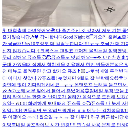
첫 대학축제 다녀왔어요🤩 다 즐겨주신 것 같아서 저도 기분 좋았
즐거웠습니당🎶🖤 감사합니다
Good Night 😴
가오리 출현🌊
즐거
가 궁금해!!!👀
10분정도 더 걸릴듯합니다!!!! ㅠㅠ 조금만 더 기다
신지 않겠습니다 :) 크록스는 괜찮죠 ??
어제 올리는걸 깜빡했넹 ㅎ
무리 잘해요 퓨즈들 🥰🥰
퓨즈들도 맛점 해요~☀️🌱 いただきま
군대 가있을때 집에서 참치캔을 이용해서 한번 만들어본적은 있었
천 메뉴도 올려주면 참고 할게요 퓨즈👨🏻‍🍳💙
썸네일 투척
반다
티 어디서 찾았나 ??
퓨즈들! 늦었지만 9월도 잘 부탁해요😌💙✨
중인데 많이 기다리게하네요…ㅠㅠ 온앤오프 노래들 들으면서 하루하
🎶🎶🐱
노래 너무 앞에서 틀어서 혼났어욤🙃
썸네일 투척!
오늘 
요리 라이브는 한층 더 난이도가 올라간 음식으로 도전해 보겠습니다
요일~ 🎶!!!!! 화려하게 보내봐요 퓨즈들 ☺️🥰
퓨즈들 다 늦게 자
일입니다! 변동되면 또 알려드릴게요 ㅎㅎ 메뉴는 김치볶음밥!!!
루 어땠어요 ~~~!! 월요일 ㅜㅅ ㅠ 잘 마무리 하구 퇴근합시당 
이팅💙
내일 공포라이브 시간 변경!!!! 연습실 사용 문제로 인하여