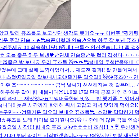
고 빨리 퓨즈들도 보고싶단 생각도 했어요ㅠㅠ 이번주 “핑키링” 때 봐
운 주말 연습 ~ 🔥🥰
승준이형과 연습🎶
오늘 하루 잘 보낸 퓨즈 
려주세요 !!!! 죄송합니닷!!!🐱
네 ! 크록스 안신겠습니다 ! 😅 
 오늘 좋은 하루 보냉🖤🎶
단체 연습중🎶
옷 컬러 겹쳤다ㅋㅋ
す😋
좋은 밤 보내요 우리 퓨즈들 🐱🫳🫳🥰
썸네일 투척!
#울또네_
는데 그때 실패 느낌이었어서… 재도전 결과!! 잘 만들어져서 기
나 스껄🥸
일요일 잘보내시오
😉
즐거운 일요일!! 🐱😘
퓨즈야 ~ 안
 아주 조~~~~~~~~~~~~~~금씩 날씨가 선선해지는 것 같은데…
루 같이 힘 내봅시다😎❤️‍🔥
9월 17일 단체 공포 게임 라이브 2
요리 라이브 재밌었나요?! 멤버들한테 맛있는 밥 챙겨줄 수 있어
!! 늦은 시간까지 함께해 줘서 고맙고 저녁 맛있게 먹어요!🥰
는구만~~~🧐
즐거운 일요일 보내요 퓨즈들🥰 -소망🐕-
달달한거 먹
🍚
퓨즈들 노래 라이브 즐거웠나요?😁 나중에 더 많은 곡들 연습해

월요일 시작!!!! 힘내요 퓨즈 ☺️😬ㅎㅎㅎ
비 조심!!! 🌂☔️ 우산챙겨요
 21:00 부터 라이브 시작하겠습니다ㅠㅠ!!
짧았지만 보령 재밌었다!