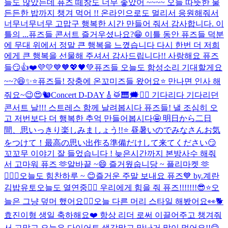
들도 많았는데 퓨즈 떼창도 너무 좋았어 ~~~~ 오늘 따뜻한 물
든든한 밥까지 챙겨 먹어 !! 온라인으로도 멀리서 응원해줘서
너무너무너무 고맙구 행복한 시간 만들어 줘서 감사합니다. 이
틀의 ...
퓨즈들 콘서트 즐거우셨나요?😁 이틀 동안 퓨즈들 덕분
에 무대 위에서 정말 큰 행복을 느꼈습니다 다시 한번 더 저희
에게 큰 행복을 선물해 주셔서 감사드립니다!! 사랑해요 퓨즈
들😏👍❤️💜💛💙🧡💖🖤💚
퓨즈들 오늘도 함성소리 기대할게요
~~?😆✨⭐️
퓨즈들! 장충에 온꼬미즈들 왔어요⭐️ 만나면 인사 해
줘요~😉😍🐿️
Concert D-DAY🎸🥁🎹🗯️❤️‍🔥 기다리다 기다리던
콘서트 날!!! 스트레스 함께 날려봅시다 퓨즈들! 낼 조심히 오
고 저번보다 더 행복한 추억 만들어봅시다🤩 明日から二日
間、思いっきり楽しみましょう!!⭐️ 昼暑いのでみなさんお気
をつけて！最高の思い出作る準備だけして来てください😏
꼬꼬무 이야기 잘 들었습니다 ! 늦은시간까지 본방사수 해줘
서 고마워 퓨즈 🫶
알바끝 ~😄 즐거웠숩니당 ~ 플리마켓 🫶
👨‍❤️‍👨
오늘도 힘찬하루 ~ 😊
즐거운 주말 보내요 퓨즈💙 by.계란
김밥유토
오늘도 열연중❤️‍🔥 우리에게 힘을 줘 퓨즈!!!!!!!😎⭐️
오
늘은 그냥 덮머 했어요✌🏻
오늘 다른 머리 스타일 해봤어요👀🐕
효진이형 생일 축하해요❤️ 항상 리더 로써 이끌어주고 챙겨줘
서 고맙고 오늘은 다이어트 생각말고 맛난거 많이 먹어요!!😋