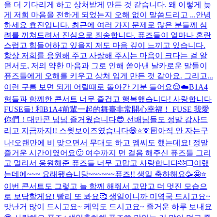
을 더 기다리게 하고 상처받게 만든 것 같습니다. 왜 이렇게 늦
게 저희 마음을 전하게 되었는지 오해 없이 말씀드리고 ...
안녕
하세요 효진입니다. 최근에 여러 가지 문제로 많은 분들께 심
려를 끼쳐드려서 진심으로 죄송합니다. 퓨즈들이 얼마나 혼란
스럽고 힘들어하고 있을지 저도 마음 깊이 느끼고 있습니다.
항상 저희를 응원해 주고 사랑해 주시는 마음이 크다는 걸 알
면서도, 저의 약한 마음과 그로 인해 쏟아낸 날카로운 말들이
퓨즈들에게 오해를 키우고 상처 입게 만든 것 같아요. 그리고...
이런 구름 보면 되게 어릴때로 돌아간 기분 들어요😌☁️
B1A4
형들과 함께한 콘서트 너무 즐겁고 행복했습니다! 사랑합니다
FUSE들! 和B1A4前輩一起的舞臺非常開心幸福！ FUSE 我愛
你們！
대만콘 넘넘 즐거웠습니다😎 선배님들도 정말 감사드
리고 지금까지!! 스윗보이즈였습니다😆⭐️🫶🏻
아직 안 자는구
나!
오랜만에 비 맞으면서 무대도 하고 엠씨도 했는데요! 정말
즐거운 시간이였어요🙂 여수까지 먼 걸음 해주신 퓨즈들 그리
고 멀리서 응원해준 퓨즈들 너무 고맙고 사랑합니다🫶🏻
이랬
는데에~~~ 요래됐습니당~~~~~~
퓨즈!! 생일 축하해요🥳🤩⭐️
이번 콘서트도 그렇고 늘 함께 해줘서 고맙고 더 멋진 모습으
로 보답할게요! 빨리 또 봐요🥰 생일이니까 미역국 드시고요~
맛난거 많이 드시고요~ 케익도 드시고요~ 즐거운 하루 보내요