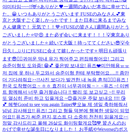
야미타임~~~!!🦌⭐️
ありがと🖤
一週間のあいだ本当に幸せでし
た。😀 いつもありがとうございます FUSEのみなさん💕
東
京と大阪すごく楽しかったです！ また日本に来るまでみな
さん健康で！ 元気で！！💙⭐️
FUSEの皆さん1週間ありがとう
ございました⭐️🩷😍 また必ず会いに来ます！！！💡
東京あり
がとうございました⭐️ 続いて大阪！待っててください😎💡
今
日久しぶりにFUSEに会えて嬉しかったです⭐️ 明日も頑張り
ます😎❤️‍🔥
귀여운 막내 유가 찍어주고 편집해줬어요! 그리고
승준이형도 도와줌! 😁💕 좋은밤 보내요! 퓨즈❤️
미안해용ㅠㅠ
저 집에 옷 하나 두고와서 승준이형 한테 부탁했어요….!! 좀만
더 기다려줘요><!!
사진 보다가 발견한 내 녹음 흔적❤️‍🔥💦
퓨즈 !
한국 도착했어요 ~ ㅎㅎ 효진이 너무귀여웡 ~ >_<
퓨즈 ~! 이벤
트 함께해서 너무 즐거웠습니다 !! 빨리 또 보고싶고 ~!! 우리
또 열심히 준비 하고 있을게요 ~😊
즐거운 주말 보내요 !!!! 😘
💕 헤헷
Good to see you again Taipei💙
오늘 제 생일 축하해줘서
넘넘 감사해요!! 퓨즈! 그리고 형들 덕분에 행복한 생일이 되었
어요!! 퓨즈가 써준 편지,포스트 다 소중히 천천히 읽을게요><
정말 감사드리고 올해 26살도 화이팅할게요🥰💙 皆さんのお
かげで幸せな誕生日になりました！ お手紙やWeverseのポス