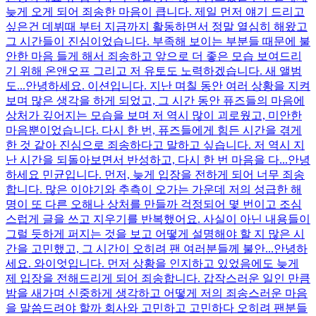
늦게 오게 되어 죄송한 마음이 큽니다. 제일 먼저 얘기 드리고
싶은건 데뷔때 부터 지금까지 활동하면서 정말 열심히 해왔고
그 시간들이 진심이었습니다. 부족해 보이는 부분들 때문에 불
안한 마음 들게 해서 죄송하고 앞으로 더 좋은 모습 보여드리
기 위해 온앤오프 그리고 저 유토도 노력하겠습니다. 새 앨범
도...
안녕하세요. 이션입니다. 지난 며칠 동안 여러 상황을 지켜
보며 많은 생각을 하게 되었고, 그 시간 동안 퓨즈들의 마음에
상처가 깊어지는 모습을 보며 저 역시 많이 괴로웠고, 미안한
마음뿐이었습니다. 다시 한 번, 퓨즈들에게 힘든 시간을 겪게
한 것 같아 진심으로 죄송하다고 말하고 싶습니다. 저 역시 지
난 시간을 되돌아보면서 반성하고, 다시 한 번 마음을 다...
안녕
하세요 민균입니다. 먼저, 늦게 입장을 전하게 되어 너무 죄송
합니다. 많은 이야기와 추측이 오가는 가운데 저의 성급한 해
명이 또 다른 오해나 상처를 만들까 걱정되어 몇 번이고 조심
스럽게 글을 쓰고 지우기를 반복했어요. 사실이 아닌 내용들이
그럴 듯하게 퍼지는 것을 보고 어떻게 설명해야 할 지 많은 시
간을 고민했고, 그 시간이 오히려 팬 여러분들께 불안...
안녕하
세요. 와이엇입니다. 먼저 상황을 인지하고 있었음에도 늦게
제 입장을 전해드리게 되어 죄송합니다. 갑작스러운 일인 만큼
밤을 새가며 신중하게 생각하고 어떻게 저의 죄송스러운 마음
을 말씀드려야 할까 회사와 고민하고 고민하다 오히려 팬분들