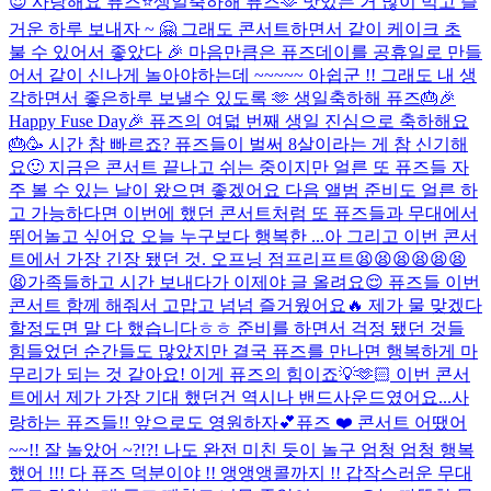
😍 사랑해요 퓨즈⭐️
생일축하해 퓨즈🫶 맛있는 거 많이 먹고 즐
거운 하루 보내자 ~ 🤗 그래도 콘서트하면서 같이 케이크 초
불 수 있어서 좋았다 🎉 마음만큼은 퓨즈데이를 공휴일로 만들
어서 같이 신나게 놀아야하는데 ~~~~~ 아쉽군 !! 그래도 내 생
각하면서 좋은하루 보낼수 있도록 🫶 생일축하해 퓨즈🎂
🎉
Happy Fuse Day🎉 퓨즈의 여덟 번째 생일 진심으로 축하해요
🎂🥳 시간 참 빠르죠? 퓨즈들이 벌써 8살이라는 게 참 신기해
요🙂 지금은 콘서트 끝나고 쉬는 중이지만 얼른 또 퓨즈들 자
주 볼 수 있는 날이 왔으면 좋겠어요 다음 앨범 준비도 얼른 하
고 가능하다면 이번에 했던 콘서트처럼 또 퓨즈들과 무대에서
뛰어놀고 싶어요 오늘 누구보다 행복한 ...
아 그리고 이번 콘서
트에서 가장 긴장 됐던 것. 오프닝 점프리프트😫😫😫😫😫😫
😫
가족들하고 시간 보내다가 이제야 글 올려요😌 퓨즈들 이번
콘서트 함께 해줘서 고맙고 넘넘 즐거웠어요🔥 제가 물 맞겠다
할정도면 말 다 했습니다ㅎㅎ 준비를 하면서 걱정 됐던 것들
힘들었던 순간들도 많았지만 결국 퓨즈를 만나면 행복하게 마
무리가 되는 것 같아요! 이게 퓨즈의 힘이죠💡🫶🏻 이번 콘서
트에서 제가 가장 기대 했던건 역시나 밴드사운드였어요...
사
랑하는 퓨즈들!! 앞으로도 영원하자💕
퓨즈 ❤️ 콘서트 어땠어
~~!! 잘 놀았어 ~?!?! 나도 완전 미친 듯이 놀구 엄청 엄청 행복
했어 !!! 다 퓨즈 덕분이야 !! 앵앵앵콜까지 !! 갑작스러운 무대