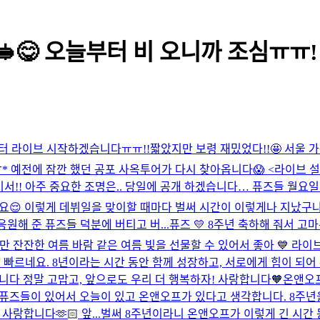
😋 오늘부터 비 오니까 조심ㅠㅠ! 
 부터 라이브 시작하겠습니다ㅠㅠ!!
짧았지만 보령 재밌었다!!🤩 서울 가
1시간반 예상* 예전에 잠깐 했던 공포 사옥투어가 다시 찾아옵니다😱 <라이
!! 아주 중요한 조명은.. 당일에 공개 하겠습니다… 퓨즈들 월요일 밤
😌 이렇게 데뷔일을 맞이할 때마다 벌써 시간이 이렇게나 지났구나 
응원해 준 퓨즈들 덕분에 버티고 버...
퓨즈 💛 8주년 축하해 줘서 고마
만 잔잔한 여름 바람 같은 여름 빛을 선물할 수 있어서 좋아 💙 라이브
 빠르네요. 8년이라는 시간 동안 함께 성장하고, 서로에게 힘이 되어
니다 정말 고맙고, 앞으로도 우리 더 행복하자! 사랑합니다🧡
온앤오프
. 퓨즈들이 있어서 오늘이 있고 온앤오프가 있다고 생각합니다. 8주년
랑합니다🫶🏻 앞...
벌써 8주년이라니 온앤오프가 이렇게 긴 시간 