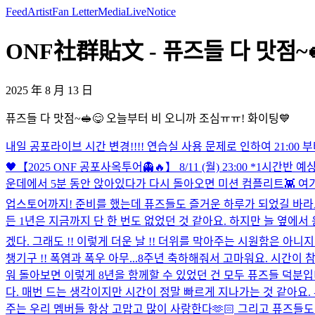
Feed
Artist
Fan Letter
Media
Live
Notice
ONF社群貼文 - 퓨즈들 다 맛점~
2025 年 8 月 13 日
퓨즈들 다 맛점~🥪😋 오늘부터 비 오니까 조심ㅠㅠ! 화이팅💙
내일 공포라이브 시간 변경!!!! 연습실 사용 문제로 인하여 21:00
🖤
【2025 ONF 공포사옥투어👻🔥】 8/11 (월) 23:00 *
운데에서 5분 동안 앉아있다가 다시 돌아오면 미션 컴플리트👾 여기서
업스토어까지! 준비를 했는데 퓨즈들도 즐거운 하루가 되었길 바라요
든 1년은 지금까지 단 한 번도 없었던 것 같아요. 하지만 늘 옆에서 
겠다. 그래도 !! 이렇게 더운 날 !! 더위를 막아주는 시원함은 아니지
챙기구 !! 폭염과 폭우 아무...
8주년 축하해줘서 고마워요. 시간이 참
워 돌아보면 이렇게 8년을 함께할 수 있었던 건 모두 퓨즈들 덕분입
다. 매번 드는 생각이지만 시간이 정말 빠르게 지나가는 것 같아요
주는 우리 멤버들 항상 고맙고 많이 사랑한다🫶🏻 그리고 퓨즈들도 사