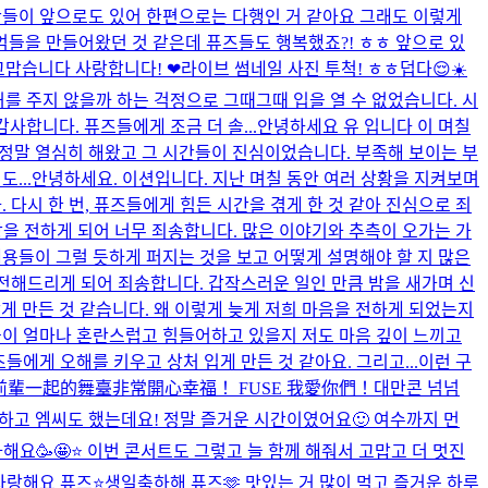
간들이 앞으로도 있어 한편으로는 다행인 거 같아요 그래도 이렇게
추억들을 만들어왔던 것 같은데 퓨즈들도 행복했죠?! ㅎㅎ 앞으로 있
고맙습니다 사랑합니다! ❤
라이브 썸네일 사진 투척! ㅎㅎ
덥다😌☀️
를 주지 않을까 하는 걱정으로 그때그때 입을 열 수 없었습니다. 시
합니다. 퓨즈들에게 조금 더 솔...
안녕하세요 유 입니다 이 며칠
 정말 열심히 해왔고 그 시간들이 진심이었습니다. 부족해 보이는 부
...
안녕하세요. 이션입니다. 지난 며칠 동안 여러 상황을 지켜보며
 다시 한 번, 퓨즈들에게 힘든 시간을 겪게 한 것 같아 진심으로 죄
장을 전하게 되어 너무 죄송합니다. 많은 이야기와 추측이 오가는 가
용들이 그럴 듯하게 퍼지는 것을 보고 어떻게 설명해야 할 지 많은
전해드리게 되어 죄송합니다. 갑작스러운 일인 만큼 밤을 새가며 신
 만든 것 같습니다. 왜 이렇게 늦게 저희 마음을 전하게 되었는지
들이 얼마나 혼란스럽고 힘들어하고 있을지 저도 마음 깊이 느끼고
에게 오해를 키우고 상처 입게 만든 것 같아요. 그리고...
이런 구
1A4前輩一起的舞臺非常開心幸福！ FUSE 我愛你們！
대만콘 넘넘
하고 엠씨도 했는데요! 정말 즐거운 시간이였어요🙂 여수까지 먼
하해요🥳🤩⭐️ 이번 콘서트도 그렇고 늘 함께 해줘서 고맙고 더 멋진
사랑해요 퓨즈⭐️
생일축하해 퓨즈🫶 맛있는 거 많이 먹고 즐거운 하루