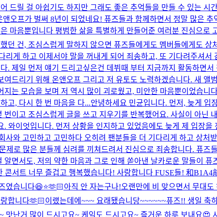
어 드릴 걸 아쉽기도 하지만 그래도 좋은 추억들을 만들 수 있는 시
️ 온앤오프가 벌써 8년이 되었네요! 퓨즈들과 함께하면서 정말 많은 
싶은 마음뿐입니다 평범한 삶을 특별하게 만들어준 여러분 진심으로 
했던 건, 조심스럽게 말하지 않으면 퓨즈들에게도 멤버들에게도 상처
리게 하고 이제서야 말을 꺼내게 되어 죄송하고, 또 기다려주셔서 감사
다. 제일 먼저 얘기 드리고싶은건 데뷔때 부터 지금까지 활동하면서
보여드리기 위해 온앤오프 그리고 저 유토도 노력하겠습니다. 새 앨범도
어지는 모습을 보며 저 역시 많이 괴로웠고, 미안한 마음뿐이었습니다.
, 다시 한 번 마음을 다...
안녕하세요 민균입니다. 먼저, 늦게 입
몇 번이고 조심스럽게 글을 쓰고 지우기를 반복했어요. 사실이 아닌 내
. 와이엇입니다. 먼저 상황을 인지하고 있었음에도 늦게 제 입장을 
회사와 고민하고 고민하다 오히려 팬분들을 더 기다리게 하고 상처받게
 문제로 많은 분들께 심려를 끼쳐드려서 진심으로 죄송합니다. 퓨즈
 알면서도, 저의 약한 마음과 그로 인해 쏟아낸 날카로운 말들이 퓨즈들
한 콘서트 너무 즐겁고 행복했습니다! 사랑합니다 FUSE들! 和B
였습니다😆⭐️🫶🏻
아직 안 자는구나!
오랜만에 비 맞으면서 무대도 
랑합니다🫶🏻
이랬는데에~~~ 요래됐습니당~~~~~~
퓨즈!! 생일 축
 맛난거 많이 드시고요~ 케익도 드시고요~ 즐거운 하루 보내요😍 