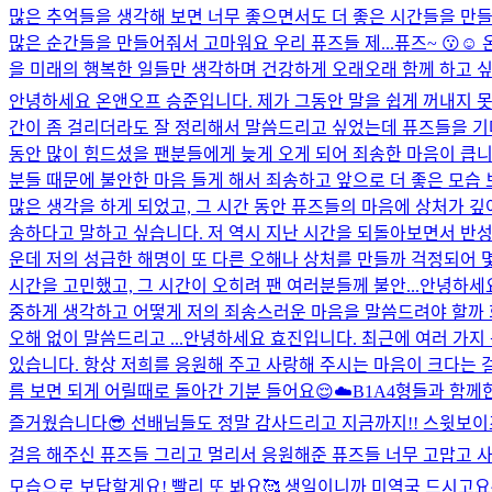
많은 추억들을 생각해 보면 너무 좋으면서도 더 좋은 시간들을 만들
많은 순간들을 만들어줘서 고마워요 우리 퓨즈들 제...
퓨즈~ 😗☺
을 미래의 행복한 일들만 생각하며 건강하게 오래오래 함께 하고 
안녕하세요 온앤오프 승준입니다. 제가 그동안 말을 쉽게 꺼내지 못
간이 좀 걸리더라도 잘 정리해서 말씀드리고 싶었는데 퓨즈들을 기다
동안 많이 힘드셨을 팬분들에게 늦게 오게 되어 죄송한 마음이 큽니
분들 때문에 불안한 마음 들게 해서 죄송하고 앞으로 더 좋은 모습 
많은 생각을 하게 되었고, 그 시간 동안 퓨즈들의 마음에 상처가 깊
송하다고 말하고 싶습니다. 저 역시 지난 시간을 되돌아보면서 반성하고
운데 저의 성급한 해명이 또 다른 오해나 상처를 만들까 걱정되어 
시간을 고민했고, 그 시간이 오히려 팬 여러분들께 불안...
안녕하세요
중하게 생각하고 어떻게 저의 죄송스러운 마음을 말씀드려야 할까 
오해 없이 말씀드리고 ...
안녕하세요 효진입니다. 최근에 여러 가지
있습니다. 항상 저희를 응원해 주고 사랑해 주시는 마음이 크다는 걸
름 보면 되게 어릴때로 돌아간 기분 들어요😌☁️
B1A4형들과 함께
즐거웠습니다😎 선배님들도 정말 감사드리고 지금까지!! 스윗보이즈
걸음 해주신 퓨즈들 그리고 멀리서 응원해준 퓨즈들 너무 고맙고 사
모습으로 보답할게요! 빨리 또 봐요🥰 생일이니까 미역국 드시고요~