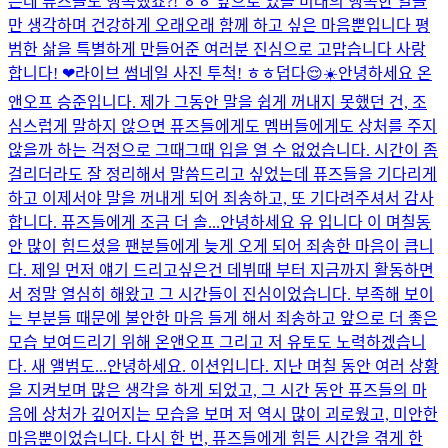
은데 퓨즈들도 행복했죠?! ㅎㅎ 앞으로 있을 미래의 행복한 일들
만 생각하며 건강하게 오래오래 함께 하고 싶은 마음뿐입니다 평
범한 삶을 특별하게 만들어준 여러분 진심으로 고맙습니다 사랑
합니다! ❤
라이브 썸네일 사진 투척! ㅎㅎ
덥다😌☀️
안녕하세요 온
앤오프 승준입니다. 제가 그동안 말을 쉽게 꺼내지 못했던 건, 조
심스럽게 말하지 않으면 퓨즈들에게도 멤버들에게도 상처를 주지
않을까 하는 걱정으로 그때그때 입을 열 수 없었습니다. 시간이 좀
걸리더라도 잘 정리해서 말씀드리고 싶었는데 퓨즈들을 기다리게
하고 이제서야 말을 꺼내게 되어 죄송하고, 또 기다려주셔서 감사
합니다. 퓨즈들에게 조금 더 솔...
안녕하세요 유 입니다 이 며칠동
안 많이 힘드셨을 팬분들에게 늦게 오게 되어 죄송한 마음이 큽니
다. 제일 먼저 얘기 드리고싶은건 데뷔때 부터 지금까지 활동하면
서 정말 열심히 해왔고 그 시간들이 진심이었습니다. 부족해 보이
는 부분들 때문에 불안한 마음 들게 해서 죄송하고 앞으로 더 좋은
모습 보여드리기 위해 온앤오프 그리고 저 유토도 노력하겠습니
다. 새 앨범도...
안녕하세요. 이션입니다. 지난 며칠 동안 여러 상황
을 지켜보며 많은 생각을 하게 되었고, 그 시간 동안 퓨즈들의 마
음에 상처가 깊어지는 모습을 보며 저 역시 많이 괴로웠고, 미안한
마음뿐이었습니다. 다시 한 번, 퓨즈들에게 힘든 시간을 겪게 한