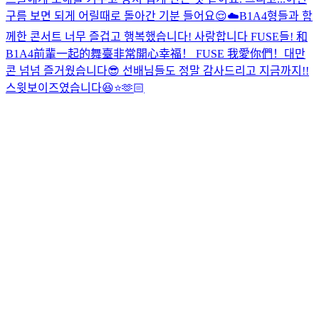
구름 보면 되게 어릴때로 돌아간 기분 들어요😌☁️
B1A4형들과 함
께한 콘서트 너무 즐겁고 행복했습니다! 사랑합니다 FUSE들! 和
B1A4前輩一起的舞臺非常開心幸福！ FUSE 我愛你們！
대만
콘 넘넘 즐거웠습니다😎 선배님들도 정말 감사드리고 지금까지!!
스윗보이즈였습니다😆⭐️🫶🏻