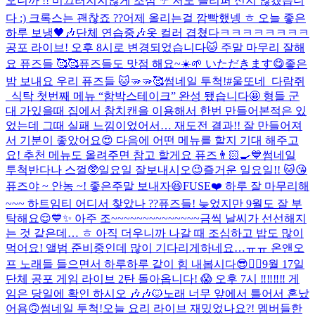
오니까 !! 미끄러지지않게 조심 ☔️ 저도 슬리퍼 신지 않겠습니
다 :) 크록스는 괜찮죠 ??
어제 올리는걸 깜빡했넹 ㅎ 오늘 좋은
하루 보냉🖤🎶
단체 연습중🎶
옷 컬러 겹쳤다ㅋㅋㅋㅋㅋㅋㅋㅋ
공포 라이브! 오후 8시로 변경되었습니다🐱 주말 마무리 잘해
요 퓨즈들 🥰🥰
퓨즈들도 맛점 해요~☀️🌱 いただきます😋
좋은
밤 보내요 우리 퓨즈들 🐱🫳🫳🥰
썸네일 투척!
#울또네_다람쥐
_식탁 첫번째 메뉴 “함박스테이크” 완성 됐습니다🤩 형들 군
대 가있을때 집에서 참치캔을 이용해서 한번 만들어본적은 있
었는데 그때 실패 느낌이었어서… 재도전 결과!! 잘 만들어져
서 기분이 좋았어요😍 다음에 어떤 메뉴를 할지 기대 해주고
요! 추천 메뉴도 올려주면 참고 할게요 퓨즈👨🏻‍🍳💙
썸네일
투척
반다나 스껄🥸
일요일 잘보내시오
😉
즐거운 일요일!! 🐱😘
퓨즈야 ~ 안농 ~! 좋은주말 보내자😆
FUSE❤️ 하루 잘 마무리해
~~~ 하트임티 어디서 찾았나 ??
퓨즈들! 늦었지만 9월도 잘 부
탁해요😌💙✨ 아주 조~~~~~~~~~~~~~~금씩 날씨가 선선해지
는 것 같은데… ㅎ 아직 더우니까 나갈 때 조심하고 밥도 많이
먹어요! 앨범 준비중인데 많이 기다리게하네요…ㅠㅠ 온앤오
프 노래들 들으면서 하루하루 같이 힘 내봅시다😎❤️‍🔥
9월 17일
단체 공포 게임 라이브 2탄 돌아옵니다! 😱 오후 7시 ‼️‼️‼️‼️ 게
임은 당일에 확인 하시오 🎶🎶🐱
노래 너무 앞에서 틀어서 혼났
어욤🙃
썸네일 투척!
오늘 요리 라이브 재밌었나요?! 멤버들한