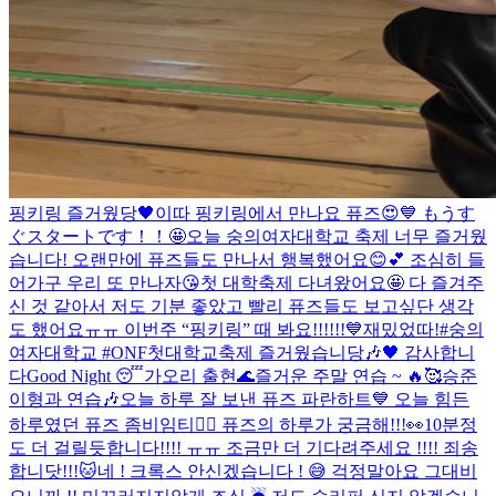
핑키링 즐거웠당🖤
이따 핑키링에서 만나요 퓨즈😍💙 もうす
ぐスタートです！！🤩
오늘 숭의여자대학교 축제 너무 즐거웠
습니다! 오랜만에 퓨즈들도 만나서 행복했어요😊💕 조심히 들
어가구 우리 또 만나자😘
첫 대학축제 다녀왔어요🤩 다 즐겨주
신 것 같아서 저도 기분 좋았고 빨리 퓨즈들도 보고싶단 생각
도 했어요ㅠㅠ 이번주 “핑키링” 때 봐요!!!!!!💙
재밌었따!
#숭의
여자대학교 #ONF첫대학교축제 즐거웠습니당🎶🖤 감사합니
다
Good Night 😴
가오리 출현🌊
즐거운 주말 연습 ~ 🔥🥰
승준
이형과 연습🎶
오늘 하루 잘 보낸 퓨즈 파란하트💙 오늘 힘든
하루였던 퓨즈 좀비임티🧟‍♂️ 퓨즈의 하루가 궁금해!!!👀
10분정
도 더 걸릴듯합니다!!!! ㅠㅠ 조금만 더 기다려주세요 !!!! 죄송
합니닷!!!🐱
네 ! 크록스 안신겠습니다 ! 😅 걱정말아요 그대
비