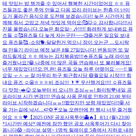
테 맛있는 밥 챙겨줄 수 있어서 행복한 시간이었어요 ㅎㅎ 퓨
즈들과도 좋은 추억 만들고 다음 요리 라이브는 한층 더 난이
도가 올라간 음식으로 도전해 보겠습니다!! 늦은 시간까지 함
께해 줘서 고맙고 저녁 맛있게 먹어요!🥰🐱☺️ 감사합니다!!!
사
진을 올렸습니다.
오늘은 화요일~ 🎶!!!!! 화려하게 보내봐요 퓨
즈들 ☺️🥰
퓨즈들 다 늦게 자는구만~~~🧐
즐거운 일요일 보내
요 퓨즈들🥰 -소망🐕-
달달한거 먹으니 잠이 오는군 …
도시락
🍱 만들기 라이브 예정 날은 8월 27일입니다! 변동되면 또 알
려드릴게요 ㅎㅎ 메뉴는 김치볶음밥!!!🍚
퓨즈들 노래 라이브
즐거웠나요?😁 나중에 더 많은 곡들 연습해서 또 불러볼게요!
너무 재밌었다!!!
오.연.완! 퓨즈들 오늘 하루 어땠어요 ~~~!! 월
요일 ㅜㅅ ㅠ 잘 마무리 하구 퇴근합시당 😄
월요일 시작!!!! 힘
내요 퓨즈 ☺️😬ㅎㅎㅎ
비 조심!!! 🌂☔️ 우산챙겨요!!!! ☺️
퓨즈들
다 맛점~🥪😋 오늘부터 비 오니까 조심ㅠㅠ! 화이팅💙
내일 공
포라이브 시간 변경!!!! 연습실 사용 문제로 인하여 21:00 부터
라이브 시작하겠습니다ㅠㅠ!!
짧았지만 보령 재밌었다!!🤩 서
울 가는길에 낙서…🍉🌻☔️
오늘 오랜만에 한 행사 너무 즐거웠
어요 ㅎㅎ🖤
【2025 ONF 공포사옥투어👻🔥】 8/11 (월) 23:00
*1시간반 예상* 예전에 잠깐 했던 공포 사옥투어가 다시 찾아
옵니다😱 <라이브 설명> 1명씩 릴레이로 5층에서 지하로 내려