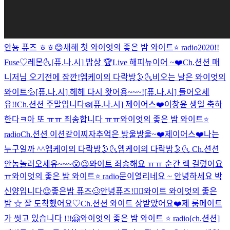
안뇽 퓨즈 ㅎㅎ😊
새해 첫 와이엇의 좋은 밤 와이트⭐️ radio
2020!!
Fuse♡
레몬🌜
[퓨.나.시] 밥상 🏆Live
해피뉴이어 ~❤️
Ch.션션 매
니저님 오기전에 잠깐!
엠케이의 다락방🌛🌜
비오는 날은 와이엇의
와이트💦
[퓨.나.시] 헤헤 다시 왓어용~~~!
[퓨.나.시] 들어오세
유!!
Ch.션션 주말입니다❄️
[퓨.나.시] 제이어스❤️
이창윤 생일 축하
한다ㅋ
아 또 ㅠㅠ 죄송합니다 ㅠㅠ
와이엇의 좋은 밤 와이트⭐️
radio
Ch.션션 이션같이찌자
추억은 방울방울~❤️
제이어스❤️
나는
누구일까 ^^
엠케이의 다락방🌛🌜
엠케이의 다락방🌛🌜
Ch.션션
안농
놀러오세유~~~😮😉
와이트 죄송해요 ㅠㅠ 순간 렉 걸렸어요
ㅠ
와이엇의 좋은 밤 와이트⭐️ radio
문이열리네요 ~ 안녕하세요 박
신양입니다😉
좋은밤 퓨즈🥴
안녕퓨즈!👍🏻
와이트 와이엇의 좋은
밤 ☆ 잘 도착했어요♡
Ch.션션 와이트 상받았어요❤️
제 룸메이트
가 씻고 있습니다 !!!
🤗
와이엇의 좋은 밤 와이트 ⭐️ radio
[ch.션션]