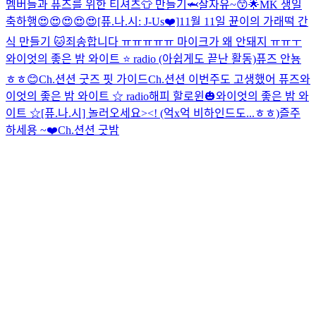
멤버들과 퓨즈를 위한 티셔츠👕 만들기🦈
잘자유~😙🌟
MK 생일
축하행😍😍😍😍😍
[퓨.나.시: J-Us❤️]
11월 11일 뀬이의 가래떡 간
식 만들기 🐱
죄송합니다 ㅠㅠㅠㅠㅠ 마이크가 왜 안돼지 ㅠㅠㅜ
와이엇의 좋은 밤 와이트 ⭐️ radio (아쉽게도 끝난 활동)
퓨즈 안뇽
ㅎㅎ😊
Ch.션션 굿즈 핏 가이드
Ch.션션 이번주도 고생했어 퓨즈
와
이엇의 좋은 밤 와이트 ☆ radio
해피 할로윈🎃
와이엇의 좋은 밤 와
이트 ☆
[퓨.나.시] 놀러오세요><! (억x억 비하인드도...ㅎㅎ)
즐주
하세용 ~❤️
Ch.션션 굿밤