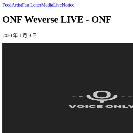
Feed
Artist
Fan Letter
Media
Live
Notice
ONF Weverse LIVE - ONF
2020 年 1 月 9 日