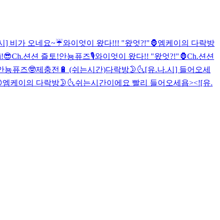
.시] 비가 오네요~☔️
와이엇이 왔다!!! "왔엇?!"🦍
엠케이의 다락방
!😎
Ch.션션 즐토!
안뇽퓨즈🎙
와이엇이 왔다!! "왔엇?!"🦍
Ch.션션
안뇽퓨즈🤓
제충전🔋 (쉬는시간)
다락방🌛🌜
[유.나.시] 들어오세

엠케이의 다락방🌛🌜
쉬는시간이에요 빨리 들어오세욥><!
[유.