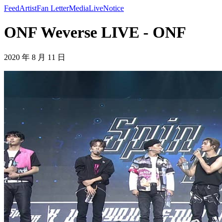
Feed
Artist
Fan Letter
Media
Live
Notice
ONF Weverse LIVE - ONF
2020 年 8 月 11 日