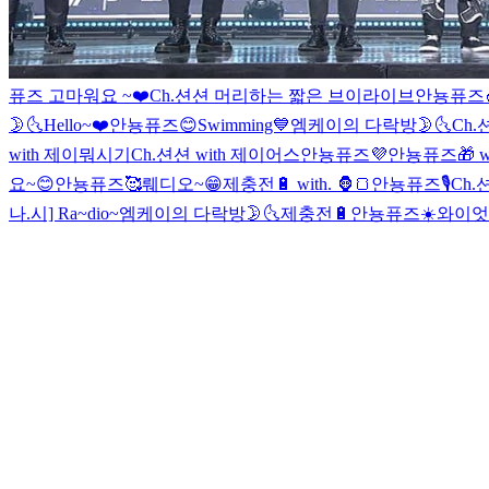
퓨즈 고마워요 ~❤️
Ch.션션 머리하는 짧은 브이라이브
안뇽퓨즈
🌛🌜
Hello~❤️
안뇽퓨즈😊
Swimming💙
엠케이의 다락방🌛🌜
Ch
with 제이뭐시기
Ch.션션 with 제이어스
안뇽퓨즈💜
안뇽퓨즈🎁 wi
요~😊
안뇽퓨즈🥰
뤠디오~😁
제충전🔋 with. 🦍🍞
안뇽퓨즈🎙
Ch.
나.시] Ra~dio~
엠케이의 다락방🌛🌜
제충전🔋
안뇽퓨즈☀️
와이엇이