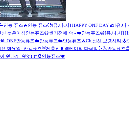

안뇽 퓨즈🔥
안뇽 퓨즈🙂
[퓨.나.시] HAPPY ONF DAY 🎁
[유.나
.션션 늦은아침
안뇽퓨즈😆
씻기전에 슥 - ❤️
안뇽퓨즈😁
[유.나.시] Hi
th ONF
안뇽퓨즈☁️
안뇽퓨즈☁️
안뇽퓨즈🔥
Ch.션션 보령시티 🌟
션션 화요일~
안뇽퓨즈☔️
제충전🔋
엠케이의 다락방🌛🌜
안뇽퓨즈
 왔다?! "왔엇!!!"🦍
안뇽퓨즈🍽