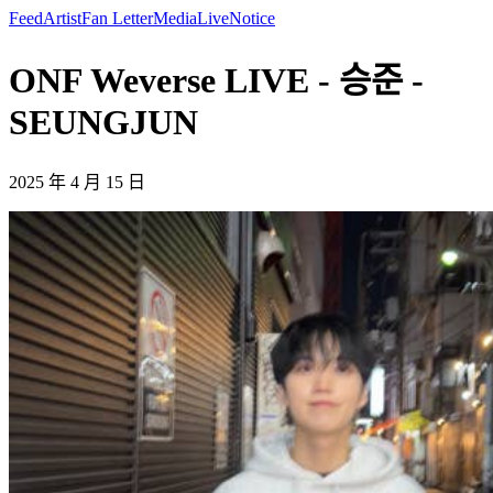
Feed
Artist
Fan Letter
Media
Live
Notice
ONF Weverse LIVE - 승준 -
SEUNGJUN
2025 年 4 月 15 日