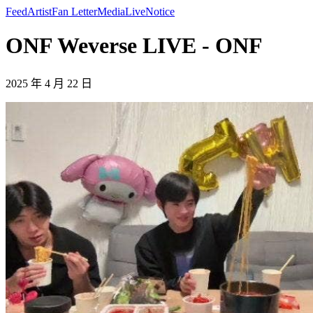
Feed
Artist
Fan Letter
Media
Live
Notice
ONF Weverse LIVE - ONF
2025 年 4 月 22 日