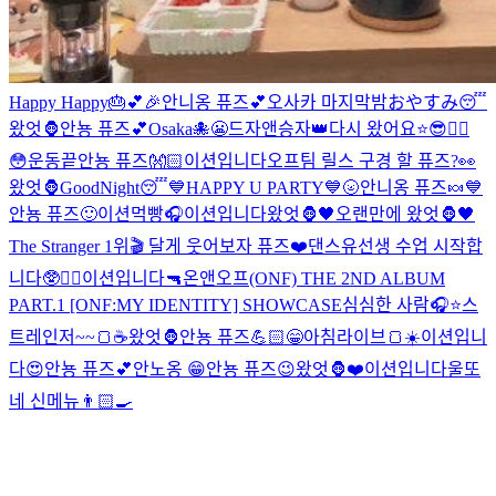
Happy Happy🎂💕🎉
안니옹 퓨즈💕
오사카 마지막밤
おやすみ😴
왔엇🦍
안뇽 퓨즈💕
Osaka🐙
😬
드자앤승자👑
다시 왔어요⭐️
😎❤️‍🔥
😳
운동끝
안뇽 퓨즈👐🏻
이션입니다
오프팀 릴스 구경 할 퓨즈?👀
왔엇🦍
GoodNight😴
💙HAPPY U PARTY💙
🌝
안니옹 퓨즈🍬
💙
안뇽 퓨즈🙂
이션먹빵
🎧
이션입니다
왔엇🦍🖤
오랜만에 왔엇🦍🖤
The Stranger 1위🎬 달게 웃어보자 퓨즈❤️
댄스유선생 수업 시작합
니다🥸❤️‍🔥
이션입니다
🔫
온앤오프(ONF) THE 2ND ALBUM
PART.1 [ONF:MY IDENTITY] SHOWCASE
심심한 사람🎧⭐️
스
트레인저~~🍞☕️
왔엇🦍
안뇽 퓨즈💪🏻
😁
아침라이브🍞☀️
이션입니
다
😍
안뇽 퓨즈💕
안노옹 😁
안뇽 퓨즈😉
왔엇🦍
❤️
이션입니다
울또
네 신메뉴👨🏻‍🍳