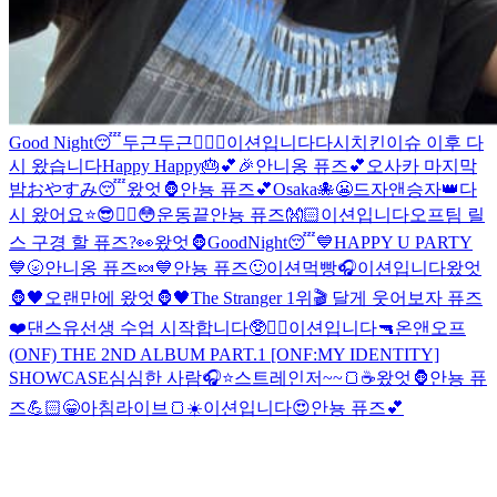
Good Night😴
두근두근❤️‍🔥
😬
이션입니다
다시
치킨이슈 이후 다
시 왔습니다
Happy Happy🎂💕🎉
안니옹 퓨즈💕
오사카 마지막
밤
おやすみ😴
왔엇🦍
안뇽 퓨즈💕
Osaka🐙
😬
드자앤승자👑
다
시 왔어요⭐️
😎❤️‍🔥
😳
운동끝
안뇽 퓨즈👐🏻
이션입니다
오프팀 릴
스 구경 할 퓨즈?👀
왔엇🦍
GoodNight😴
💙HAPPY U PARTY
💙
🌝
안니옹 퓨즈🍬
💙
안뇽 퓨즈🙂
이션먹빵
🎧
이션입니다
왔엇
🦍🖤
오랜만에 왔엇🦍🖤
The Stranger 1위🎬 달게 웃어보자 퓨즈
❤️
댄스유선생 수업 시작합니다🥸❤️‍🔥
이션입니다
🔫
온앤오프
(ONF) THE 2ND ALBUM PART.1 [ONF:MY IDENTITY]
SHOWCASE
심심한 사람🎧⭐️
스트레인저~~🍞☕️
왔엇🦍
안뇽 퓨
즈💪🏻
😁
아침라이브🍞☀️
이션입니다
😍
안뇽 퓨즈💕