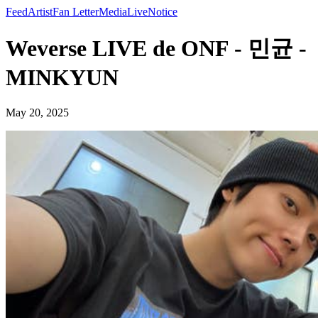
Feed
Artist
Fan Letter
Media
Live
Notice
Weverse LIVE de ONF - 민균 -
MINKYUN
May 20, 2025