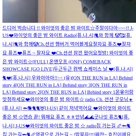
드디어 먹습니다 !!
와이엇의 좋은 밤 와이트☆
주말이다아~~~!! J-
US❤️
와이엇의 좋은 밤 와이트 Radio
[퓨.나.시]🐈와 함께 🤡🥰
[퓨.
나.시]🐈와 함께🤡
Ch.션션 햄버거 먹어볼게요
잘자요 퓨즈❤️
잘자
요 퓨즈❤️
퓨즈 ~ 잘자요 ❤️
Ch.션션 잠깐 왔어요
첫방! 와이엇의 좋
은 밤 와이트☆
[FULL] 온앤오프 (ONF) COMEBACK
SHOWCASE [GO LIVE]
두근두근 컴백 쇼케이스 날 ❤️
[퓨.나.시]
🐈❤️
[퓨.나.시] 우와아아아!!>< (유)
[ON THE RUN in LA] Behind
story 4
[ON THE RUN in LA] Behind story 3
[ON THE RUN in
LA] Behind story 2
[ON THE RUN in LA] Behind story 1
온옾이랑
맛점하세요❤️
와이엇의 좋은 밤 와이트☆ radio
Ch. 션션 굿모닝☀️
[퓨.나.시] 🦈🐕🐈
🐈🦌
[J-US] 같이 저녁먹어요 ❤️
와이엇의 와이트
좋은 밤 ☆
연습 끝! 뭐해요 퓨즈 ㅎㅎ
안녕🌊🌊
굿나잇 퓨즈🐈
[퓨.
나.시] J-US❤️
와이엇의 와이트 좋은 밤 ☆ radio
집 가는길 🥖🦈🐈
집 가는길🦈🐈🥖
영광으로 가는길 ~ !
밥묵자!!!!
쨔쟌~ 효진이에요