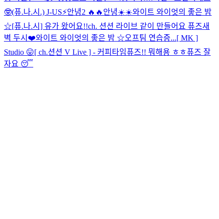
🤓
(퓨.나.시.) J-US⚡️
안녕2 🔥🔥
안녕☀️☀️
와이트 와이엇의 좋은 밤
☆
[퓨.나.시] 유가 왔어요!!
ch. 션션 라이브 같이 만들어요 퓨즈
새
벽 두시❤️
와이트 와이엇의 좋은 밤 ☆
오프팀 연습증...
[ MK ]
Studio 😛
[ ch.션션 V Live ] - 커피타임
퓨즈!! 뭐해용 ㅎㅎ
퓨즈 잘
자요 😴