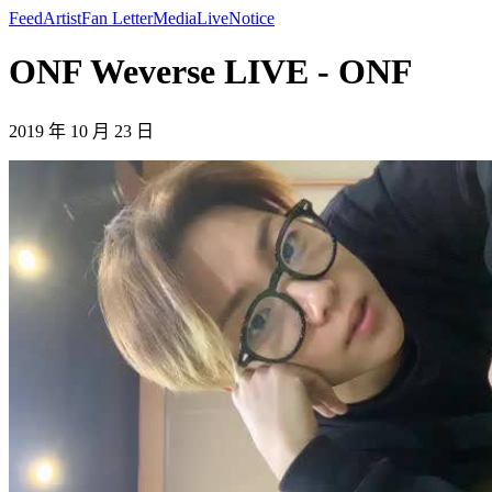
Feed
Artist
Fan Letter
Media
Live
Notice
ONF Weverse LIVE - ONF
2019 年 10 月 23 日