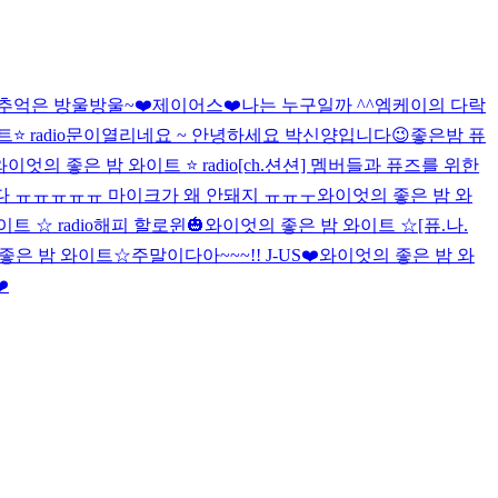
추억은 방울방울~❤️
제이어스❤️
나는 누구일까 ^^
엠케이의 다락
 radio
문이열리네요 ~ 안녕하세요 박신양입니다😉
좋은밤 퓨
와이엇의 좋은 밤 와이트 ⭐️ radio
[ch.션션] 멤버들과 퓨즈를 위한
 ㅠㅠㅠㅠㅠ 마이크가 왜 안돼지 ㅠㅠㅜ
와이엇의 좋은 밤 와
 ☆ radio
해피 할로윈🎃
와이엇의 좋은 밤 와이트 ☆
[퓨.나.
좋은 밤 와이트☆
주말이다아~~~!! J-US❤️
와이엇의 좋은 밤 와
️