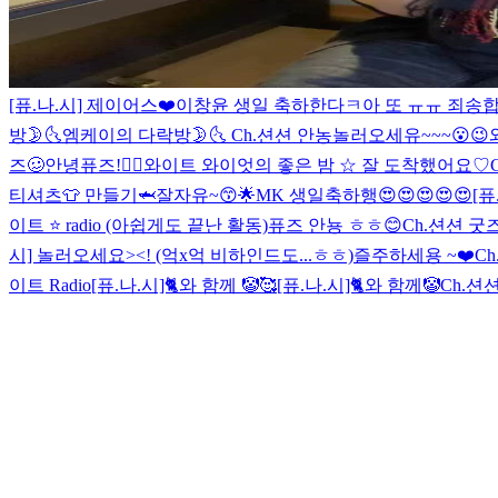
[퓨.나.시] 제이어스❤️
이창윤 생일 축하한다ㅋ
아 또 ㅠㅠ 죄송
방🌛🌜
엠케이의 다락방🌛🌜
Ch.션션 안농
놀러오세유~~~😮😉
즈🥴
안녕퓨즈!👍🏻
와이트 와이엇의 좋은 밤 ☆ 잘 도착했어요♡
티셔츠👕 만들기🦈
잘자유~😙🌟
MK 생일축하행😍😍😍😍😍
[퓨
이트 ⭐️ radio (아쉽게도 끝난 활동)
퓨즈 안뇽 ㅎㅎ😊
Ch.션션 굿
시] 놀러오세요><! (억x억 비하인드도...ㅎㅎ)
즐주하세용 ~❤️
C
이트 Radio
[퓨.나.시]🐈와 함께 🤡🥰
[퓨.나.시]🐈와 함께🤡
Ch.션