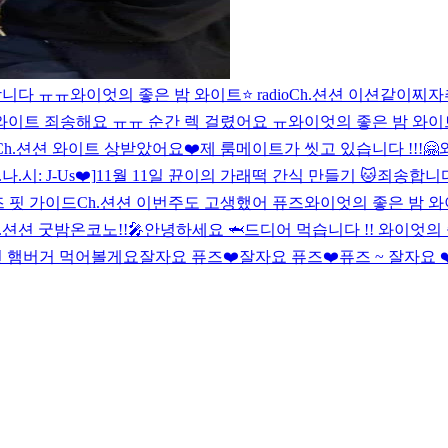
합니다 ㅠㅠ
와이엇의 좋은 밤 와이트⭐️ radio
Ch.션션 이션같이찌자
와이트 죄송해요 ㅠㅠ 순간 렉 걸렸어요 ㅠ
와이엇의 좋은 밤 와이트⭐️
Ch.션션 와이트 상받았어요❤️
제 룸메이트가 씻고 있습니다 !!!
🤗
.나.시: J-Us❤️]
11월 11일 뀬이의 가래떡 간식 만들기 🐱
죄송합니다
즈 핏 가이드
Ch.션션 이번주도 고생했어 퓨즈
와이엇의 좋은 밤 와이트
h.션션 굿밤
온코노!!🎤
안녕하세요 🦈
드디어 먹습니다 !!
와이엇의 
션 햄버거 먹어볼게요
잘자요 퓨즈❤️
잘자요 퓨즈❤️
퓨즈 ~ 잘자요 ❤