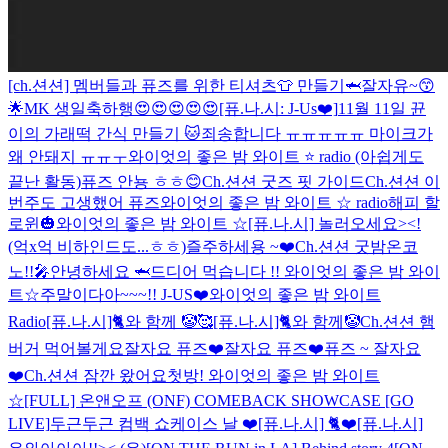
[ch.션션] 멤버들과 퓨즈를 위한 티셔츠👕 만들기🦈
잘자유~😙
🌟
MK 생일축하행😍😍😍😍😍
[퓨.나.시: J-Us❤️]
11월 11일 뀬
이의 가래떡 간식 만들기 🐱
죄송합니다 ㅠㅠㅠㅠㅠ 마이크가
왜 안돼지 ㅠㅠㅜ
와이엇의 좋은 밤 와이트 ⭐️ radio (아쉽게도
끝난 활동)
퓨즈 안뇽 ㅎㅎ😊
Ch.션션 굿즈 핏 가이드
Ch.션션 이
번주도 고생했어 퓨즈
와이엇의 좋은 밤 와이트 ☆ radio
해피 할
로윈🎃
와이엇의 좋은 밤 와이트 ☆
[퓨.나.시] 놀러오세요><!
(억x억 비하인드도...ㅎㅎ)
즐주하세용 ~❤️
Ch.션션 굿밤
온코
노!!🎤
안녕하세요 🦈
드디어 먹습니다 !!
와이엇의 좋은 밤 와이
트☆
주말이다아~~~!! J-US❤️
와이엇의 좋은 밤 와이트
Radio
[퓨.나.시]🐈와 함께 🤡🥰
[퓨.나.시]🐈와 함께🤡
Ch.션션 햄
버거 먹어볼게요
잘자요 퓨즈❤️
잘자요 퓨즈❤️
퓨즈 ~ 잘자요
❤️
Ch.션션 잠깐 왔어요
첫방! 와이엇의 좋은 밤 와이트
☆
[FULL] 온앤오프 (ONF) COMEBACK SHOWCASE [GO
LIVE]
두근두근 컴백 쇼케이스 날 ❤️
[퓨.나.시] 🐈❤️
[퓨.나.시]