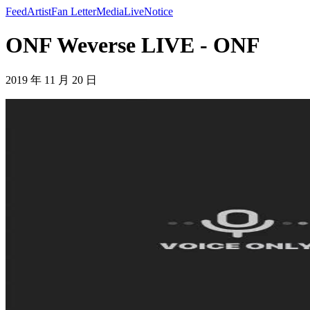
Feed
Artist
Fan Letter
Media
Live
Notice
ONF Weverse LIVE - ONF
2019 年 11 月 20 日