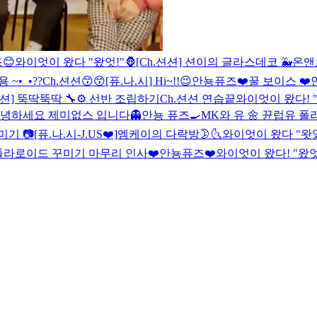
😊
와이엇이 왔다 "왔엇!"🦍
[Ch.션션] 션이의 글라스데코 🐳
온앤
~•_•??
Ch.션션😙😙
[퓨.나.시] Hi~!!😉
안뇽퓨즈❤️
꿀 보이스 ❤️
션션] 뚝딱뚝딱 🔧⚙ 선반 조립하기
Ch.션션 연습끝
와이엇이 왔다! "왓
녕하세요 제미없스 입니다👻
안뇽 퓨즈🍳
MK와 유 🌼 뀬럽유 폴
기 📷
[퓨.나.시-J.US❤️]
엠케이의 다락방🌛🌜
와이엇이 왔다 "왓었?
라로이드 꾸미기 마무리 인사❤️
안뇽퓨즈❤️
와이엇이 왔다! "왔엇?