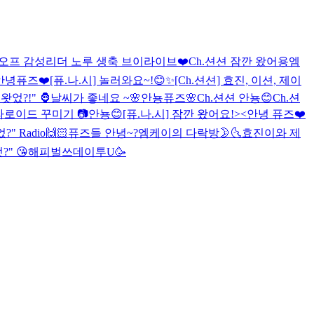
오프 감성리더 노루 생축 브이라이브❤️
Ch.션션 잠깐 왔어용
엠
안녕퓨즈❤️
[퓨.나.시] 놀러와요~!😊✨
[Ch.션션] 효진, 이션, 제이
었?!" 🦍
날씨가 좋네요 ~🌸
안뇽퓨즈🌸
Ch.션션 안뇽😊
Ch.션
라로이드 꾸미기 📷
안뇽😊
[퓨.나.시] 잠깐 왔어요!><
안녕 퓨즈❤️
" Radio
🙌🏻
퓨즈들 안녕~?
엠케이의 다락방🌛🌜
효진이와 제
" 😘
해피벌쓰데이투U🥳