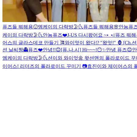
퓨즈들 뭐해용🙂
엠케이의 다락방🌛🌜
퓨즈들 뭐해용🌸
안뇽퓨즈
케이의 다락방🌛🌜
안뇽퓨즈❤️
J-US 다시왔어요 ~•_•//
퓨즈 뭐해용 
어스의 글라스데코 만들기 🎏
와이엇이 왔다!? "왔엇!" 🦍
[Ch.
션 날씨짱
👻퓨즈❤️
안녕!!😊
[퓨.나.시] Hi~~~!😶✨
안녕 퓨즈😊
안
엠케이의 다락방🌛🌜
션이와 와이엇🌼 왓션맨의 폴라로이드 꾸미
이어스! 리더즈의 폴라로이드 꾸미기 📷
효진이와 제이어스의 폴