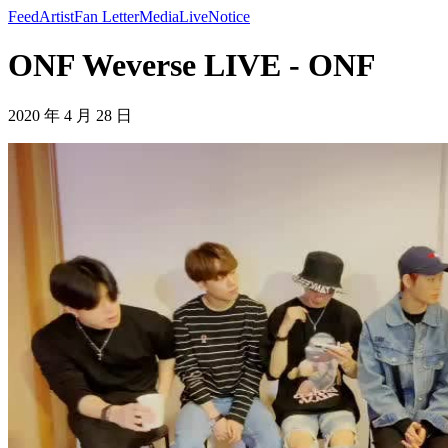
Feed
Artist
Fan Letter
Media
Live
Notice
ONF Weverse LIVE - ONF
2020 年 4 月 28 日