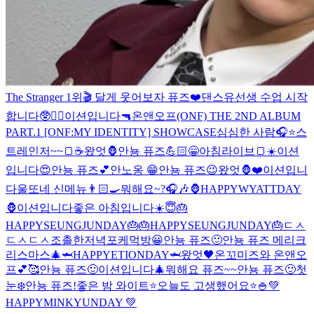
The Stranger 1위🎬 달게 웃어보자 퓨즈❤️
댄스유선생 수업 시작
합니다🥸❤️‍🔥
이션입니다
🔫
온앤오프(ONF) THE 2ND ALBUM
PART.1 [ONF:MY IDENTITY] SHOWCASE
심심한 사람🎧⭐️
스
트레인저~~🍞☕️
왔엇🦍
안뇽 퓨즈💪🏻
😁
아침라이브🍞☀️
이션
입니다
😍
안뇽 퓨즈💕
안노옹 😁
안뇽 퓨즈😉
왔엇🦍
❤️
이션입니
다
울또네 신메뉴👨🏻‍🍳
뭐해요~?🎧🎶
🦍HAPPYWYATTDAY
🦍
이션입니다
좋은 아침입니다☀️
😇
🎂
HAPPYSEUNGJUNDAY🎂
🎂HAPPYSEUNGJUNDAY🎂
ㄷㅅ
ㄷㅅ
ㄷㅅ
조촐한저녁
포케먹방
😀
안뇽 퓨즈🙂
안뇽 퓨즈 메리크
리스마스🎄
🦈HAPPYETIONDAY🦈
왔엇🖤
온꼬미즈와 온앤오
프💕🥰
안뇽 퓨즈🙂
이션입니다🎄
뭐해요 퓨즈~~
안뇽 퓨즈🙂
첫
눈❄️
안뇽 퓨즈!
좋은 밤 와이트⭐️
오늘도 고생했어요⭐️
🍚
💚
HAPPYMINKYUNDAY 💚