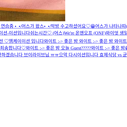
 연습중 •_•/
어스가 왔스•_•/
막방 수고하셨어요♡
😁
어스가 나타나따(
이션-
이션입니다
쉬는시간♡ (어스)
We're 온앤오프 (ONF)
와이엇 생
션 ♡
엠케이
이션 입니다
와이트 :-> 좋은 밤
와이트 :-> 좋은 밤
와이트 
트 죄송합니다♡
와이트 :-> 좋은 밤 오늘 Guest?????
와이트 :-> 좋은 밤
안하겠습니다 브이라이브님 ㅠㅠ
으악 다시
이션입니다
효제식당 vs 