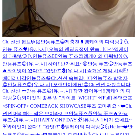
Ch. 션션 짧브🤟🏻
안뇽퓨즈😀
제충전🔋
엠케이의 다락방🌛🌜
안뇽 퓨즈🖤
[유.나.시] 오늘의 엔딩요정이 왔습니다^^
엠케이
의 다락방🌛🌜
안뇽퓨즈👍🏻
안뇽 퓨즈😊
엠케이의 다락방🌛🌜
안뇽퓨즈😊
[유.나.시] 하이!!
반가워요~😍
안뇽 퓨즈🙂
안뇽퓨즈
🔥
와이엇이 왔다?!! "왔엇?!"🦍
[유.나.시] 즐거운 게임 시작🃏!
배터리나감
안뇽퓨즈😀
Ch.션션 숙브입니다
안뇽퓨즈 밥먹자
😋
안뇽퓨즈😊
[유.나.시] 오랜만이에요!😉
Ch.션션 다봤습니다
Ch. 션션 🦈
안뇽 퓨즈😀
[유.나.시] 잠깐 왔어유~!!!
엠케이의 다
락방🌛🌜
와이엇의 좋은 밤 "와이트=WIGHT" ⭐️
[Full] 온앤오프
<SPIN-OFF> COMEBACK SHOWCASE
퓨즈 고마워요 ~❤️
Ch.
션션 머리하는 짧은 브이라이브
안뇽퓨즈🍜
안뇽 퓨즈🔥
안뇽
퓨즈🙂
[퓨.나.시] HAPPY ONF DAY 🎁
[유.나.시] 비가 오네요~
☔️
와이엇이 왔다!!! "왔엇?!"🦍
엠케이의 다락방🌛🌜
Hello~❤️
안
뇽퓨즈😊
Swimming💙
엠케이의 다락방🌛🌜
Ch.션션 늦은아침