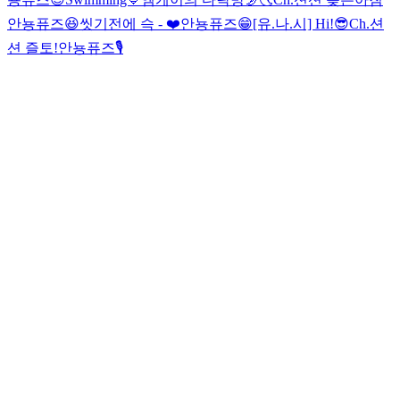
안뇽퓨즈😆
씻기전에 슥 - ❤️
안뇽퓨즈😁
[유.나.시] Hi!😎
Ch.션
션 즐토!
안뇽퓨즈🎙