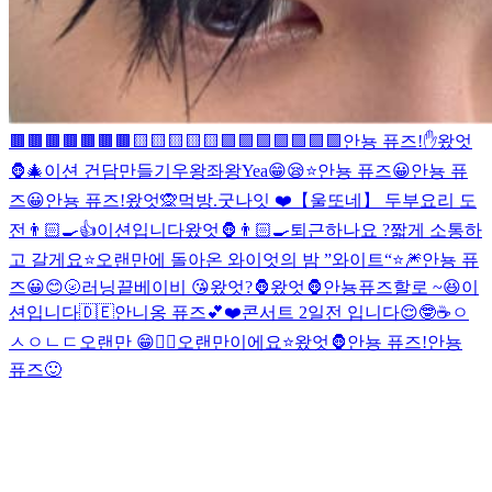
🟫🟫🟫🟫🟫🟫🟫🟨🟨🟨
🟨🟨🟪🟪🟪🟪🟪🟪🟪
안뇽 퓨즈!
✋
왔엇
🦍
🎄
이션 건담만들기
우왕좌왕
Yea😁
😪⭐️
안뇽 퓨즈😀
안뇽 퓨
즈😀
안뇽 퓨즈!
왔엇🙊
먹방.
굿나잇 ❤️
【울또네】 두부요리 도
전👨🏻‍🍳
👍
이션입니다
왔엇🦍
👨🏻‍🍳
퇴근하나요 ?
짧게 소통하
고 갈게요⭐️
오랜만에 돌아온 와이엇의 밤 ”와이트“⭐️
🎆
안뇽 퓨
즈😀
😊
🌝
러닝끝
베이비 😘
왔엇?🦍
왔엇🦍
안뇽퓨즈
할로 ~😆
이
션입니다
🇩🇪
안니옹 퓨즈💕
❤️
콘서트 2일전 입니다😌
🤓
☕️
ㅇ
ㅅㅇㄴㄷ
오랜만 😁
✌🏻
오랜만이에요⭐️
왔엇🦍
안뇽 퓨즈!
안뇽
퓨즈🙂