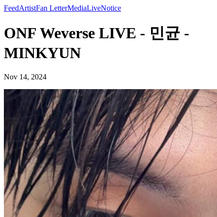
Feed
Artist
Fan Letter
Media
Live
Notice
ONF Weverse LIVE - 민균 -
MINKYUN
Nov 14, 2024